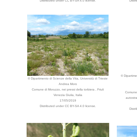
Distributed under CC BY-SA 4.0 license.
Distr
© Dipartime
© Dipartimento di Scienze della Vita, Università di Trieste
Andrea Moro
Comune di Moruzzo, nei pressi della torbiera , Friuli
Comune d
Venezia Giulia, Italia
autostra
17/05/2019
Distributed under CC BY-SA 4.0 license.
Distr