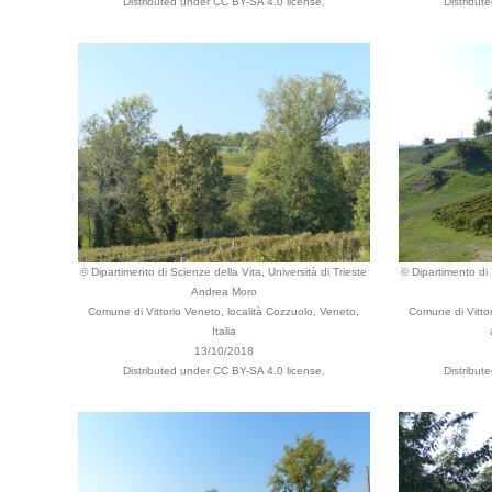
Distributed under CC BY-SA 4.0 license.
Distribut
© Dipartimento di Scienze della Vita, Università di Trieste
© Dipartimento di 
Andrea Moro
Comune di Vittorio Veneto, località Cozzuolo, Veneto,
Comune di Vittor
Italia
13/10/2018
Distributed under CC BY-SA 4.0 license.
Distribut