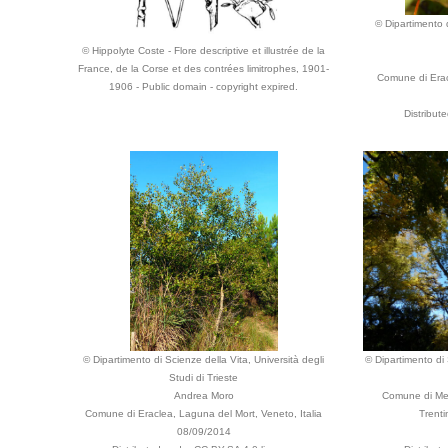
© Dipartimento d
© Hippolyte Coste - Flore descriptive et illustrée de la
France, de la Corse et des contrées limitrophes, 1901-
Comune di Erac
1906 - Public domain - copyright expired.
Distribut
© Dipartimento di Scienze della Vita, Università degli
© Dipartimento di 
Studi di Trieste
Andrea Moro
Comune di Me
Comune di Eraclea, Laguna del Mort, Veneto, Italia
Trenti
08/09/2014