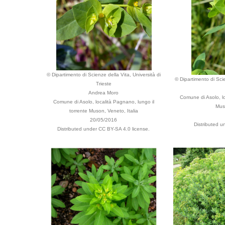
© Dipartimento di Scienze della Vita, Università di
© Dipartimento di Scie
Trieste
Andrea Moro
Comune di Asolo, lo
Comune di Asolo, località Pagnano, lungo il
Mus
torrente Muson, Veneto, Italia
20/05/2016
Distributed u
Distributed under CC BY-SA 4.0 license.