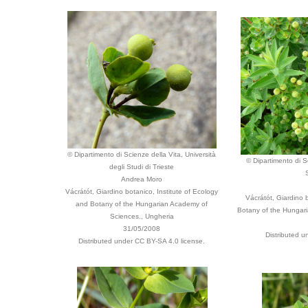
© Dipartimento di Scienze della Vita, Università
© Dipartimento di Sc
degli Studi di Trieste
Andrea Moro
Vácrátót, Giardino botanico, Institute of Ecology
Vácrátót, Giardino 
and Botany of the Hungarian Academy of
Botany of the Hungar
Sciences., Ungheria
31/05/2008
Distributed u
Distributed under CC BY-SA 4.0 license.