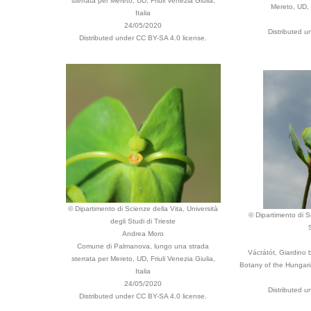
sterrata per Mereto, UD, Friuli Venezia Giulia,
Mereto, UD, F
Italia
24/05/2020
Distributed u
Distributed under CC BY-SA 4.0 license.
© Dipartimento di Scienze della Vita, Università
© Dipartimento di Sc
degli Studi di Trieste
Andrea Moro
Comune di Palmanova, lungo una strada
Vácrátót, Giardino 
sterrata per Mereto, UD, Friuli Venezia Giulia,
Botany of the Hungar
Italia
24/05/2020
Distributed u
Distributed under CC BY-SA 4.0 license.