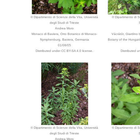
© Dipartimento di Scienze della Vita, Università
© Dipartimento di Sc
degli Studi di Trieste
Andrea Moro
Monaco di Baviera, Orto Botanico di Monaco-
Vácrátót, Giardino 
Nymphenburg, Baviera, Germania
Botany of the Hungar
01/08/05
Distributed under CC BY-SA 4.0 license.
Distributed u
© Dipartimento di Scienze della Vita, Università
© Dipartimento di Sc
degli Studi di Trieste
Andrea Moro