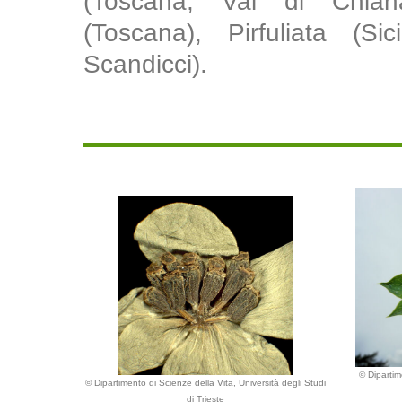
(Toscana, Val di Chiana),
(Toscana), Pirfuliata (S
Scandicci).
© Dipartim
© Dipartimento di Scienze della Vita, Università degli Studi
di Trieste