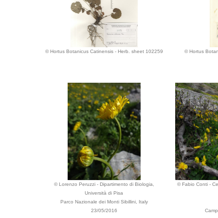
© Hortus Botanicus Catinensis - Herb. sheet 102259
© Hortus Botan
© Lorenzo Peruzzi - Dipartimento di Biologia,
© Fabio Conti - Ce
Università di Pisa
Parco Nazionale dei Monti Sibillini, Italy
23/05/2016
Campo