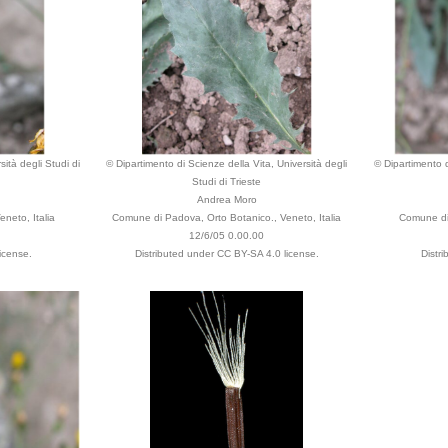
ità degli Studi di
© Dipartimento di Scienze della Vita, Università degli
© Dipartimento d
Studi di Trieste
Andrea Moro
neto, Italia
Comune di Padova, Orto Botanico., Veneto, Italia
Comune di 
12/6/05 0.00.00
icense.
Distributed under CC BY-SA 4.0 license.
Distr