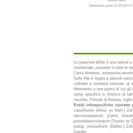
Andrea Moro
Distributed under CC BY-SA 4.0 
Lo sparviere bifido è una specie a d
meridionale, presente in tutte le re
Carso litoraneo, estensione recente
Sulle Alpi è legata a pascoli sass
collinare e montana inferiore, al 
riferimento a una pianta di cui gli 
nome specifico si riferisce al fa
rosulata. Periodo di fioritura: lugli
Entità infraspecifiche riportate 
caesiiflorum (Almq. ex Norrl.) Z
obscurisquamum (Zahn) Greute
pseudobasicuneatum (Touton ex Dal
subsp. sinuosifrons (Dahlst.) Za
Greuter