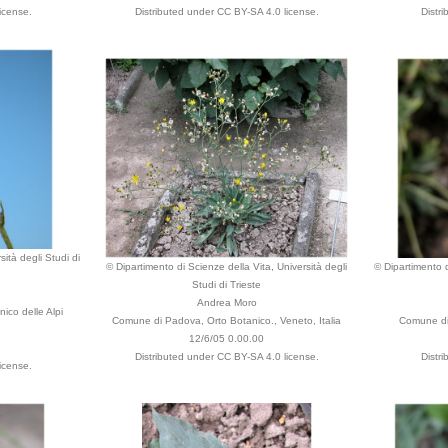
icense.
Distributed under CC BY-SA 4.0 license.
Distr
ità degli Studi di
© Dipartimento di Scienze della Vita, Università degli
© Dipartimento d
Studi di Trieste
Andrea Moro
ico delle Alpi
Comune di Padova, Orto Botanico., Veneto, Italia
Comune di 
12/6/05 0.00.00
Distributed under CC BY-SA 4.0 license.
Distr
icense.