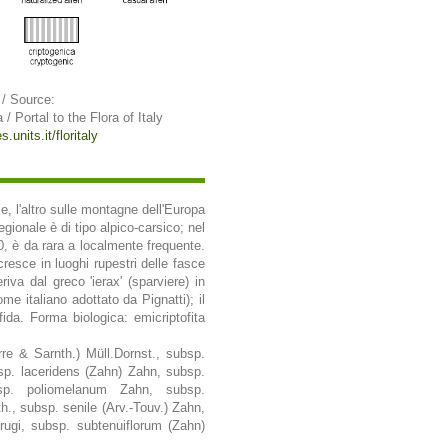
 / Source:
a / Portal to the Flora of Italy
.units.it/floritaly
le, l'altro sulle montagne dell'Europa
egionale è di tipo alpico-carsico; nel
00, è da rara a localmente frequente.
resce in luoghi rupestri delle fasce
iva dal greco 'ierax' (sparviere) in
ome italiano adottato da Pignatti); il
ida. Forma biologica: emicriptofita
re & Sarnth.) Müll.Dornst., subsp.
sp. laceridens (Zahn) Zahn, subsp.
bsp. poliomelanum Zahn, subsp.
., subsp. senile (Arv.-Touv.) Zahn,
ugi, subsp. subtenuiflorum (Zahn)