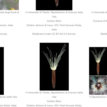
ità degli Studi di
© Università di Trieste, Dipartimento di Scienze della
© Università d
Vita
Andrea Moro
Comune di Be
neto, Italia
Osttirol, dintorni di Lienz, GO, Friuli Venezia Giulia,
Italia
icense.
Distributed under CC BY-SA 4.0 license.
Distr
© Università di Trieste, Dipartimento di Scienze della
ienze della Vita
Vita
© Dipartimento d
Andrea Moro
ia Giulia, Italia
Osttirol, dintorni di Lienz, GO, Friuli Venezia Giulia,