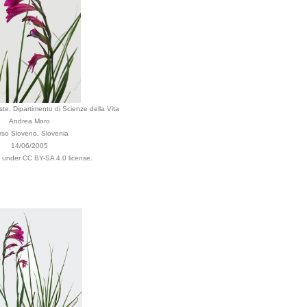
este, Dipartimento di Scienze della Vita
Andrea Moro
rso Sloveno, Slovenia
14/06/2005
d under CC BY-SA 4.0 license.