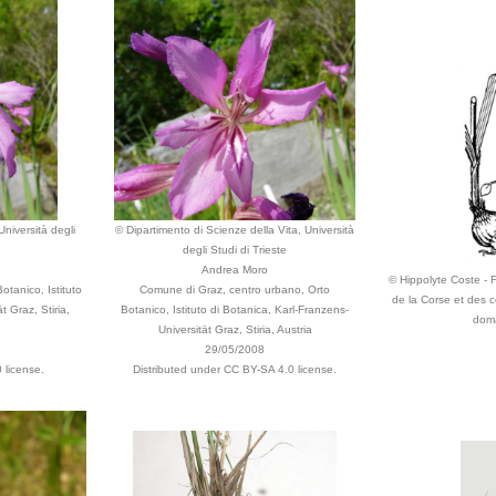
Università degli
© Dipartimento di Scienze della Vita, Università
degli Studi di Trieste
Andrea Moro
© Hippolyte Coste - Fl
tanico, Istituto
Comune di Graz, centro urbano, Orto
de la Corse et des c
t Graz, Stiria,
Botanico, Istituto di Botanica, Karl-Franzens-
doma
Universität Graz, Stiria, Austria
29/05/2008
 license.
Distributed under CC BY-SA 4.0 license.