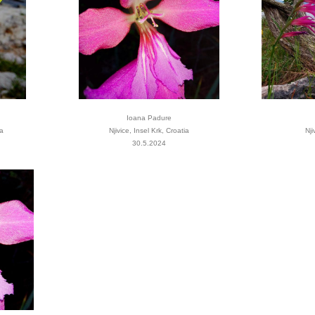
Ioana Padure
ia
Njivice, Insel Krk, Croatia
Nji
30.5.2024