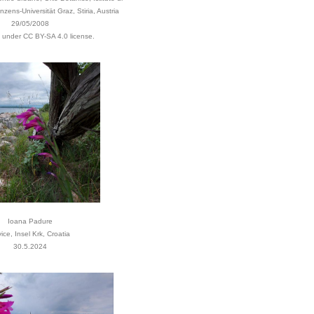
nzens-Universität Graz, Stiria, Austria
29/05/2008
d under CC BY-SA 4.0 license.
Ioana Padure
vice, Insel Krk, Croatia
30.5.2024