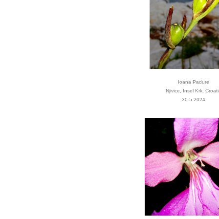
Ioana Padure
Njivice, Insel Krk, Croat
30.5.2024