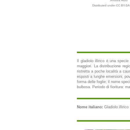
Andrea Moro
Distributed under CC BY-SA 
Il gladiolo illirico è una speci
maggiori. La distribuzione reg
ristretta a poche località a cau
esposti a lunghe emersioni, pover
forma delle foglie; il nome speci
bulbosa. Periodo di fioritura: m
Nome italiano:
Gladiolo illirico 