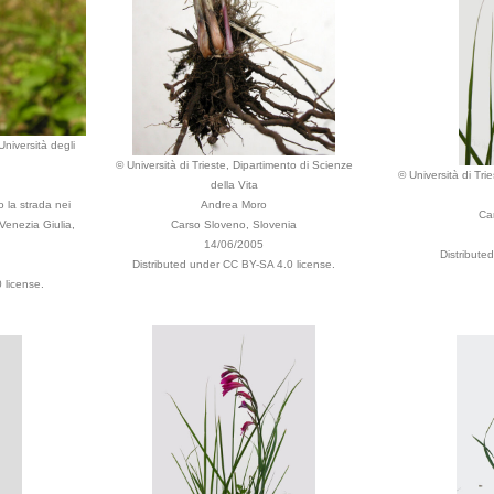
Università degli
© Università di Trieste, Dipartimento di Scienze
© Università di Tri
della Vita
o la strada nei
Andrea Moro
Ca
 Venezia Giulia,
Carso Sloveno, Slovenia
14/06/2005
Distribute
Distributed under CC BY-SA 4.0 license.
 license.