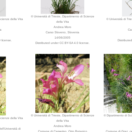
© Università di Trieste, Dipartimento di Scienze
Scienze della Vita
© Università di Tri
della Vita
Andrea Moro
a
Ca
Carso Sloveno, Slovenia
14/06/2005
 license.
Distribute
Distributed under CC BY-SA 4.0 license.
© Università di Trieste, Dipartimento di Scienze
© Dipartimento di Sci
Scienze della Vita
della Vita
Andrea Moro
l'Università di
Comune di Camerino, Orto Botanico
Comune di Graz, cen