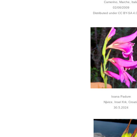
Camerino, Marche, Itali
02/06/2009
Distributed under CC BY-SA 4.0
Ioana Padure
Njivice, Insel Krk, Croat
30.5.2024