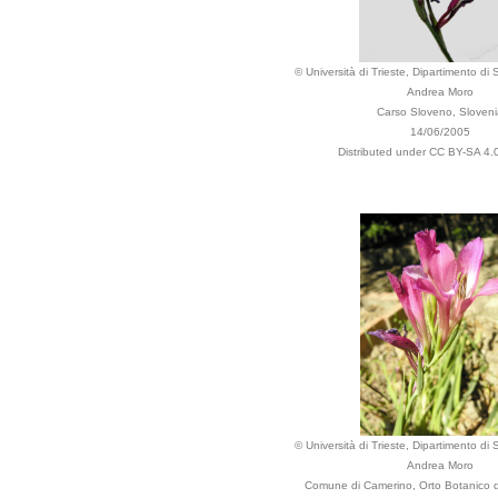
© Università di Trieste, Dipartimento di 
Andrea Moro
Carso Sloveno, Sloveni
14/06/2005
Distributed under CC BY-SA 4.0
© Università di Trieste, Dipartimento di 
Andrea Moro
Comune di Camerino, Orto Botanico del