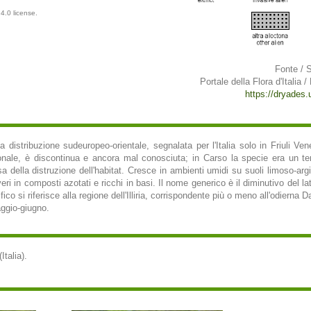
4.0 license.
Fonte / 
Portale della Flora d'Italia /
https://dryades.un
e a distribuzione sudeuropeo-orientale, segnalata per l'Italia solo in Friuli Ve
ionale, è discontinua e ancora mal conosciuta; in Carso la specie era un t
sa della distruzione dell'habitat. Cresce in ambienti umidi su suoli limoso-ar
i in composti azotati e ricchi in basi. Il nome generico è il diminutivo del lati
fico si riferisce alla regione dell'Illiria, corrispondente più o meno all'odierna
aggio-giugno.
(Italia).