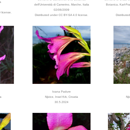
a
dell'Università di Camerino, Marche, Italia
Botanica, Karl-Fra
02/06/2009
 license.
Distributed under CC BY-SA 4.0 license.
Distribute
Ioana Padure
ia
Njivice, Insel Krk, Croatia
Nji
30.5.2024