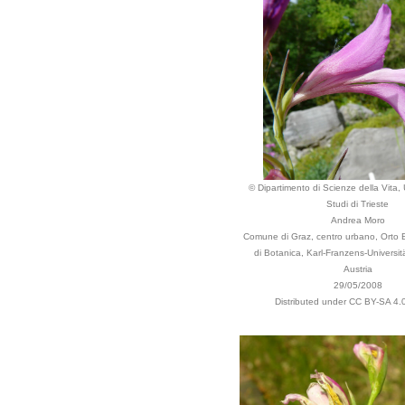
© Dipartimento di Scienze della Vita, 
Studi di Trieste
Andrea Moro
Comune di Graz, centro urbano, Orto Bo
di Botanica, Karl-Franzens-Universitä
Austria
29/05/2008
Distributed under CC BY-SA 4.0