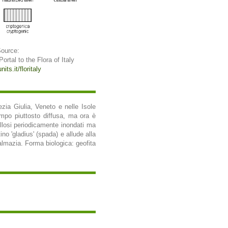
Source:
 Portal to the Flora of Italy
its.it/floritaly
nezia Giulia, Veneto e nelle Isole
empo piuttosto diffusa, ma ora è
gillosi periodicamente inondati ma
no 'gladius' (spada) e allude alla
 Dalmazia. Forma biologica: geofita