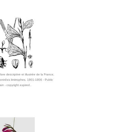
ore descriptive et illustrée de la France,
ontrées limitrophes, 1901-1906 - Public
in - copyright expired..