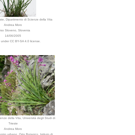
este, Dipartimento di Scienze della Vita
Andrea Moro
rso Sloveno, Slovenia
14/06/2005
d under CC BY-SA 4.0 license.
enze della Vita, Università degli Studi di
Trieste
Andrea Moro
tro urbano, Orto Botanico, Istituto di