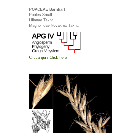
POACEAE Barnhart
Poales Small
Lilianae Takht.
Magnoliidae Novák ex Takht.
Clicca qui / Click here