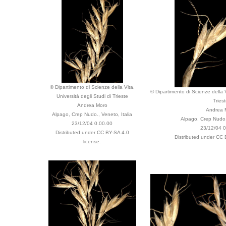
© Dipartimento di Scienze della Vita,
© Dipartimento di Scienze della V
Università degli Studi di Trieste
Tries
Andrea Moro
Andrea 
Alpago, Crep Nudo., Veneto, Italia
Alpago, Crep Nudo.,
23/12/04 0.00.00
23/12/04 
Distributed under CC BY-SA 4.0
Distributed under CC 
license.