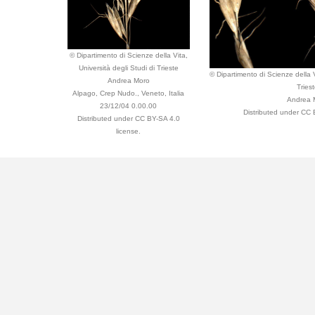
© Dipartimento di Scienze della Vita,
Università degli Studi di Trieste
© Dipartimento di Scienze della V
Andrea Moro
Tries
Alpago, Crep Nudo., Veneto, Italia
Andrea 
23/12/04 0.00.00
Distributed under CC 
Distributed under CC BY-SA 4.0
license.