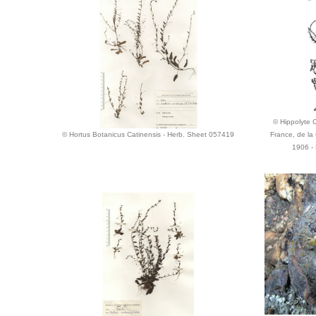
© Hippolyte Co
© Hortus Botanicus Catinensis - Herb. Sheet 057419
France, de la
1906 - 