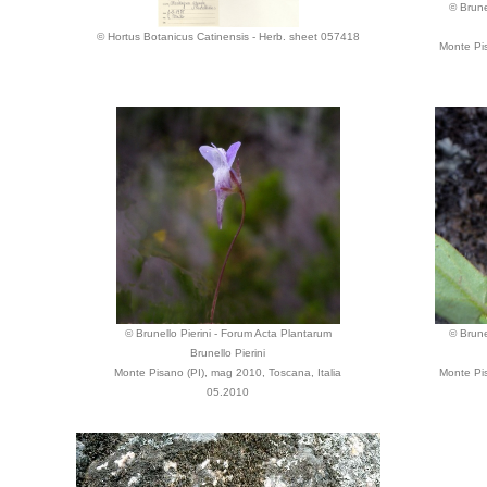
© Brune
© Hortus Botanicus Catinensis - Herb. sheet 057418
Monte Pis
© Brunello Pierini - Forum Acta Plantarum
© Brune
Brunello Pierini
Monte Pisano (PI), mag 2010, Toscana, Italia
Monte Pis
05.2010