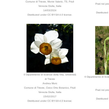
Comune di Trieste, Monte Valerio, TS, Friuli
Prati nei pre
Venezia Giulia, Italia
14/03/2024
Distributed
Distributed under CC BY-SA 4.0 license.
© Dipartimento di Scienze della Vita, Università
© Dipartimento di Scie
di Trieste
Andrea Moro
Comune di Trieste, Civico Orto Botanico, Friuli
Prati nei pre
Venezia Giulia, Italia
15/02/2017
Distributed
Distributed under CC BY-SA 4.0 license.