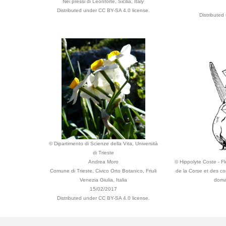
Nei pressi di Leonforte, Sicilia, Italy
Distributed under CC BY-SA 4.0 license.
Distributed
© Dipartimento di Scienze della Vita, Università
di Trieste
Andrea Moro
© Hippolyte Coste - Flo
Comune di Trieste, Civico Orto Botanico, Friuli
de la Corse et des co
Venezia Giulia, Italia
domai
15/02/2017
Distributed under CC BY-SA 4.0 license.