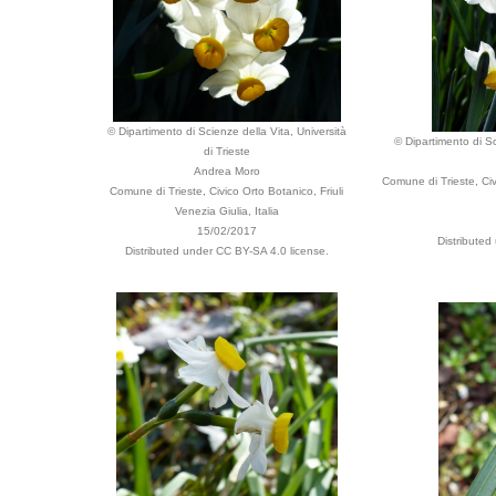
© Dipartimento di Scienze della Vita, Università
© Dipartimento di Sc
di Trieste
Andrea Moro
Comune di Trieste, Civ
Comune di Trieste, Civico Orto Botanico, Friuli
Venezia Giulia, Italia
15/02/2017
Distributed
Distributed under CC BY-SA 4.0 license.