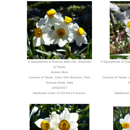
© Dipartimento di Scienze della Vita, Università
© Dipartimento di Scie
di Trieste
Andrea Moro
Comune di Trieste, Civico Orto Botanico, Friuli
Comune di Trieste, ce
Venezia Giulia, Italia
V
15/02/2017
Distributed under CC BY-SA 4.0 license.
Distributed