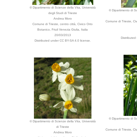
© Dipartimento di Scienze della Vita, Università
© Dipartimento di Sc
degli Studi di Trieste
Andrea Moro
Comune di Trieste, Civ
Comune di Trieste, centro città, Civico Orto
Botanico, Friuli Venezia Giulia, Italia
20/03/2013
Distributed
Distributed under CC BY-SA 4.0 license.
© Dipartimento di Sc
© Dipartimento di Scienze della Vita, Università
di Trieste
Comune di Trieste, Civ
Andrea Moro