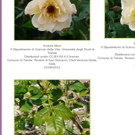
Andrea Moro
© Dipartimento di Scienze
© Dipartimento di Scienze della Vita, Università degli Studi di
Trieste
Distributed un
Distributed under CC-BY-SA 4.0 license.
Comune di Trieste, Roseto d
Comune di Trieste, Roseto di San Giovanni, Friuli Venezia Giulia,
Italia
22/06/2012