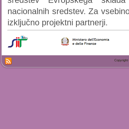
nacionalnih sredstev. Za vsebino
izključno projektni partnerji.
Copyright 