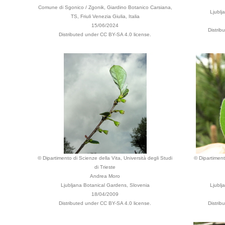
Comune di Sgonico / Zgonik, Giardino Botanico Carsiana,
Ljublj
TS, Friuli Venezia Giulia, Italia
15/06/2024
Distrib
Distributed under CC BY-SA 4.0 license.
© Dipartimento di Scienze della Vita, Università degli Studi
© Dipartiment
di Trieste
Andrea Moro
Ljubljana Botanical Gardens, Slovenia
Ljublj
18/04/2009
Distributed under CC BY-SA 4.0 license.
Distrib