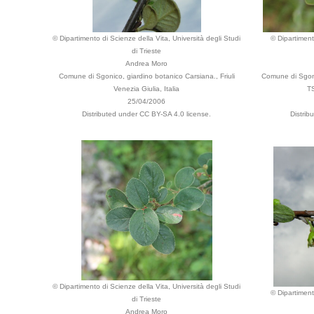
© Dipartimento di Scienze della Vita, Università degli Studi
© Dipartiment
di Trieste
Andrea Moro
Comune di Sgonico, giardino botanico Carsiana., Friuli
Comune di Sgoni
Venezia Giulia, Italia
TS
25/04/2006
Distributed under CC BY-SA 4.0 license.
Distrib
© Dipartimento di Scienze della Vita, Università degli Studi
© Dipartiment
di Trieste
Andrea Moro