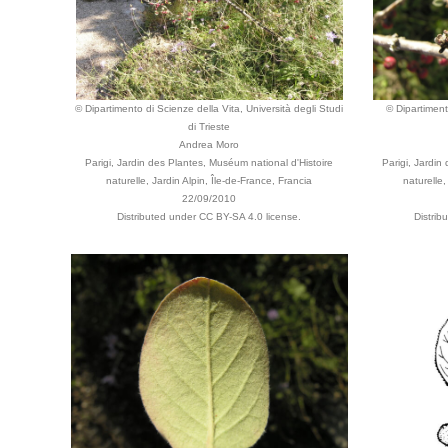
© Dipartimento di Scienze della Vita, Università degli Studi
© Dipartiment
di Trieste
Andrea Moro
Parigi, Jardin des Plantes, Muséum national d'Histoire
Parigi, Jardin
naturelle, Jardin Alpin, Île-de-France, Francia
naturelle,
22/09/2010
Distributed under CC BY-SA 4.0 license.
Distrib