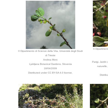
© Dipartiment
© Dipartimento di Scienze della Vita, Università degli Studi
di Trieste
Andrea Moro
Parigi, Jardin
Ljubljana Botanical Gardens, Slovenia
naturelle,
18/04/2009
Distributed under CC BY-SA 4.0 license.
Distrib