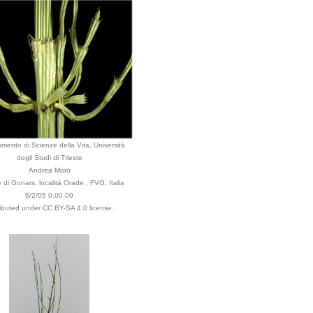
imento di Scienze della Vita, Università
degli Studi di Trieste
Andrea Moro
di Gonars, località Orade., FVG, Italia
6/2/05 0.00.00
ributed under CC BY-SA 4.0 license.