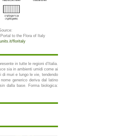
Source:
 Portal to the Flora of Italy
nits.it/floritaly
nte in tutte le regioni d’Italia.
esce sia in ambienti umidi come ai
si di muri e lungo le vie, tendendo
 nome generico deriva dal latino
ti sin dalla base. Forma biologica: