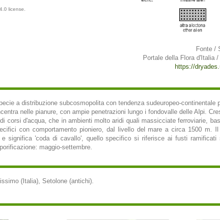
.0 license.
Fonte / 
Portale della Flora d'Italia /
https://dryades.u
ecie a distribuzione subcosmopolita con tendenza sudeuropeo-continentale prese
ncentra nelle pianure, con ampie penetrazioni lungo i fondovalle delle Alpi. Cr
 di corsi d'acqua, che in ambienti molto aridi quali massicciate ferroviarie, ba
ifici con comportamento pioniero, dal livello del mare a circa 1500 m. Il
, e significa 'coda di cavallo', quello specifico si riferisce ai fusti ramifica
sporificazione: maggio-settembre.
simo (Italia), Setolone (antichi).