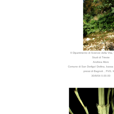
© Dipartimento di Scienze della Vita, 
Studi di Trieste
Andtrea Moro
Comune di San Dorligo/ Doilina, bassa
pressi di Bagnoli. , FVG, It
30/8/04 0.00.00