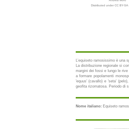
Andrea Moro
Distributed under CC BY-SA 4
L’equiseto ramosissimo è una sp
La distribuzione regionale si co
margini dei fossi e lungo le rive
a formare popolamenti monospec
'equus' (cavallo) e 'seta' (pelo)
geofita rizomatosa. Periodo di 
Nome italiano:
Equiseto ramosis