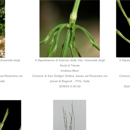
Università degli
© Dipartimento di Scienze della Vita, Università degli
© Dipart
Studi di Trieste
Andtrea Moro
 val Rosandra nei
Comune di San Dorligo/ Doilina, bassa val Rosandra nei
Comune 
alia
pressi di Bagnoli. , FVG, Italia
30/8/04 0.00.00
Dist