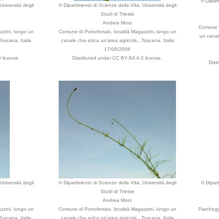
© Dipart
Università degli
© Dipartimento di Scienze della Vita, Università degli
Studi di Trieste
Andrea Moro
Comune di
zzini, lungo un
Comune di Portoferraio, località Magazzini, lungo un
un canal
Toscana, Italia
canale cha solca un'area agricola., Toscana, Italia
17/05/2006
 license.
Distributed under CC BY-SA 4.0 license.
Dist
Università degli
© Dipartimento di Scienze della Vita, Università degli
© Dipart
Studi di Trieste
Andrea Moro
zzini, lungo un
Comune di Portoferraio, località Magazzini, lungo un
Parchegg
Toscana, Italia
canale cha solca un'area agricola., Toscana, Italia