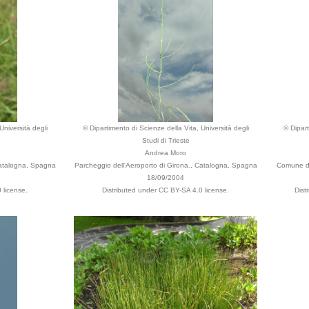
Università degli
© Dipartimento di Scienze della Vita, Università degli
© Dipart
Studi di Trieste
Andrea Moro
Catalogna, Spagna
Parcheggio dell'Aeroporto di Girona., Catalogna, Spagna
Comune di 
18/09/2004
 license.
Distributed under CC BY-SA 4.0 license.
Dist