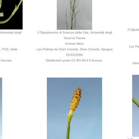
© Dipart
Università degli
© Dipartimento di Scienze della Vita, Università degli
Studi di Trieste
Andrea Moro
Las Pa
 FVG, Italia
Las Palmas de Gran Canaria, Gran Canaria, Spagna
01/01/2006
 license.
Distributed under CC BY-SA 4.0 license.
Dist