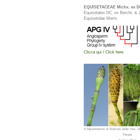
EQUISETACEAE Michx. ex D
Equisetales DC. ex Bercht. & J
Equisetidae Warm.
Clicca qui / Click here
© Dipartimento di Scienze della Vita, Un
Trieste