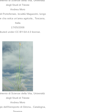
imento di Scienze della Vita, Università
degli Studi di Trieste
Andrea Moro
 Portoferraio, località Magazzini, lungo
e cha solca un'area agricola., Toscana,
Italia
17/05/2006
ributed under CC BY-SA 4.0 license.
imento di Scienze della Vita, Università
degli Studi di Trieste
Andrea Moro
io dell'Aeroporto di Girona., Catalogna,
Spagna