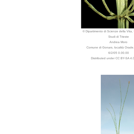
© Dipartimento di Scienze della Vita, 
Studi di Trieste
Andrea Moro
Comune di Gonars, località Orade.,
6/2/05 0.00.00
Distributed under CC BY-SA 4.0