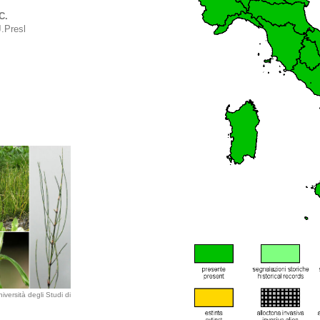
C.
.Presl
iversità degli Studi di