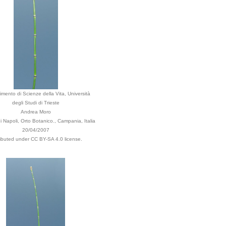
imento di Scienze della Vita, Università
degli Studi di Trieste
Andrea Moro
Napoli, Orto Botanico., Campania, Italia
20/04/2007
ributed under CC BY-SA 4.0 license.