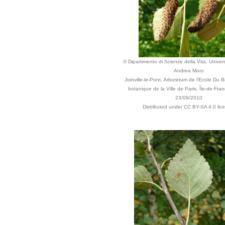
© Dipartimento di Scienze della Vita, Univers
Andrea Moro
Joinville-le-Pont, Arboretum de l'Ecole Du Br
botanique de la Ville de Paris, Île-de-Fra
23/09/2010
Distributed under CC BY-SA 4.0 lic