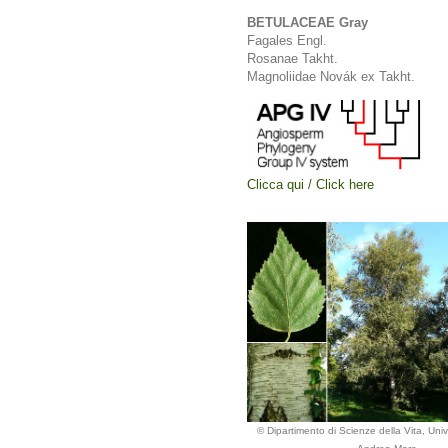
BETULACEAE Gray
Fagales Engl.
Rosanae Takht.
Magnoliidae Novák ex Takht.
Clicca qui / Click here
© Dipartimento di Scienze della Vita, Unive