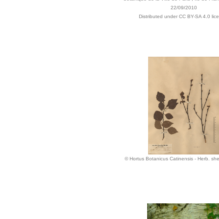
22/09/2010
Distributed under CC BY-SA 4.0 lic
© Hortus Botanicus Catinensis - Herb. s