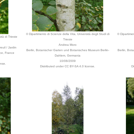
© Dipartimento di Scienze della Vita, Università degli Studi di
© Dipartimen
ità di Trieste
Trieste
Andrea Moro
euil / Jardin
Berlin, Botanischer Garten und Botanisches Museum Berlin-
Berlin, Bot
nce, France
Dahlem, Germania
10/08/2009
ense.
Distributed under CC BY-SA 4.0 license.
D