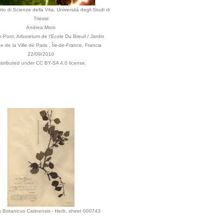
to di Scienze della Vita, Università degli Studi di
Trieste
Andrea Moro
le-Pont, Arboretum de l'Ecole Du Breuil / Jardin
e de la Ville de Paris , Île-de-France, Francia
22/09/2010
istributed under CC BY-SA 4.0 license.
s Botanicus Catinensis - Herb. sheet 000743