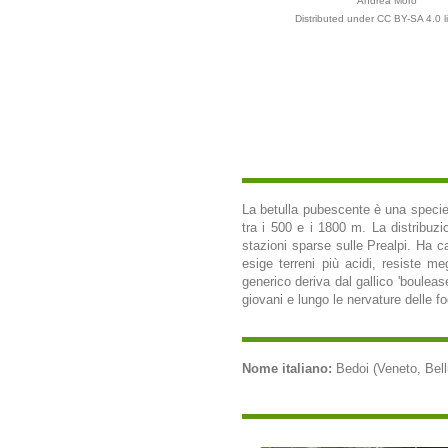
Andrea Moro
Distributed under CC BY-SA 4.0 l
La betulla pubescente è una specie or
tra i 500 e i 1800 m. La distribuzi
stazioni sparse sulle Prealpi. Ha c
esige terreni più acidi, resiste me
generico deriva dal gallico 'boulease
giovani e lungo le nervature delle fo
Nome italiano:
Bedoi (Veneto, Bellu