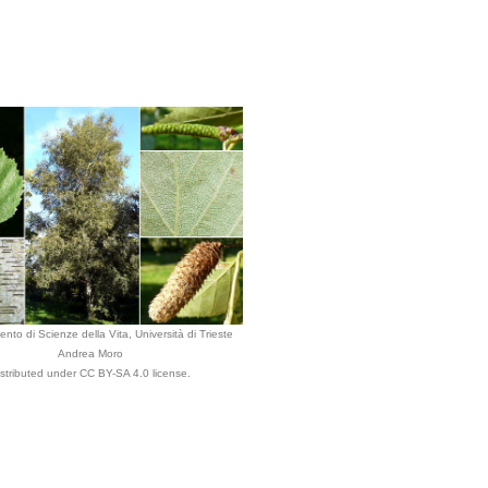
ento di Scienze della Vita, Università di Trieste
Andrea Moro
istributed under CC BY-SA 4.0 license.