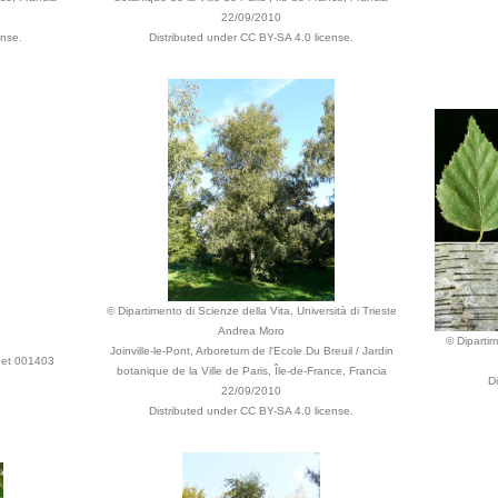
22/09/2010
ense.
Distributed under CC BY-SA 4.0 license.
© Dipartimento di Scienze della Vita, Università di Trieste
Andrea Moro
© Dipartim
Joinville-le-Pont, Arboretum de l'Ecole Du Breuil / Jardin
heet 001403
botanique de la Ville de Paris, Île-de-France, Francia
D
22/09/2010
Distributed under CC BY-SA 4.0 license.