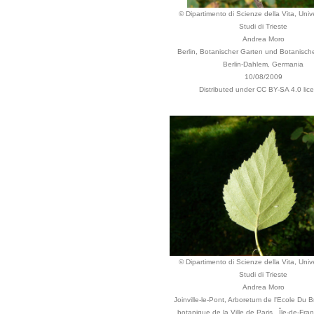
© Dipartimento di Scienze della Vita, Unive
Studi di Trieste
Andrea Moro
Berlin, Botanischer Garten und Botanisc
Berlin-Dahlem, Germania
10/08/2009
Distributed under CC BY-SA 4.0 lic
© Dipartimento di Scienze della Vita, Unive
Studi di Trieste
Andrea Moro
Joinville-le-Pont, Arboretum de l'Ecole Du Br
botanique de la Ville de Paris , Île-de-Fra