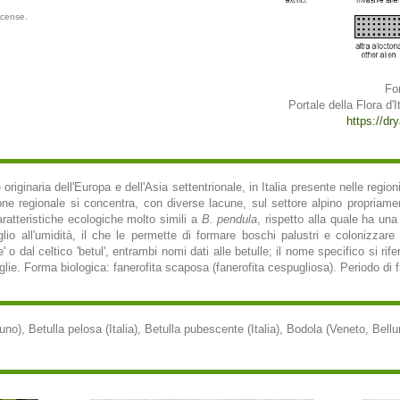
icense.
Fo
Portale della Flora d'It
https://dry
iginaria dell'Europa e dell'Asia settentrionale, in Italia presente nelle regioni s
one regionale si concentra, con diverse lacune, sul settore alpino propriame
aratteristiche ecologiche molto simili a
B. pendula
, rispetto alla quale ha un
glio all'umidità, il che le permette di formare boschi palustri e colonizzare 
' o dal celtico 'betul', entrambi nomi dati alle betulle; il nome specifico si rife
glie. Forma biologica: fanerofita scaposa (fanerofita cespugliosa). Periodo di fi
no), Betulla pelosa (Italia), Betulla pubescente (Italia), Bodola (Veneto, Bellu