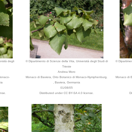
rsità degli
© Dipartimento di Scienze della Vita, Università degli Studi di
© Dipartimen
Trieste
Andrea Moro
Monaco-
Monaco di Baviera, Orto Botanico di Monaco-Nymphenburg.
Monaco di B
ia
, Baviera, Germania
01/08/05
ense.
Distributed under CC BY-SA 4.0 license.
D