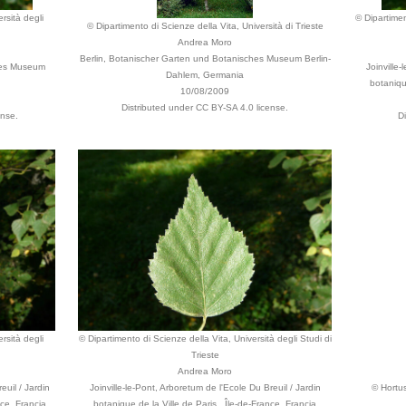
rsità degli
© Dipartimen
© Dipartimento di Scienze della Vita, Università di Trieste
Andrea Moro
Berlin, Botanischer Garten und Botanisches Museum Berlin-
hes Museum
Joinville-
Dahlem, Germania
botaniqu
10/08/2009
Distributed under CC BY-SA 4.0 license.
ense.
D
rsità degli
© Dipartimento di Scienze della Vita, Università degli Studi di
Trieste
Andrea Moro
euil / Jardin
Joinville-le-Pont, Arboretum de l'Ecole Du Breuil / Jardin
© Hortu
nce, Francia
botanique de la Ville de Paris , Île-de-France, Francia