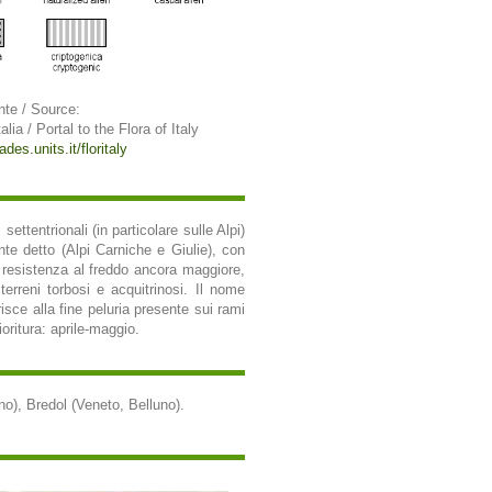
nte / Source:
alia / Portal to the Flora of Italy
ades.units.it/floritaly
ettentrionali (in particolare sulle Alpi)
nte detto (Alpi Carniche e Giulie), con
a resistenza al freddo ancora maggiore,
terreni torbosi e acquitrinosi. Il nome
risce alla fine peluria presente sui rami
oritura: aprile-maggio.
no), Bredol (Veneto, Belluno).