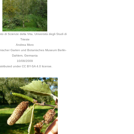
to di Scienze della Vita, Università degli Studi di
Trieste
Andrea Moro
anischer Garten und Botanisches Museum Berlin-
Dahlem, Germania
10/08/2009
istributed under CC BY-SA 4.0 license.