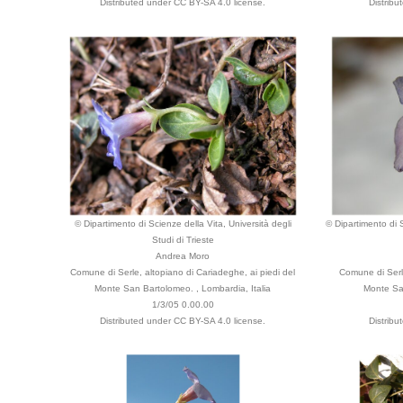
Distributed under CC BY-SA 4.0 license.
Distribu
© Dipartimento di Scienze della Vita, Università degli
© Dipartimento di S
Studi di Trieste
Andrea Moro
Comune di Serle, altopiano di Cariadeghe, ai piedi del
Comune di Serle
Monte San Bartolomeo. , Lombardia, Italia
Monte San
1/3/05 0.00.00
Distributed under CC BY-SA 4.0 license.
Distribu