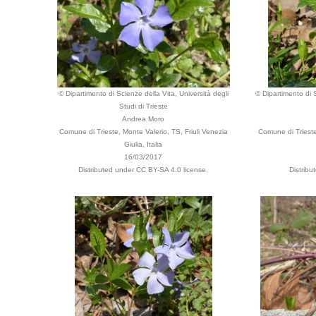
© Dipartimento di Scienze della Vita, Università degli
© Dipartimento di S
Studi di Trieste
Andrea Moro
Comune di Trieste, Monte Valerio, TS, Friuli Venezia
Comune di Trieste,
Giulia, Italia
16/03/2017
Distributed under CC BY-SA 4.0 license.
Distribu