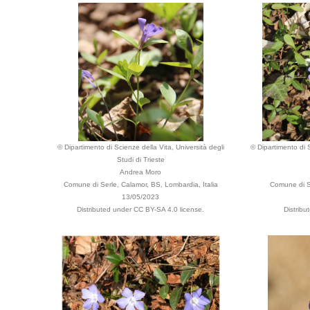
© Dipartimento di Scienze della Vita, Università degli
© Dipartimento di S
Studi di Trieste
Andrea Moro
Comune di Serle, Calamor, BS, Lombardia, Italia
Comune di Se
13/05/2023
Distributed under CC BY-SA 4.0 license.
Distribu