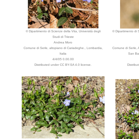
© Dipartimento di Scienze della Vita, Università degli
© Dipartimento di S
Studi di Trieste
Andrea Moro
Comune di Serle, altopiano di Cariadeghe., Lombardia,
Comune di Serle, A
Italia
San Bar
4/4/05 0.00.00
Distributed under CC BY-SA 4.0 license.
Distribu