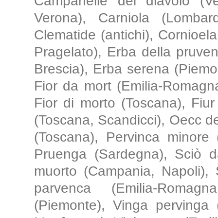
Campanelle del diavolo (V
Verona), Carniola (Lombard
Clematide (antichi), Cornioel
Pragelato), Erba della pruven
Brescia), Erba serena (Piemo
Fior da mort (Emilia-Romagn
Fior di morto (Toscana), Fiu
(Toscana, Scandicci), Oecc de
(Toscana), Pervinca minore (
Pruenga (Sardegna), Sciò da
muorto (Campania, Napoli), 
parvenca (Emilia-Romagn
(Piemonte), Vinga pervinga 