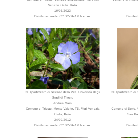
Venezia Giulia, Italia
16/03/2023
Distributed under CC BY-SA 4.0 license.
Distribu
© Dipartimento di Scienze della Vita, Università degli
© Dipartimento di S
Studi di Trieste
Andrea Moro
Comune di Trieste, Monte Valerio, TS, Friuli Venezia
Comune di Serle, A
Giulia, Italia
San Bar
24/02/2012
Distributed under CC BY-SA 4.0 license.
Distribu