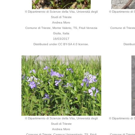
© Dipartimento di Scienze della Vita, Università degli
© Dipartimento di S
Studi di Trieste
Andrea Moro
Comune di Trieste, Monte Valerio, TS, Friuli Venezia
Comune di Trieste,
Giulia, Italia
16/03/2017
Distributed under CC BY-SA 4.0 license.
Distribu
© Dipartimento di Scienze della Vita, Università degli
© Dipartimento di S
Studi di Trieste
Andrea Moro
Comune di Trieste, Campus Universitario, TS, Friuli
Comune di Trieste