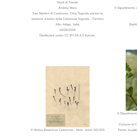
Studi di Trieste
Andrea Moro
© Dipartimento d
San Martino di Castrozza, Cima Tognola presso la
stazione d'arrivo della Cabinovia Tognola., Trentino
Alto- Adige, Italia
Distr
10/08/2006
Distributed under CC BY-SA 4.0 license.
© Dipartimento
Comune di Co
© Hortus Botanicus Catinensis - Herb. sheet 001303
Ferret, locali