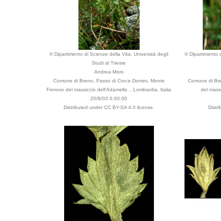
© Dipartimento di Scienze della Vita, Università degli
© Dipartimento d
Studi di Trieste
Andrea Moro
Comune di Breno, Passo di Croce Domini, Monte
Comune di Bre
Frerone del massiccio dell'Adamello. , Lombardia, Italia
del massi
20/8/03 0.00.00
Distributed under CC BY-SA 4.0 license.
Distr