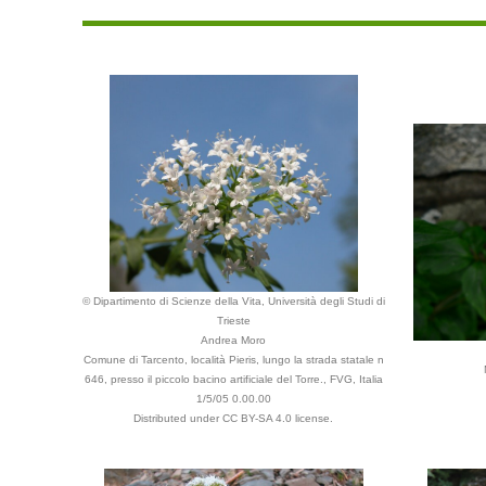
© Dipartimento di Scienze della Vita, Università degli Studi di
Trieste
Andrea Moro
Comune di Tarcento, località Pieris, lungo la strada statale n
646, presso il piccolo bacino artificiale del Torre., FVG, Italia
1/5/05 0.00.00
Distributed under CC BY-SA 4.0 license.