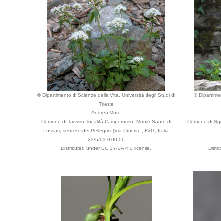
© Dipartimento di Scienze della Vita, Università degli Studi di
© Dipartimen
Trieste
Andrea Moro
Comune di Tarvisio, località Camporosso, Monte Santo di
Comune di Sgo
Lussari, sentiero dei Pellegrini (Via Crucis). , FVG, Italia
23/5/03 0.00.00
Distributed under CC BY-SA 4.0 license.
Distr