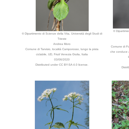
© Dipartimen
© Dipartimento di Scienze della Vita, Università degli Studi di
Trieste
Andrea Moro
Comune di Forn
Comune di Tarvisio, località Camporosso, lungo la pista
che conduce a
ciclabile, UD, Friuli Venezia Giulia, Italia
03/06/2020
Distributed under CC BY-SA 4.0 license.
Distr