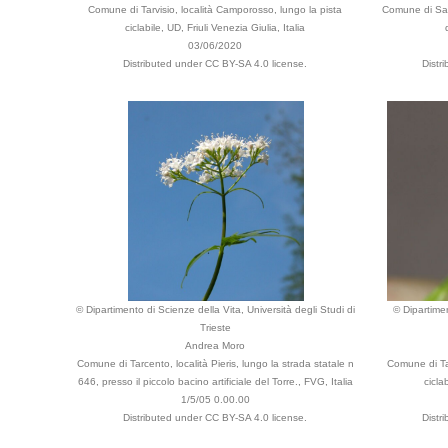
Comune di Tarvisio, località Camporosso, lungo la pista
Comune di Sap
ciclabile, UD, Friuli Venezia Giulia, Italia
03/06/2020
Distributed under CC BY-SA 4.0 license.
Distr
© Dipartimento di Scienze della Vita, Università degli Studi di
© Dipartimen
Trieste
Andrea Moro
Comune di Tarcento, località Pieris, lungo la strada statale n
Comune di Tar
646, presso il piccolo bacino artificiale del Torre., FVG, Italia
cicla
1/5/05 0.00.00
Distributed under CC BY-SA 4.0 license.
Distr