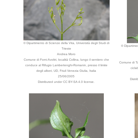
© Dipartimento di Scienze della Vita, Università degli Studi di
© Dipartimen
Trieste
Andrea Moro
Comune di Forni Avoltri, località Collina, lungo il sentiero che
Comune di Tar
conduce al Rifugio Lambertenghi-Romanin, presso il limite
cicla
degli alberi, UD, Friuli Venezia Giulia, Italia
25/06/2005
Distr
Distributed under CC BY-SA 4.0 license.