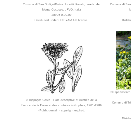
Comune di San Dorligo/Dolina, località Pesek, pendici del
Comune di San D
Monte Cocusso. , FVG, Italia
M
2/6/05 0.00.00
Distributed under CC BY-SA 4.0 license.
Distri
© Dipartimento 
© Hippolyte Coste - Flore descriptive et illustrée de la
Comune di Trie
France, de la Corse et des contrées limitrophes, 1901-1906
- Public domain - copyright expired.
Distri