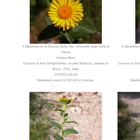
© Dipartimento di Scienze della Vita, Università degli Studi di
© Dipartiment
Trieste
Andrea Moro
Comune di San Dorligo/Dolina, località Bottazzo, pietraia di
Comune di San D
flysch., FVG, Italia
27/5/05 0.00.00
Distributed under CC BY-SA 4.0 license.
Distri