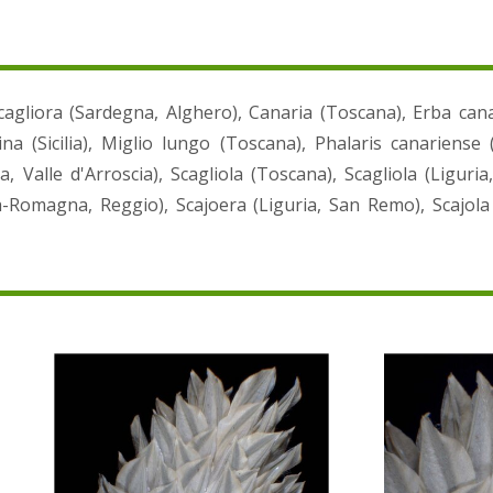
cagliora (Sardegna, Alghero), Canaria (Toscana), Erba cana
 (Sicilia), Miglio lungo (Toscana), Phalaris canariense (It
a, Valle d'Arroscia), Scagliola (Toscana), Scagliola (Liguria
ilia-Romagna, Reggio), Scajoera (Liguria, San Remo), Scajol