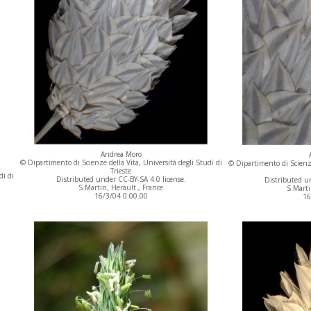
Andrea Moro
© Dipartimento di Scienze della Vita, Università degli Studi di
© Dipartimento di Scienze
Trieste
di di
Distributed under CC-BY-SA 4.0 license.
Distributed un
S.Martin, Herault., France
S.Marti
16/3/04 0.00.00
16