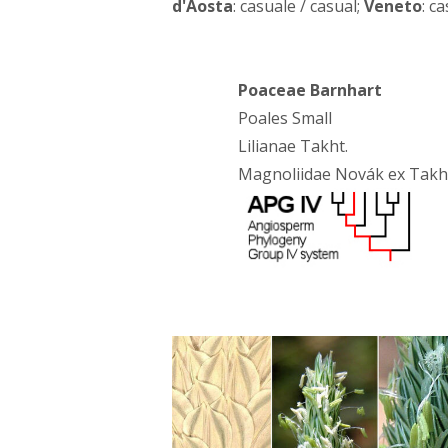
d'Aosta
: casuale / casual;
Veneto
: c
Poaceae Barnhart
Poales Small
Lilianae Takht.
Magnoliidae Novák ex Takh