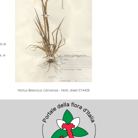
di di
, ai
Hortus Botanicus Catinensis - Herb. sheet 074428