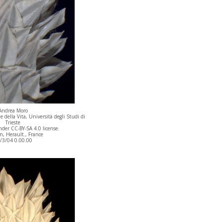
Andrea Moro
 della Vita, Università degli Studi di
Trieste
der CC-BY-SA 4.0 license.
n, Herault., France
/3/04 0.00.00