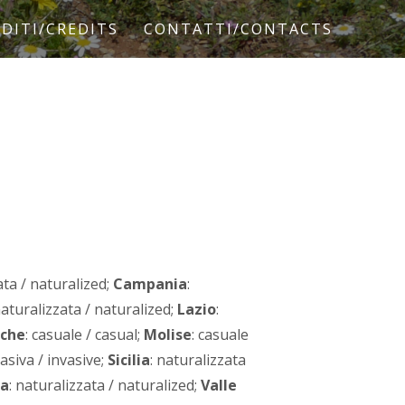
DITI/CREDITS
CONTATTI/CONTACTS
ata / naturalized;
Campania
:
naturalizzata / naturalized;
Lazio
:
che
: casuale / casual;
Molise
: casuale
vasiva / invasive;
Sicilia
: naturalizzata
a
: naturalizzata / naturalized;
Valle