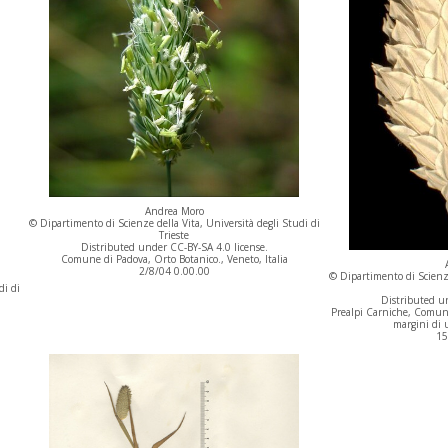
Andrea Moro
© Dipartimento di Scienze della Vita, Università degli Studi di
Trieste
Distributed under CC-BY-SA 4.0 license.
Comune di Padova, Orto Botanico., Veneto, Italia
2/8/04 0.00.00
© Dipartimento di Scienze
di di
Distributed un
Prealpi Carniche, Comune
margini di u
15