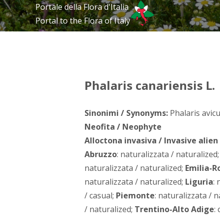
Portale della Flora d'Italia
Portal to the Flora of Italy
Phalaris canariensis L.
Sinonimi / Synonyms:
Phalaris avicu
Neofita / Neophyte
Alloctona invasiva / Invasive alien
Abruzzo
: naturalizzata / naturalized
naturalizzata / naturalized;
Emilia-
naturalizzata / naturalized;
Liguria
:
/ casual;
Piemonte
: naturalizzata / 
/ naturalized;
Trentino-Alto Adige
: