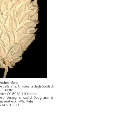
Andrea Moro
 della Vita, Università degli Studi di
Trieste
der CC-BY-SA 4.0 license.
 di Verzegnis, località Dougnana, ai
n sentiero., FVG, Italia
/1/05 0.00.00