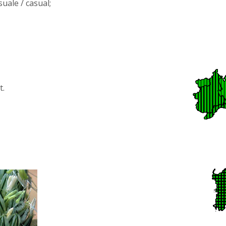
asuale / casual;
t.