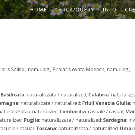
HOME
CERCA/QUERY
INFO
CRE
laris Salisb., nom. illeg.; Phalaris ovata Moench, nom. illeg.;
;
Basilicata
: naturalizzata / naturalized;
Calabria
: naturalizz
Romagna
: naturalizzata / naturalized;
Friuli Venezia Giulia
: 
 naturalizzata / naturalized;
Lombardia
: casuale / casual;
Mar
naturalized;
Puglia
: naturalizzata / naturalized;
Sardegna
: in
 casuale / casual;
Toscana
: naturalizzata / naturalized;
Umbri