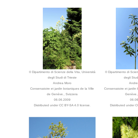
© Dipartimento di Scienze della Vita, Università
© Dipartimento di Scien
degli Studi di Trieste
degli Stud
Andrea Moro
Andre
Conservatoire et jardin botaniques de la Ville
Conservatoire et jardin 
de Genève., Svizzera
Genève.,
06.06.2009
06.0
Distributed under CC BY-SA 4.0 license.
Distributed under C