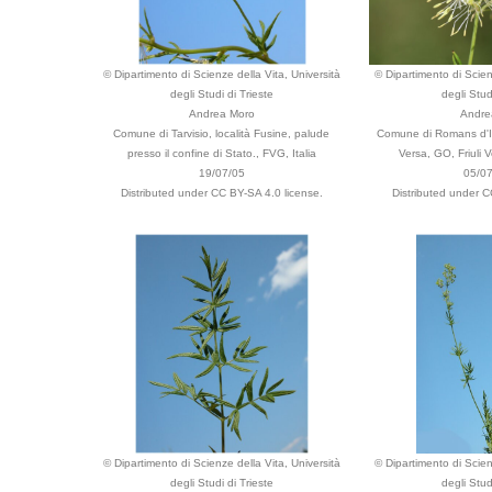
© Dipartimento di Scienze della Vita, Università
© Dipartimento di Scien
degli Studi di Trieste
degli Stud
Andrea Moro
Andre
Comune di Tarvisio, località Fusine, palude
Comune di Romans d'Is
presso il confine di Stato., FVG, Italia
Versa, GO, Friuli V
19/07/05
05/0
Distributed under CC BY-SA 4.0 license.
Distributed under C
© Dipartimento di Scienze della Vita, Università
© Dipartimento di Scien
degli Studi di Trieste
degli Stud