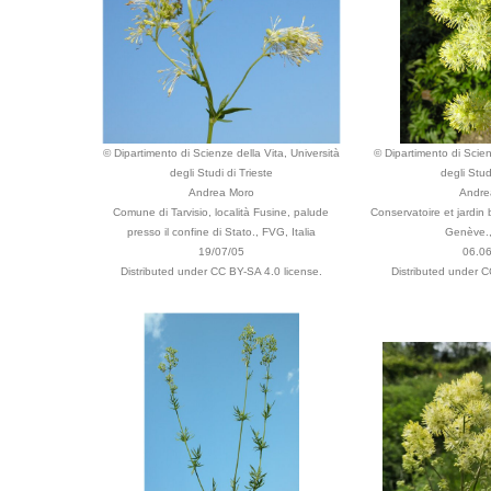
© Dipartimento di Scienze della Vita, Università
© Dipartimento di Scien
degli Studi di Trieste
degli Stud
Andrea Moro
Andre
Comune di Tarvisio, località Fusine, palude
Conservatoire et jardin 
presso il confine di Stato., FVG, Italia
Genève.,
19/07/05
06.0
Distributed under CC BY-SA 4.0 license.
Distributed under C