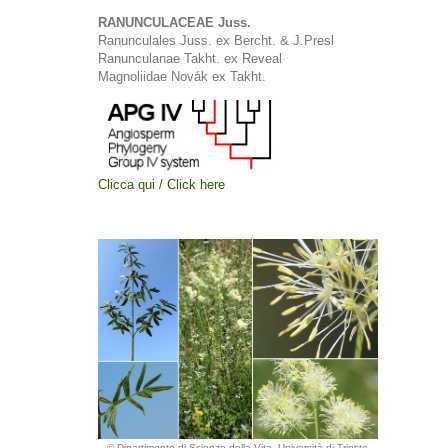
RANUNCULACEAE Juss.
Ranunculales Juss. ex Bercht. & J.Presl
Ranunculanae Takht. ex Reveal
Magnoliidae Novák ex Takht.
Clicca qui / Click here
© Dipartimento di Scienze della Vita, Università di Trieste