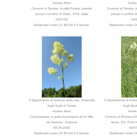
Andrea Moro
Andre
Comune di Tarvisio, località Fusine, palude
Comune di Tarvisio, l
presso il confine di Stato., FVG, Italia
presso il confine d
19/07/05
19/
Distributed under CC BY-SA 4.0 license.
Distributed under C
© Dipartimento di Scienze della Vita, Università
© Dipartimento di Scien
degli Studi di Trieste
degli Stud
Andrea Moro
Andre
Conservatoire et jardin botaniques de la Ville
Comune di Romans d'Is
de Genève., Svizzera
Versa, GO, Friuli V
06.06.2009
05/0
Distributed under CC BY-SA 4.0 license.
Distributed under C