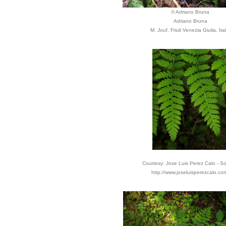
© Adriano Bruna
Adriano Bruna
M. Jouf, Friuli Venezia Giulia, Ital
Courtesy: Jose Luis Perez Calo - S
http://www.joseluisperezcalo.co