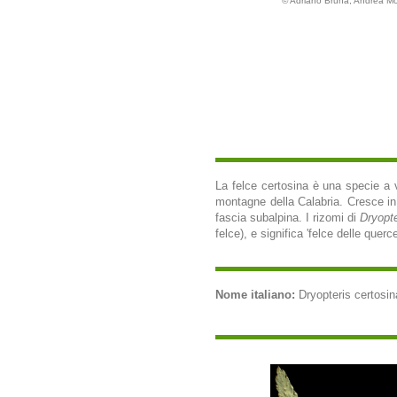
© Adriano Bruna, Andrea M
La felce certosina è una specie a va
montagne della Calabria. Cresce in b
fascia subalpina. I rizomi di
Dryopte
felce), e significa 'felce delle quer
Nome italiano:
Dryopteris certosina