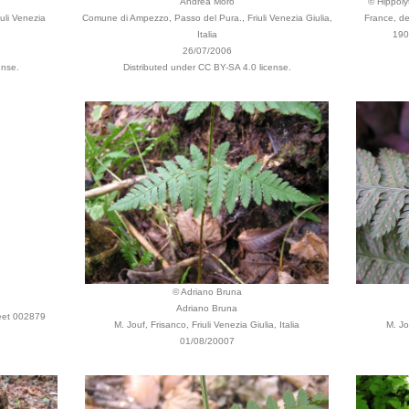
Andrea Moro
© Hippolyt
uli Venezia
Comune di Ampezzo, Passo del Pura., Friuli Venezia Giulia,
France, de
Italia
1906
26/07/2006
ense.
Distributed under CC BY-SA 4.0 license.
© Adriano Bruna
Adriano Bruna
heet 002879
M. Jouf, Frisanco, Friuli Venezia Giulia, Italia
M. Jou
01/08/20007