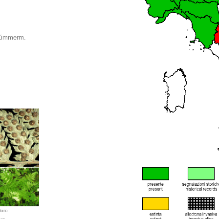
 Zimmerm.
Moro