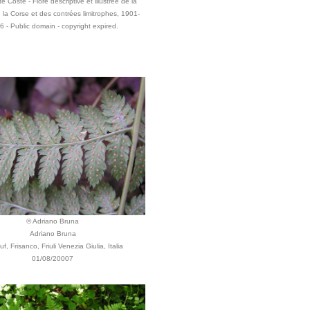
e Coste - Flore descriptive et illustrée de la
 la Corse et des contrées limitrophes, 1901-
 - Public domain - copyright expired.
© Adriano Bruna
Adriano Bruna
f, Frisanco, Friuli Venezia Giulia, Italia
01/08/20007