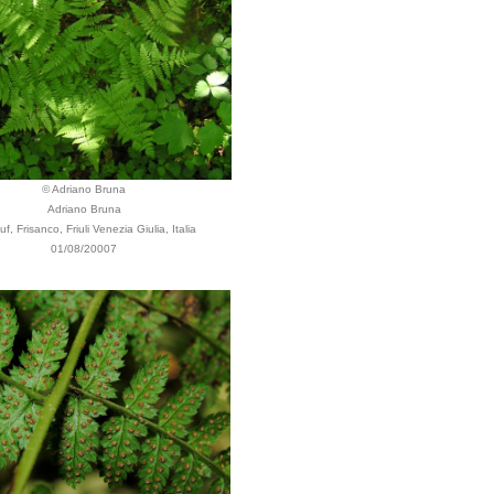
© Adriano Bruna
Adriano Bruna
f, Frisanco, Friuli Venezia Giulia, Italia
01/08/20007