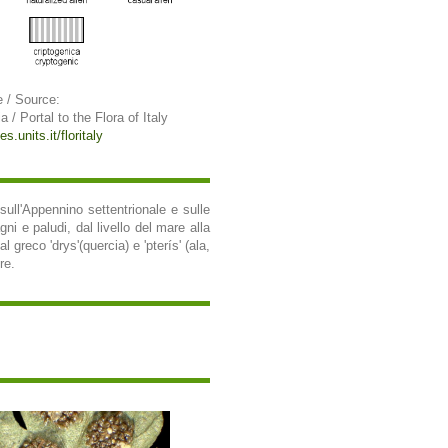
 / Source:
ia / Portal to the Flora of Italy
s.units.it/floritaly
sull'Appennino settentrionale e sulle
ni e paludi, dal livello del mare alla
greco 'drys'(quercia) e 'pterís' (ala,
re.