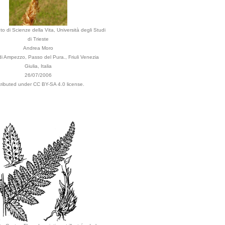
to di Scienze della Vita, Università degli Studi
di Trieste
Andrea Moro
 Ampezzo, Passo del Pura., Friuli Venezia
Giulia, Italia
26/07/2006
tributed under CC BY-SA 4.0 license.