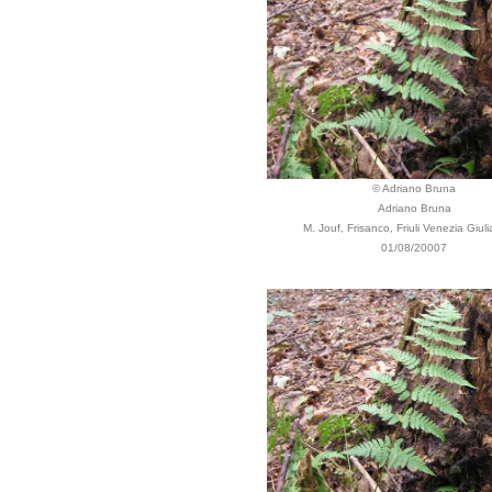
© Adriano Bruna
Adriano Bruna
M. Jouf, Frisanco, Friuli Venezia Giulia
01/08/20007