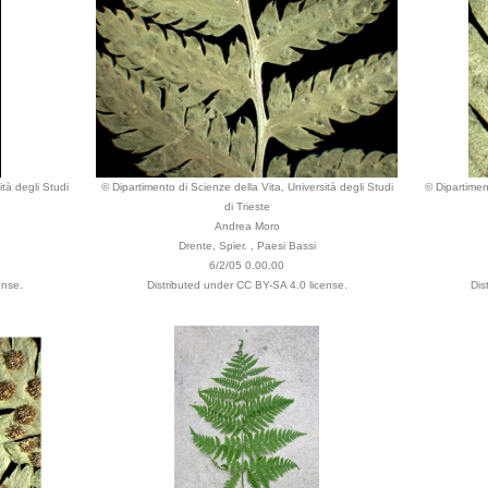
ità degli Studi
© Dipartimento di Scienze della Vita, Università degli Studi
© Dipartimen
di Trieste
Andrea Moro
Drente, Spier. , Paesi Bassi
6/2/05 0.00.00
ense.
Distributed under CC BY-SA 4.0 license.
Dis