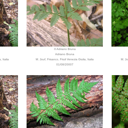
© Adriano Bruna
Adriano Bruna
, Italia
M. Jouf, Frisanco, Friuli Venezia Giulia, Italia
M. Jou
01/08/20007