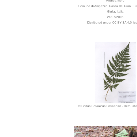
Andrea Moro
Comune di Ampezzo, Passo del Pura., Fri
Giulia, Italia
26/07/2006
Distributed under CC BY-SA 4.0 lic
© Hortus Botanicus Catinensis - Herb. s