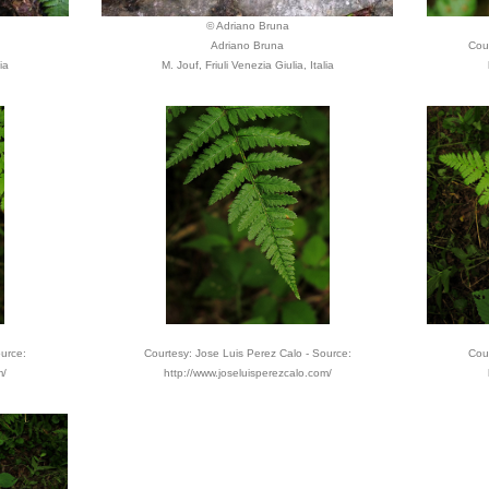
© Adriano Bruna
Adriano Bruna
Cour
ia
M. Jouf, Friuli Venezia Giulia, Italia
ource:
Courtesy: Jose Luis Perez Calo - Source:
Cour
m/
http://www.joseluisperezcalo.com/