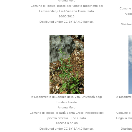
Andrea Moro
Comune di Trieste, Bosco del Farneto (Boschetto del
Comune di
Ferdinandeo), Friuli Venezia Giulia, Italia
Pubbli
16/05/2016
Distributed under CC BY-SA 4.0 license.
Distrib
© Dipartimento di Scienze della Vita, Università degli
© Dipartime
Studi di Trieste
Andrea Moro
Comune di Trieste, località Santa Croce, nei pressi del
Comune di P
piccolo cimitero. , FVG, Italia
lungo la st
28/5/04 0.00.00
Distributed under CC BY-SA 4.0 license.
Distrib