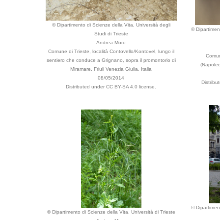
© Dipartimento di Scienze della Vita, Università degli
© Dipartiment
Studi di Trieste
Andrea Moro
Comune di Trieste, località Contovello/Kontovel, lungo il
Comune
sentiero che conduce a Grignano, sopra il promontorio di
(Napoleon
Miramare, Friuli Venezia Giulia, Italia
08/05/2014
Distrib
Distributed under CC BY-SA 4.0 license.
© Dipartiment
© Dipartimento di Scienze della Vita, Università di Trieste