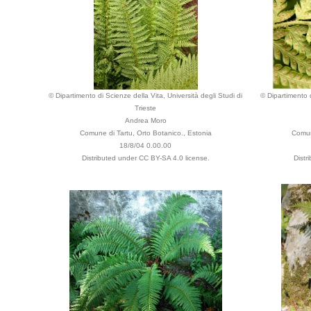
© Dipartimento di Scienze della Vita, Università degli Studi di
© Dipartimento d
Trieste
Andrea Moro
Comune di Tartu, Orto Botanico., Estonia
Comun
18/8/04 0.00.00
Distributed under CC BY-SA 4.0 license.
Distr