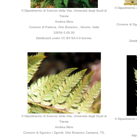
© Dipartimento d
© Dipartimento di Scienze della Vita, Università degli Studi di
Trieste
Andrea Moro
Comune di Sgo
Comune di Padova, Orto Botanico., Veneto, Italia
2/8/04 0.00.00
Distributed under CC BY-SA 4.0 license.
Distr
© Dipartimento di Scienze della Vita, Università degli Studi di
© Dipartimento d
Trieste
Andrea Moro
Comune di Sgonico / Zgonik, Orto Botanico Carsiana, TS,
Alpi