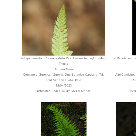
© Dipartimento di Scienze della Vita, Università degli Studi di
© Dipartimento d
Trieste
Andrea Moro
Comune di Sgonico / Zgonik, Orto Botanico Carsiana, TS,
Alpi Carniche
Friuli Venezia Giulia, Italia
Pur
22/04/2023
Distributed under CC BY-SA 4.0 license.
Distr