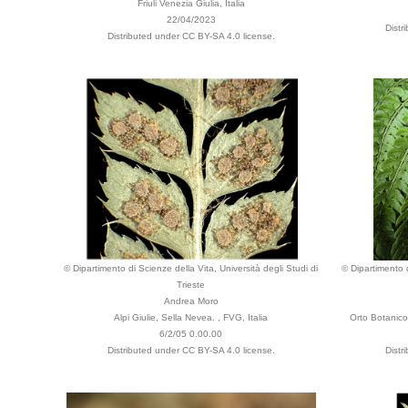
Friuli Venezia Giulia, Italia
22/04/2023
Distr
Distributed under CC BY-SA 4.0 license.
© Dipartimento di Scienze della Vita, Università degli Studi di
© Dipartimento d
Trieste
Andrea Moro
Alpi Giulie, Sella Nevea. , FVG, Italia
Orto Botanico
6/2/05 0.00.00
Distributed under CC BY-SA 4.0 license.
Distr