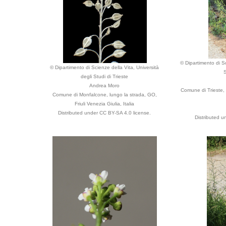
© Dipartimento di Sc
© Dipartimento di Scienze della Vita, Università
S
degli Studi di Trieste
Andrea Moro
Comune di Trieste, 
Comune di Monfalcone, lungo la strada, GO,
Friuli Venezia Giulia, Italia
Distributed under CC BY-SA 4.0 license.
Distributed u