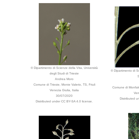
© Dipartimento di Scienze della Vita, Università
© Dipartimento di Sc
degli Studi di Trieste
S
Andrea Moro
Comune di Trieste, Monte Valerio, TS, Friuli
Comune di Monfalco
Venezia Giulia, Italia
Ven
30/07/2020
Distributed u
Distributed under CC BY-SA 4.0 license.