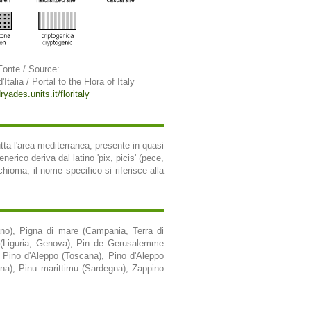
Fonte / Source:
'Italia / Portal to the Flora of Italy
ryades.units.it/floritaly
tta l'area mediterranea, presente in quasi
nerico deriva dal latino 'pix, picis' (pece,
 chioma; il nome specifico si riferisce alla
riano), Pigna di mare (Campania, Terra di
po (Liguria, Genova), Pin de Gerusalemme
), Pino d'Aleppo (Toscana), Pino d'Aleppo
gna), Pinu marittimu (Sardegna), Zappino