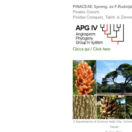
PINACEAE Spreng. ex F.Rudolp
Pinales Gorozh.
Pinidae Cronquist, Takht. & Zimm
Clicca qui / Click here
© Dipartimento di Scienze della Vita, Univers
Trieste