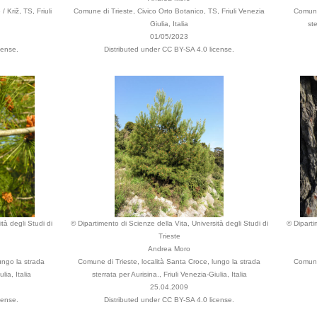
 Križ, TS, Friuli
Comune di Trieste, Civico Orto Botanico, TS, Friuli Venezia
Comune 
Giulia, Italia
ste
01/05/2023
cense.
Distributed under CC BY-SA 4.0 license.
tà degli Studi di
© Dipartimento di Scienze della Vita, Università degli Studi di
© Diparti
Trieste
Andrea Moro
ungo la strada
Comune di Trieste, località Santa Croce, lungo la strada
Comune 
lia, Italia
sterrata per Aurisina., Friuli Venezia-Giulia, Italia
25.04.2009
cense.
Distributed under CC BY-SA 4.0 license.