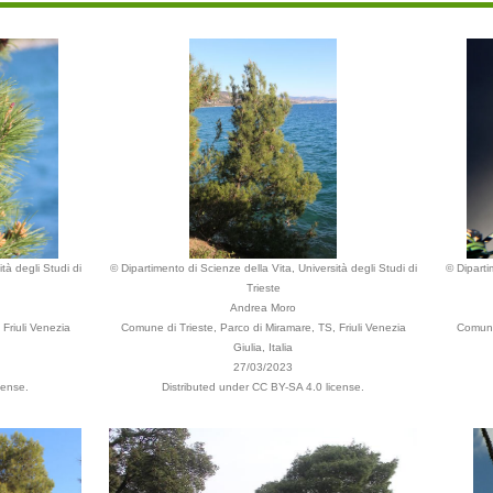
tà degli Studi di
© Dipartimento di Scienze della Vita, Università degli Studi di
© Diparti
Trieste
Andrea Moro
Friuli Venezia
Comune di Trieste, Parco di Miramare, TS, Friuli Venezia
Comune 
Giulia, Italia
27/03/2023
cense.
Distributed under CC BY-SA 4.0 license.