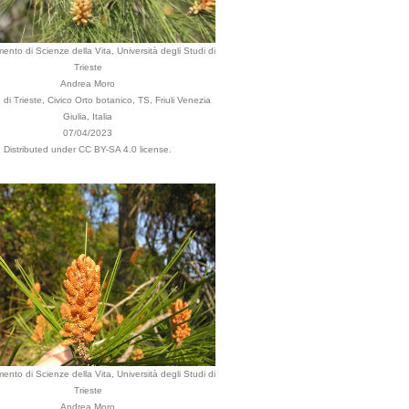
mento di Scienze della Vita, Università degli Studi di
Trieste
Andrea Moro
i Trieste, Civico Orto botanico, TS, Friuli Venezia
Giulia, Italia
07/04/2023
Distributed under CC BY-SA 4.0 license.
mento di Scienze della Vita, Università degli Studi di
Trieste
Andrea Moro