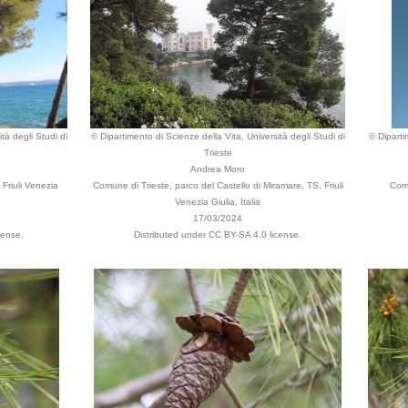
tà degli Studi di
© Dipartimento di Scienze della Vita, Università degli Studi di
© Diparti
Trieste
Andrea Moro
Friuli Venezia
Comune di Trieste, parco del Castello di Miramare, TS, Friuli
Comu
Venezia Giulia, Italia
17/03/2024
cense.
Distributed under CC BY-SA 4.0 license.