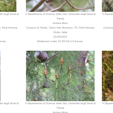
tà degli Studi di
© Dipartimento di Scienze della Vita, Università degli Studi di
© Diparti
Trieste
Andrea Moro
, Friuli Venezia
Comune di Trieste, Civico Orto Botanico, TS, Friuli Venezia
Comune d
Giulia, Italia
01/05/2023
cense.
Distributed under CC BY-SA 4.0 license.
tà degli Studi di
© Dipartimento di Scienze della Vita, Università degli Studi di
© Diparti
Trieste
Andrea Moro