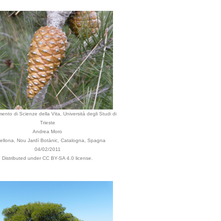
mento di Scienze della Vita, Università degli Studi di
Trieste
Andrea Moro
ellona, Nou Jardí Botànic, Catalogna, Spagna
04/02/2011
Distributed under CC BY-SA 4.0 license.