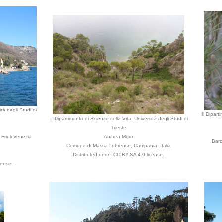
tà degli Studi di
© Diparti
© Dipartimento di Scienze della Vita, Università degli Studi di
Trieste
Friuli Venezia
Andrea Moro
Barc
Comune di Massa Lubrense, Campania, Italia
Distributed under CC BY-SA 4.0 license.
cense.