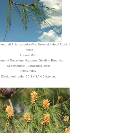
mento di Scienze della Vita, Università degli Studi di
Trieste
Andrea Moro
ne di Toscolano Maderno, Giardino Botanico
Sperimentale , Lombardia, Italia
03/07/2007
Distributed under CC BY-SA 4.0 license.