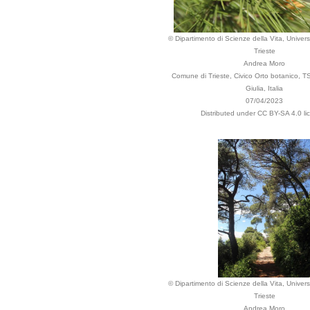
© Dipartimento di Scienze della Vita, Universi
Trieste
Andrea Moro
Comune di Trieste, Civico Orto botanico, TS
Giulia, Italia
07/04/2023
Distributed under CC BY-SA 4.0 li
© Dipartimento di Scienze della Vita, Universi
Trieste
Andrea Moro