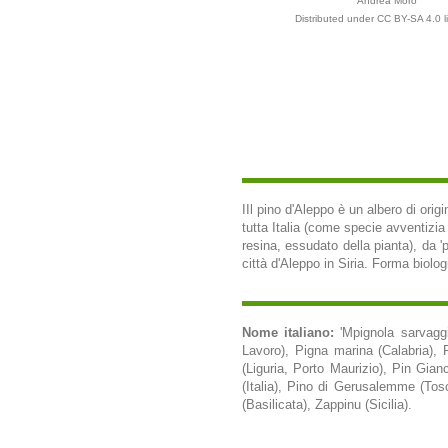
Andrea Moro
Distributed under CC BY-SA 4.0 l
IIl pino d'Aleppo è un albero di ori
tutta Italia (come specie avventizia 
resina, essudato della pianta), da 'pi
città d'Aleppo in Siria. Forma biolo
Nome italiano:
'Mpignola sarvaggi
Lavoro), Pigna marina (Calabria), 
(Liguria, Porto Maurizio), Pin Gian
(Italia), Pino di Gerusalemme (Tos
(Basilicata), Zappinu (Sicilia).