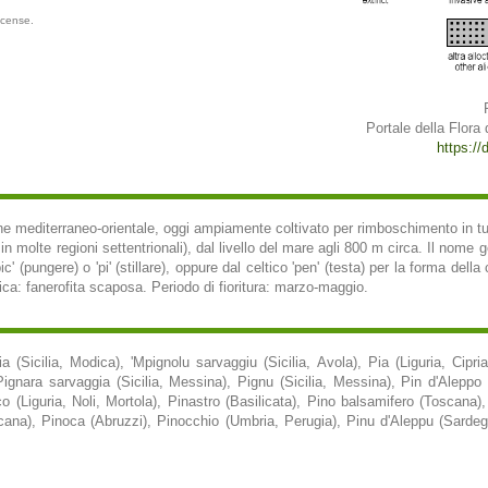
icense.
Portale della Flora d
https://d
gine mediterraneo-orientale, oggi ampiamente coltivato per rimboschimento in tu
in molte regioni settentrionali), dal livello del mare agli 800 m circa. Il nome ge
c' (pungere) o 'pi' (stillare), oppure dal celtico 'pen' (testa) per la forma della
gica: fanerofita scaposa. Periodo di fioritura: marzo-maggio.
a (Sicilia, Modica), 'Mpignolu sarvaggiu (Sicilia, Avola), Pia (Liguria, Cip
Pignara sarvaggia (Sicilia, Messina), Pignu (Sicilia, Messina), Pin d'Alep
co (Liguria, Noli, Mortola), Pinastro (Basilicata), Pino balsamifero (Toscana
cana), Pinoca (Abruzzi), Pinocchio (Umbria, Perugia), Pinu d'Aleppu (Sarde