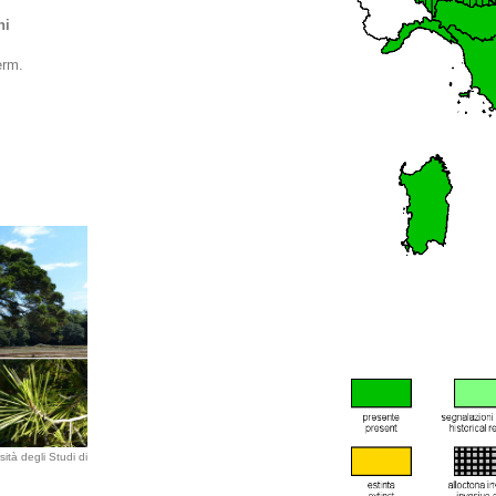
hi
erm.
ità degli Studi di