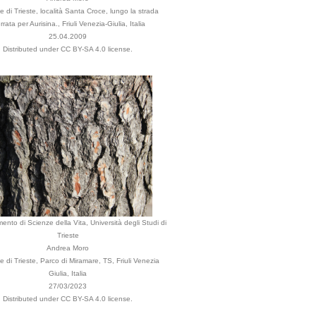
di Trieste, località Santa Croce, lungo la strada
rrata per Aurisina., Friuli Venezia-Giulia, Italia
25.04.2009
Distributed under CC BY-SA 4.0 license.
mento di Scienze della Vita, Università degli Studi di
Trieste
Andrea Moro
di Trieste, Parco di Miramare, TS, Friuli Venezia
Giulia, Italia
27/03/2023
Distributed under CC BY-SA 4.0 license.