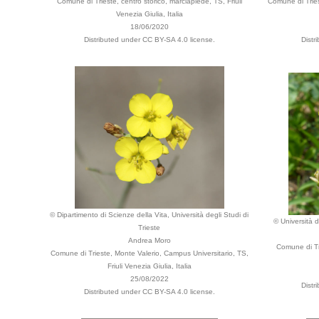
Comune di Trieste, centro storico, marciapiede, TS, Friuli
Comune di Tries
Venezia Giulia, Italia
18/06/2020
Distributed under CC BY-SA 4.0 license.
Distr
© Dipartimento di Scienze della Vita, Università degli Studi di
© Università d
Trieste
Andrea Moro
Comune di Tr
Comune di Trieste, Monte Valerio, Campus Universitario, TS,
Friuli Venezia Giulia, Italia
25/08/2022
Distr
Distributed under CC BY-SA 4.0 license.