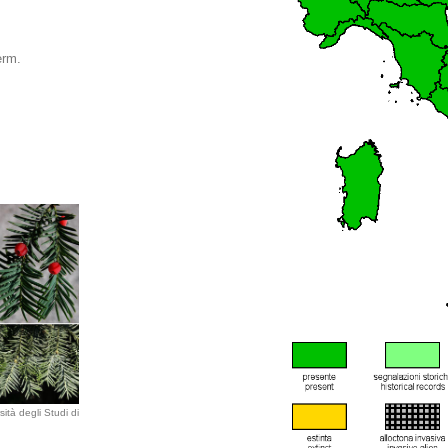
erm.
ità degli Studi di