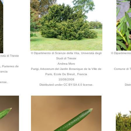
© Dipartimento di Scienze della Vita, Università degli
© Dipartimento 
sità di Trieste
Studi di Trieste
Andrea Moro
s, Parterres de
Parigi, Arboretum del Jardin Botanique de la Ville de
Comune di Tri
rancia
Paris, Ecole Du Breuil., Francia
10/08/2008
cense.
Distributed under CC BY-SA 4.0 license.
Dist