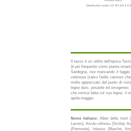
Andrea Moro
Distributed under CC BY-SA 4.0 l
Il tasso è un relitto dell'epoca Ter
(è più frequente come pianta ornamen
Sardegna, ove mancando il faggio i
velenosa (salvo l'arillo carnoso ch
molto apprezzato dal punto di vista
legno duro, pesante ed omogeneo. Pu
che veniva fatta col suo legno; il no
aprile-maggio.
Nome italiano:
Alber della mort 
Lavoro), Arvulu vilinusu (Sicilia),
(Piemonte), Intasso (Marche, Anc