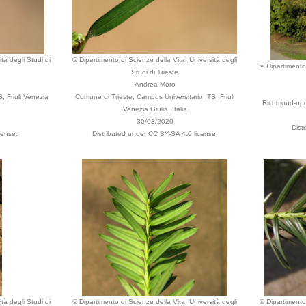
tà degli Studi di
© Dipartimento di Scienze della Vita, Università degli
© Dipartimento 
Studi di Trieste
Andrea Moro
, Friuli Venezia
Comune di Trieste, Campus Universitario, TS, Friuli
Richmond-upo
Venezia Giulia, Italia
30/03/2020
Dist
cense.
Distributed under CC BY-SA 4.0 license.
tà degli Studi di
© Dipartimento di Scienze della Vita, Università degli
© Dipartimento 