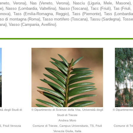
eneto, Verona), Nas (Veneto, Verona), Nasciu (Liguria, Mele, Masone)
 Nasso (Lombardia, Valtellina), Nasso (Toscana), Tacc (Friuli), Tas (Friuli, 
Genova), Tass (Emilia-Romagna, Reggio), Tass (Piemonte), Tass (Lombardia
asso di montagna (Roma), Tasso mortifero (Toscana), Tassu (Sardegna), Toss
ana), Vasso (Campania, Avellino).
tà degli Studi di
© Dipartimento di Scienze della Vita, Università degli
© Dipartimento 
Studi di Trieste
Andrea Moro
, Friuli Venezia
Comune di Trieste, Campus Universitario, TS, Friuli
Comune di Trie
Venezia Giulia, Italia