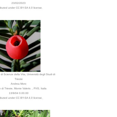
23/02/2023
ributed under CC BY-SA 4.0 license.
di Scienze della Vita, Università degli Studi di
Trieste
Andrea Moro
di Trieste, Monte Valerio. , FVG, Italia
13/9/04 0.00.00
ributed under CC BY-SA 4.0 license.