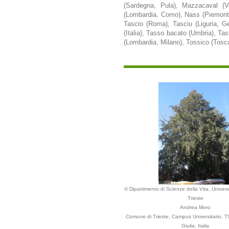
(Sardegna, Pula), Mazzacaval (V
(Lombardia, Como), Nass (Piemonte),
Tascio (Roma), Tasciu (Liguria, 
(Italia), Tasso bacato (Umbria), T
(Lombardia, Milano), Tossico (Tosc
© Dipartimento di Scienze della Vita, Universi
Trieste
Andrea Moro
Comune di Trieste, Campus Universitario, TS
Giulia, Italia