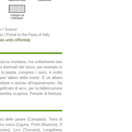
e / Source:
ia / Portal to the Flora of Italy
es.units.it/floritaly
la fascia montana, ma solitamente raro
chi dominati dal tasso, per esempio in
 la pianta, compresi i semi, è molto
are 'albero della morte'. È un albero
ature e resiste all'inquinamento. Ha
ificato di arco, per la fabbricazione
nerofita scaposa. Periodo di fioritura:
ro delle janare (Campania, Terra di
u russu (Liguria, Porto Maurizio), If
Cuneo), Livo (Toscana), Longufresu