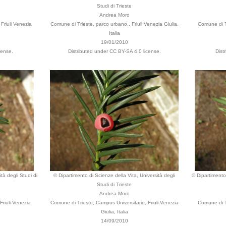
Studi di Trieste
Andrea Moro
Friuli Venezia
Comune di Trieste, parco urbano., Friuli Venezia Giulia,
Comune di Tr
Italia
19/01/2010
cense.
Distributed under CC BY-SA 4.0 license.
Dist
tà degli Studi di
© Dipartimento di Scienze della Vita, Università degli
© Dipartimento 
Studi di Trieste
Andrea Moro
Friuli-Venezia
Comune di Trieste, Campus Universitario, Friuli-Venezia
Comune di Tr
Giulia, Italia
14/09/2010