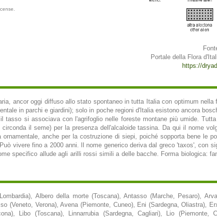
icense.
Font
Portale della Flora d'Ital
https://dryad
ziaria, ancor oggi diffuso allo stato spontaneo in tutta Italia con optimum nel
tale in parchi e giardini); solo in poche regioni d'Italia esistono ancora bos
l tasso si associava con l'agrifoglio nelle foreste montane più umide. Tutta
e circonda il seme) per la presenza dell'alcaloide tassina. Da qui il nome volg
 ornamentale, anche per la costruzione di siepi, poiché sopporta bene le pot
ò vivere fino a 2000 anni. Il nome generico deriva dal greco 'taxos', con sign
me specifico allude agli arilli rossi simili a delle bacche. Forma biologica: fa
(Lombardia), Albero della morte (Toscana), Antasso (Marche, Pesaro), Arva
 Asso (Veneto, Verona), Avena (Piemonte, Cuneo), Eni (Sardegna, Oliastra), Erxi
ona), Libo (Toscana), Linnarrubia (Sardegna, Cagliari), Lio (Piemonte, 