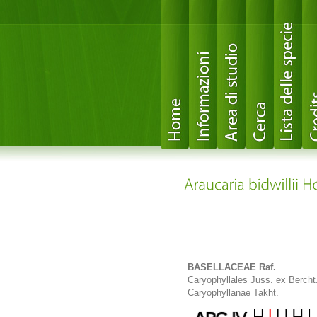
BASELLACEAE Raf.
Caryophyllales Juss. ex Bercht
Caryophyllanae Takht.