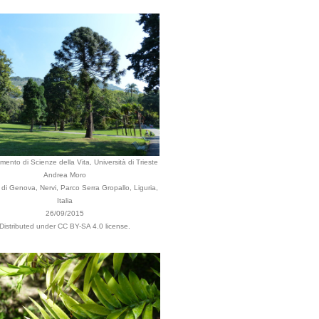
imento di Scienze della Vita, Università di Trieste
Andrea Moro
i Genova, Nervi, Parco Serra Gropallo, Liguria,
Italia
26/09/2015
Distributed under CC BY-SA 4.0 license.