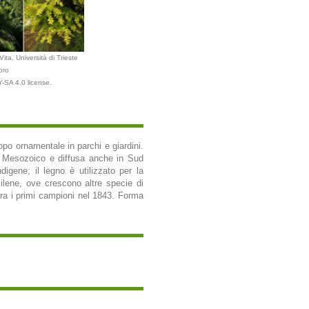
ita, Università di Trieste
oro
-SA 4.0 license.
opo ornamentale in parchi e giardini.
il Mesozoico e diffusa anche in Sud
gene; il legno è utilizzato per la
cilene, ove crescono altre specie di
rra i primi campioni nel 1843. Forma