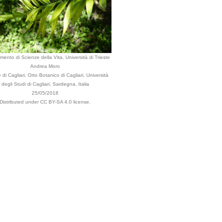
imento di Scienze della Vita, Università di Trieste
Andrea Moro
i Cagliari, Orto Botanico di Cagliari, Università
degli Studi di Cagliari, Sardegna, Italia
25/05/2018
Distributed under CC BY-SA 4.0 license.