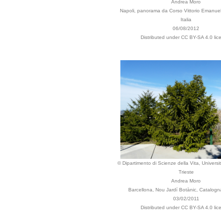
Andrea Moro
Napoli, panorama da Corso Vittorio Emanue
Italia
06/08/2012
Distributed under CC BY-SA 4.0 lic
© Dipartimento di Scienze della Vita, Universit
Trieste
Andrea Moro
Barcellona, Nou Jardí Botànic, Catalog
03/02/2011
Distributed under CC BY-SA 4.0 lic