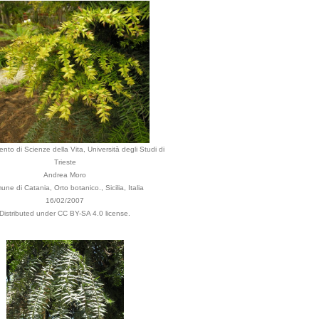
ento di Scienze della Vita, Università degli Studi di
Trieste
Andrea Moro
ne di Catania, Orto botanico., Sicilia, Italia
16/02/2007
Distributed under CC BY-SA 4.0 license.