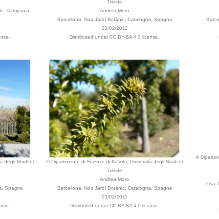
Trieste
le, Campania,
Andrea Moro
Barcellona, Nou Jardí Botànic, Catalogna, Spagna
Barce
03/02/2011
ense.
Distributed under CC BY-SA 4.0 license.
© Dipartim
à degli Studi di
© Dipartimento di Scienze della Vita, Università degli Studi di
Trieste
Andrea Moro
Pisa, 
na, Spagna
Barcellona, Nou Jardí Botànic, Catalogna, Spagna
03/02/2011
ense.
Distributed under CC BY-SA 4.0 license.