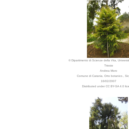
© Dipartimento di Scienze della Vita, Universit
Trieste
Andrea Moro
Comune di Catania, Orto botanico., Sicili
16/02/2007
Distributed under CC BY-SA 4.0 lic