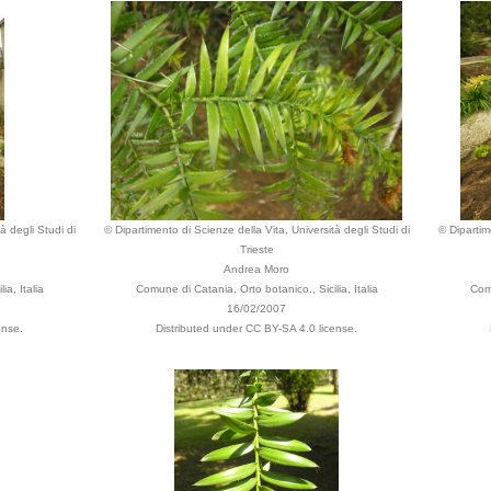
à degli Studi di
© Dipartimento di Scienze della Vita, Università degli Studi di
© Dipartim
Trieste
Andrea Moro
a, Italia
Comune di Catania, Orto botanico., Sicilia, Italia
Comu
16/02/2007
ense.
Distributed under CC BY-SA 4.0 license.