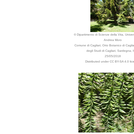
© Dipartimento di Scienze della Vita, Univers
Andrea Moro
Comune di Cagliari, Orto Botanico di Cagliar
degli Studi di Cagliari, Sardegna, I
25/05/2018
Distributed under CC BY-SA 4.0 lic