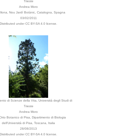
Trieste
Andrea Moro
llona, Nou Jardí Botànic, Catalogna, Spagna
03/02/2011
Distributed under CC BY-SA 4.0 license.
ento di Scienze della Vita, Università degli Studi di
Trieste
Andrea Moro
Orto Botanico di Pisa, Dipartimento di Biologia
dell'Università di Pisa, Toscana, Italia
28/08/2013
Distributed under CC BY-SA 4.0 license.