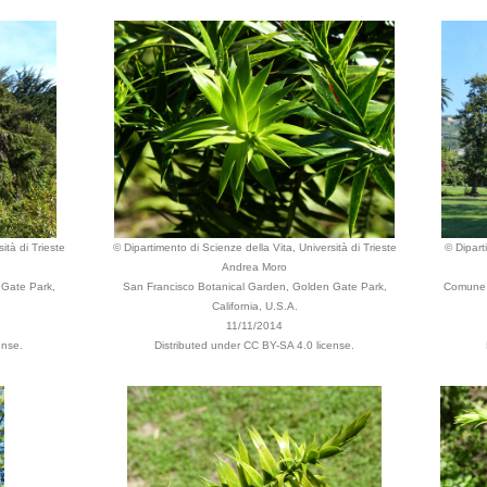
ità di Trieste
© Dipartimento di Scienze della Vita, Università di Trieste
© Dipart
Andrea Moro
 Gate Park,
San Francisco Botanical Garden, Golden Gate Park,
Comune d
California, U.S.A.
11/11/2014
ense.
Distributed under CC BY-SA 4.0 license.