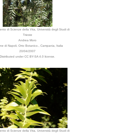
ento di Scienze della Vita, Università degli Studi di
Trieste
Andrea Moro
e di Napoli, Orto Botanico., Campania, Italia
20/04/2007
Distributed under CC BY-SA 4.0 license.
ento di Scienze della Vita, Università degli Studi di