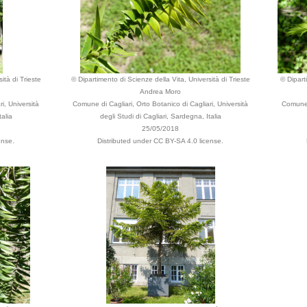
ità di Trieste
© Dipartimento di Scienze della Vita, Università di Trieste
© Dipart
Andrea Moro
i, Università
Comune di Cagliari, Orto Botanico di Cagliari, Università
Comune d
talia
degli Studi di Cagliari, Sardegna, Italia
25/05/2018
ense.
Distributed under CC BY-SA 4.0 license.