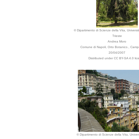
© Dipartimento di Scienze della Vita, Universit
Trieste
Andrea Moro
Comune di Napoli, Orto Botanico., Campan
20/04/2007
Distributed under CC BY-SA 4.0 lic
© Dipartimento di Scienze della Vita, Univers