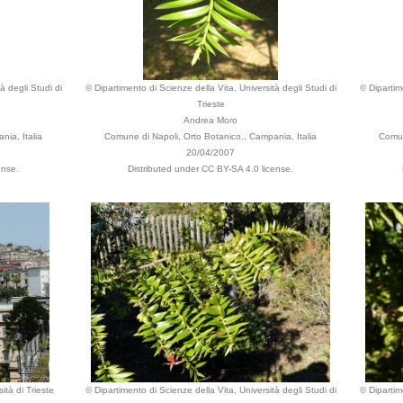
à degli Studi di
© Dipartimento di Scienze della Vita, Università degli Studi di
© Dipartim
Trieste
Andrea Moro
ia, Italia
Comune di Napoli, Orto Botanico., Campania, Italia
Comun
20/04/2007
ense.
Distributed under CC BY-SA 4.0 license.
ità di Trieste
© Dipartimento di Scienze della Vita, Università degli Studi di
© Dipartim