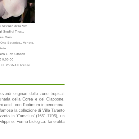
i Scienze della Vita,
li Studi di Trieste
ea Moro
Orto Botanico., Veneto,
Italia
ica L. cv. Citation
5 0.00.00
 CC BY-SA 4.0 license.
erdi originari delle zone tropicali
ginaria della Corea e del Giappone.
ni acidi, con l'optimum in penombra.
famosa la collezione di Villa Taranto
zzato in 'Camellus' (1661-1706), un
ilippine. Forma biologica: fanerofita