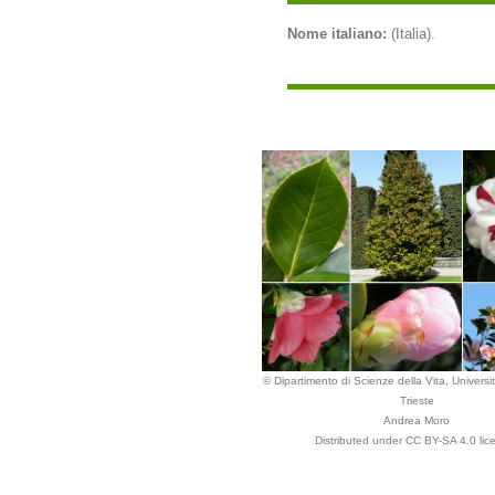
Nome italiano:
(Italia).
© Dipartimento di Scienze della Vita, Universit
Trieste
Andrea Moro
Distributed under CC BY-SA 4.0 lic