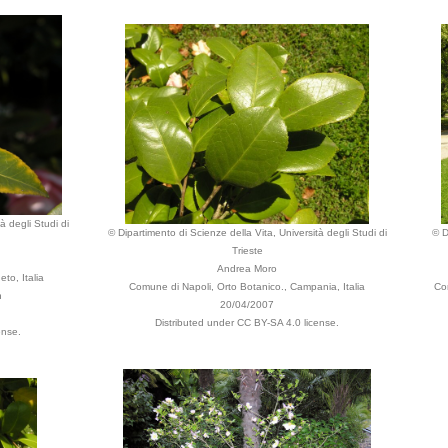
à degli Studi di
© Dipartimento di Scienze della Vita, Università degli Studi di
© D
Trieste
Andrea Moro
to, Italia
Comune di Napoli, Orto Botanico., Campania, Italia
Co
n
20/04/2007
Distributed under CC BY-SA 4.0 license.
ense.