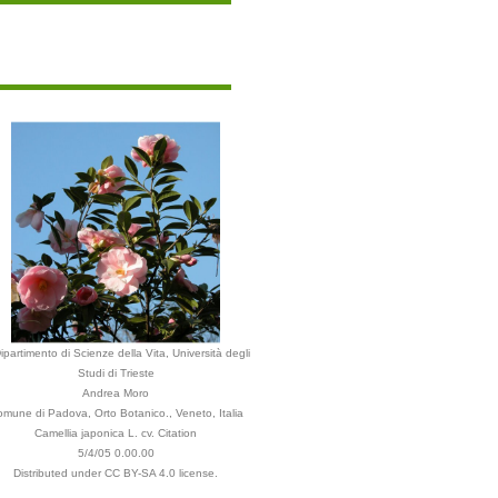
ipartimento di Scienze della Vita, Università degli
Studi di Trieste
Andrea Moro
mune di Padova, Orto Botanico., Veneto, Italia
Camellia japonica L. cv. Citation
5/4/05 0.00.00
Distributed under CC BY-SA 4.0 license.