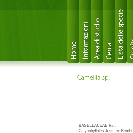
BASELLACEAE Raf.
Caryophyllales Juss. ex Bercht