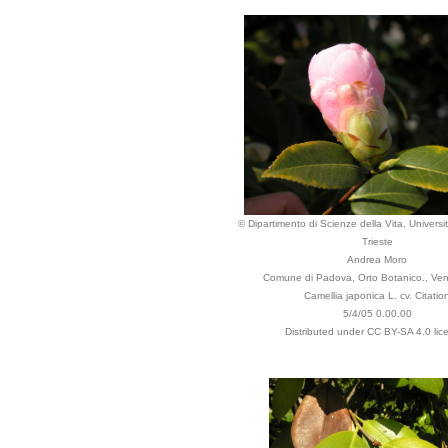
© Dipartimento di Scienze della Vita, Universit
Trieste
Andrea Moro
Comune di Padova, Orto Botanico., Vene
Camellia japonica L. cv. Citatio
5/4/05 0.00.00
Distributed under CC BY-SA 4.0 lic