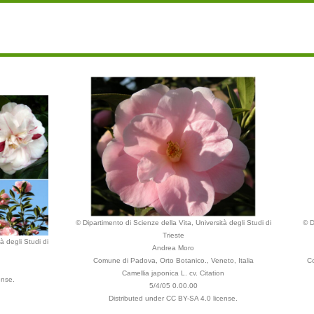
© Dipartimento di Scienze della Vita, Università degli Studi di
© D
Trieste
à degli Studi di
Andrea Moro
Comune di Padova, Orto Botanico., Veneto, Italia
Co
Camellia japonica L. cv. Citation
ense.
5/4/05 0.00.00
Distributed under CC BY-SA 4.0 license.