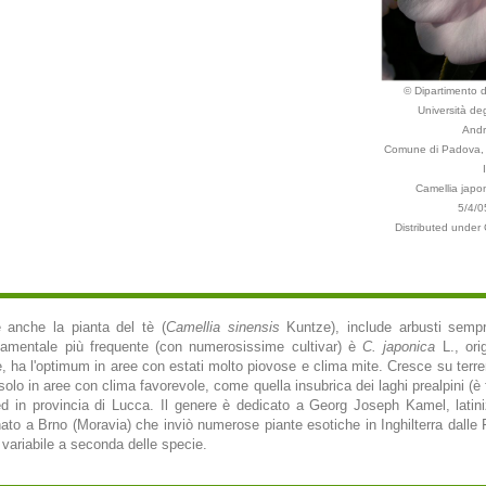
© Dipartimento d
Università deg
Andr
Comune di Padova, 
Camellia japon
5/4/0
Distributed under
e anche la pianta del tè (
Camellia sinensis
Kuntze), include arbusti semprev
ornamentale più frequente (con numerosissime cultivar) è
C. japonica
L., ori
 ha l'optimum in aree con estati molto piovose e clima mite. Cresce su terre
solo in aree con clima favorevole, come quella insubrica dei laghi prealpini (è 
ed in provincia di Lucca. Il genere è dedicato a Georg Joseph Kamel, latini
ato a Brno (Moravia) che inviò numerose piante esotiche in Inghilterra dalle F
: variabile a seconda delle specie.