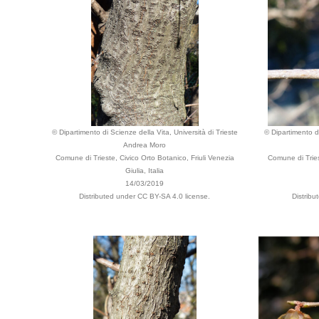
© Dipartimento di Scienze della Vita, Università di Trieste
© Dipartimento di
Andrea Moro
Comune di Trieste, Civico Orto Botanico, Friuli Venezia
Comune di Tries
Giulia, Italia
14/03/2019
Distributed under CC BY-SA 4.0 license.
Distribu