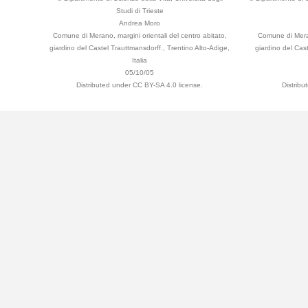
Studi di Trieste
Andrea Moro
Comune di Merano, margini orientali del centro abitato,
Comune di Meran
giardino del Castel Trauttmansdorff., Trentino Alto-Adige,
giardino del Cast
Italia
05/10/05
Distributed under CC BY-SA 4.0 license.
Distribu