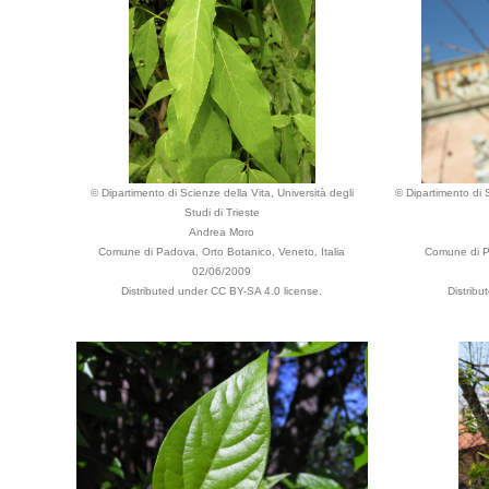
© Dipartimento di Scienze della Vita, Università degli
© Dipartimento di S
Studi di Trieste
Andrea Moro
Comune di Padova, Orto Botanico, Veneto, Italia
Comune di Pa
02/06/2009
Distributed under CC BY-SA 4.0 license.
Distribu