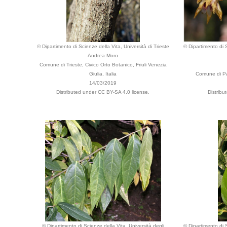
© Dipartimento di Scienze della Vita, Università di Trieste
© Dipartimento di S
Andrea Moro
Comune di Trieste, Civico Orto Botanico, Friuli Venezia
Giulia, Italia
Comune di Pad
14/03/2019
Distributed under CC BY-SA 4.0 license.
Distribu
© Dipartimento di Scienze della Vita, Università degli
© Dipartimento di S