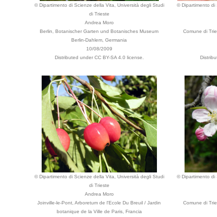
© Dipartimento di Scienze della Vita, Università degli Studi
© Dipartimento di 
di Trieste
Andrea Moro
Berlin, Botanischer Garten und Botanisches Museum
Comune di Tries
Berlin-Dahlem, Germania
10/08/2009
Distributed under CC BY-SA 4.0 license.
Distrib
© Dipartimento di Scienze della Vita, Università degli Studi
© Dipartimento di 
di Trieste
Andrea Moro
Joinville-le-Pont, Arboretum de l'Ecole Du Breuil / Jardin
Comune di Tries
botanique de la Ville de Paris, Francia