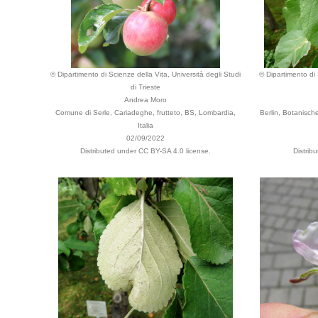
© Dipartimento di Scienze della Vita, Università degli Studi
© Dipartimento di 
di Trieste
Andrea Moro
Comune di Serle, Cariadeghe, frutteto, BS, Lombardia,
Berlin, Botanisc
Italia
02/09/2022
Distributed under CC BY-SA 4.0 license.
Distrib