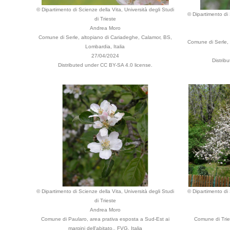
© Dipartimento di Scienze della Vita, Università degli Studi
© Dipartimento di 
di Trieste
Andrea Moro
Comune di Serle, altopiano di Cariadeghe, Calamor, BS,
Comune di Serle, 
Lombardia, Italia
27/04/2024
Distrib
Distributed under CC BY-SA 4.0 license.
© Dipartimento di Scienze della Vita, Università degli Studi
© Dipartimento di 
di Trieste
Andrea Moro
Comune di Paularo, area prativa esposta a Sud-Est ai
Comune di Tries
margini dell'abitato., FVG, Italia