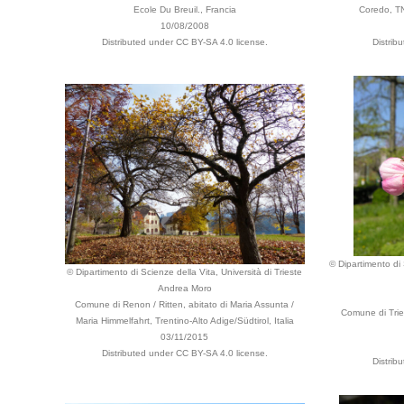
Ecole Du Breuil., Francia
Coredo, TN,
10/08/2008
Distributed under CC BY-SA 4.0 license.
Distrib
© Dipartimento di 
© Dipartimento di Scienze della Vita, Università di Trieste
Andrea Moro
Comune di Renon / Ritten, abitato di Maria Assunta /
Comune di Tries
Maria Himmelfahrt, Trentino-Alto Adige/Südtirol, Italia
03/11/2015
Distributed under CC BY-SA 4.0 license.
Distrib