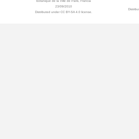
botanique de la Ville de Paris, Francia
23/09/2010
Distrib
Distributed under CC BY-SA 4.0 license.