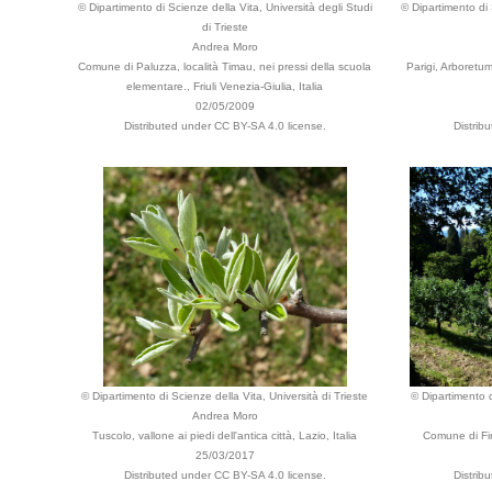
© Dipartimento di Scienze della Vita, Università degli Studi
© Dipartimento di 
di Trieste
Andrea Moro
Comune di Paluzza, località Timau, nei pressi della scuola
Parigi, Arboretum
elementare., Friuli Venezia-Giulia, Italia
02/05/2009
Distributed under CC BY-SA 4.0 license.
Distrib
© Dipartimento di Scienze della Vita, Università di Trieste
© Dipartimento d
Andrea Moro
Tuscolo, vallone ai piedi dell'antica città, Lazio, Italia
Comune di Fir
25/03/2017
Distributed under CC BY-SA 4.0 license.
Distrib