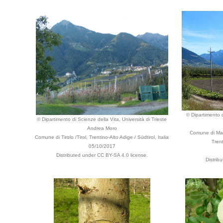
© Dipartimento d
© Dipartimento di Scienze della Vita, Università di Trieste
Andrea Moro
Comune di Mall
Comune di Tirolo /Tirol, Trentino-Alto Adige / Südtirol, Italia
Trent
05/10/2017
Distributed under CC BY-SA 4.0 license.
Distrib