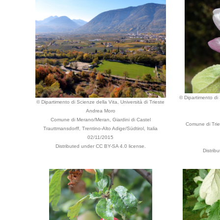
© Dipartimento di 
© Dipartimento di Scienze della Vita, Università di Trieste
Andrea Moro
Comune di Merano/Meran, Giardini di Castel
Comune di Tries
Trauttmansdorff, Trentino-Alto Adige/Südtirol, Italia
02/11/2015
Distributed under CC BY-SA 4.0 license.
Distrib