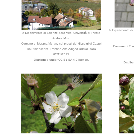
© Dipartimento di 
© Dipartimento di Scienze della Vita, Università di Trieste
Andrea Moro
Comune di Merano/Meran, nei pressi dei Giardini di Castel
Comune di Tries
Trauttmansdorff, Trentino-Alto Adige/Südtirol, Italia
02/11/2015
Distributed under CC BY-SA 4.0 license.
Distrib