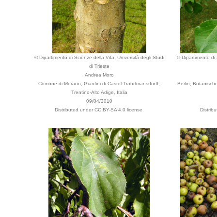
© Dipartimento di Scienze della Vita, Università degli Studi
© Dipartimento di 
di Trieste
Andrea Moro
Comune di Merano, Giardini di Castel Trauttmansdorff,
Berlin, Botanisc
Trentino-Alto Adige, Italia
09/04/2010
Distributed under CC BY-SA 4.0 license.
Distrib