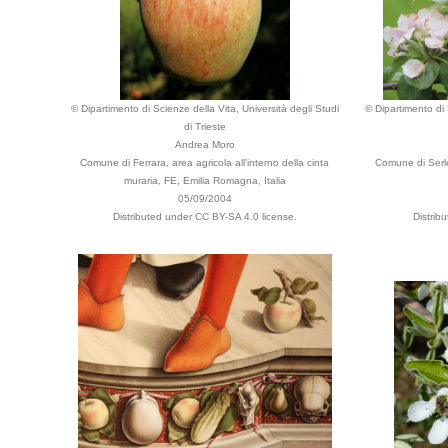
© Dipartimento di Scienze della Vita, Università degli Studi
© Dipartimento di 
di Trieste
Andrea Moro
Comune di Ferrara, area agricola all'interno della cinta
Comune di Serle
muraria, FE, Emilia Romagna, Italia
05/09/2004
Distributed under CC BY-SA 4.0 license.
Distrib