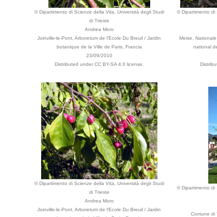
© Dipartimento di Scienze della Vita, Università degli Studi
© Dipartimento di 
di Trieste
Andrea Moro
Joinville-le-Pont, Arboretum de l'Ecole Du Breuil / Jardin
Meise, Nationale
botanique de la Ville de Paris, Francia
national d
23/09/2010
Distributed under CC BY-SA 4.0 license.
Distrib
© Dipartimento di Scienze della Vita, Università degli Studi
© Dipartimento di 
di Trieste
Andrea Moro
Joinville-le-Pont, Arboretum de l'Ecole Du Breuil / Jardin
Comune di T