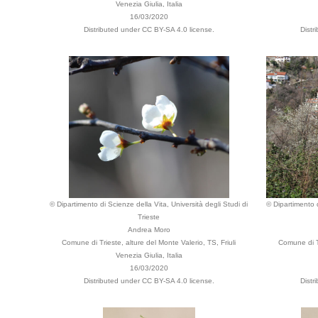
Venezia Giulia, Italia
16/03/2020
Distributed under CC BY-SA 4.0 license.
Distr
© Dipartimento di Scienze della Vita, Università degli Studi di
© Dipartimento d
Trieste
Andrea Moro
Comune di Trieste, alture del Monte Valerio, TS, Friuli
Comune di Tr
Venezia Giulia, Italia
16/03/2020
Distributed under CC BY-SA 4.0 license.
Distr