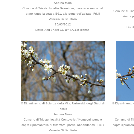
Andrea Moro
Comune di Trieste, località Basovizza, muretto a secco nel
Comune di Tries
prato lungo la strada E61, alle porte dell'abitato, Friuli
strada p
Venezia Giulia, Italia
25/03/2012
Distr
Distributed under CC BY-SA 4.0 license.
© Dipartimento di Scienze della Vita, Università degli Studi di
© Dipartimento d
Trieste
Andrea Moro
Comune di Trieste, località Contovello / Kontovel, pendio
Comune di Tri
sopra il promontorio di Miramare, pastini abbandonati , Friuli
sopra il promon
Venezia Giulia, Italia