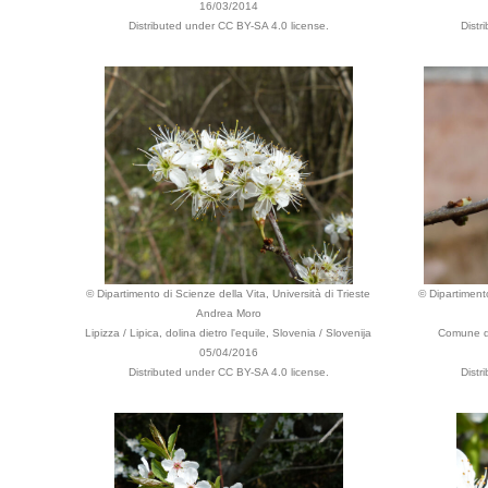
16/03/2014
Distributed under CC BY-SA 4.0 license.
Distr
© Dipartimento di Scienze della Vita, Università di Trieste
© Dipartimento
Andrea Moro
Lipizza / Lipica, dolina dietro l'equile, Slovenia / Slovenija
Comune di
05/04/2016
Distributed under CC BY-SA 4.0 license.
Distr