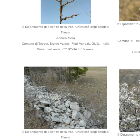
© Dipartimento d
© Dipartimento di Scienze della Vita, Università degli Studi di
Trieste
Andrea Moro
Comune di Triest
Comune di Trieste, Monte Valerio, Friuli-Venezia Giulia , Italia
Distributed under CC BY-SA 4.0 license.
Distr
© Dipartimento di Scienze della Vita, Università degli Studi di
© Dipartimento d
Trieste