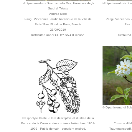
© Dipartimento di Scienze della Vita, Università degli
© Dipartimento di Scie
Studi di Trieste
Andrea Moro
Parigi, Vincennes, Jardin botanique de la Ville de
Parigi, Vincennes, 
Paris/ Parc Floral de Paris, Francia
Parc 
23/09/2010
Distributed under CC BY-SA 4.0 license.
Distributed
© Dipartimento di Scie
© Hippolyte Coste - Flore descriptive et illustrée de la
France, de la Corse et des contrées limitrophes, 1901-
Comune di Me
1906 - Public domain - copyright expired.
Trauttmansdorff, 