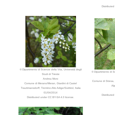
Distributed
© Dipartimento di Scienze della Vita, Università degli
© Dipartimento di Sc
Studi di Trieste
Andrea Moro
Comune di Stresa,
Comune di Merano/Meran, Giardini di Castel
Alp
Trauttmansdorff, Trentino-Alto Adige/Südtirol, Italia
01/04/2014
Distributed
Distributed under CC BY-SA 4.0 license.