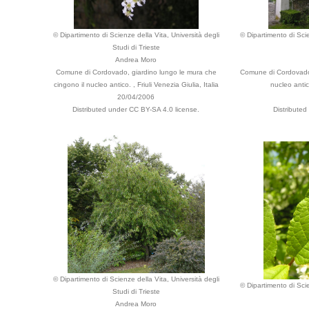
© Dipartimento di Scienze della Vita, Università degli
© Dipartimento di Scie
Studi di Trieste
Andrea Moro
Comune di Cordovado, giardino lungo le mura che
Comune di Cordovado,
cingono il nucleo antico. , Friuli Venezia Giulia, Italia
nucleo antico
20/04/2006
Distributed under CC BY-SA 4.0 license.
Distributed
© Dipartimento di Scienze della Vita, Università degli
© Dipartimento di Scie
Studi di Trieste
Andrea Moro