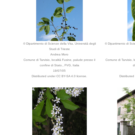
© Dipartimento di Scienze della Vita, Università degli
© Dipartimento di Scie
Studi di Trieste
Andrea Moro
Comune di Tarvisio, località Fusine, palude presso il
Comune di Tarvisio, l
confine di Stato., FVG, Italia
d
19/07/05
Distributed under CC BY-SA 4.0 license.
Distributed