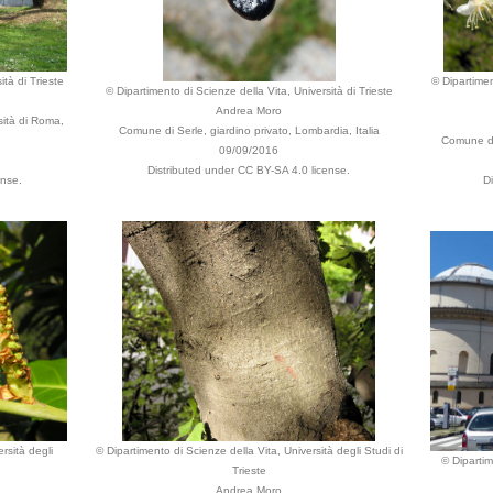
ità di Trieste
© Dipartimen
© Dipartimento di Scienze della Vita, Università di Trieste
Andrea Moro
ità di Roma,
Comune di Serle, giardino privato, Lombardia, Italia
Comune di 
09/09/2016
Distributed under CC BY-SA 4.0 license.
ense.
D
rsità degli
© Dipartimento di Scienze della Vita, Università degli Studi di
© Dipartim
Trieste
Andrea Moro