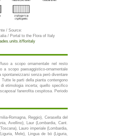
nte / Source:
alia / Portal to the Flora of Italy
ades.units.it/floritaly
diffuso a scopo ornamentale nel resto
to a scopo paesaggistico-ornamentale
 a spontaneizzarsi senza però diventare
. Tutte le parti della pianta contengono
di etimologia incerta; quello specifico
ta scaposa/ fanerofita cespitosa. Periodo
Emilia-Romagna, Reggio), Cerasella del
ia, Avellino), Laur (Lombardia, Cant.
(Toscana), Lauro imperiale (Lombardia,
Liguria, Mele), Lingua de bò (Liguria,