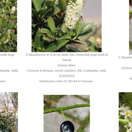
rsità degli
© Dipartimento di Scienze della Vita, Università degli Studi di
© Dipartim
Trieste
Andrea Moro
Comune 
bardia, Italia
Comune di Brescia, centro cittadino, BS, Lombardia, Italia
11/04/2023
D
ense.
Distributed under CC BY-SA 4.0 license.