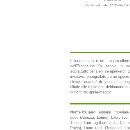
Andrea Moro
Distributed under CC BY-SA 4.0 l
Il lauroceraso è un arbusto-alber
dell'Europa nel XVI secolo. In I
soprattutto per siepi sempreverdi, 
invasivo; è segnalato come specie av
elevate quantità di glicosidi ciano
allude alle foglie che richiamano que
di fioritura: aprile-maggio.
Nome italiano:
Addauru imperiale 
duca (Abruzzi, Larino), Laoro (Lom
Ticino), Laur reg (Lombardia, Como
Pavia), Lauro regio (Toscana), Lau