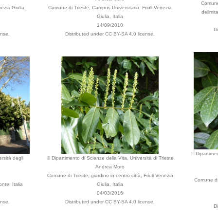
Comune 
ezia Giulia,
Comune di Trieste, Campus Universitario, Friuli-Venezia
delimit
Giulia, Italia
14/09/2010
D
ense.
Distributed under CC BY-SA 4.0 license.
© Dipartimen
rsità degli
© Dipartimento di Scienze della Vita, Università di Trieste
Andrea Moro
Comune di Trieste, giardino in centro città, Friuli Venezia
Comune di
nte, Italia
Giulia, Italia
04/03/2016
ense.
Distributed under CC BY-SA 4.0 license.
D