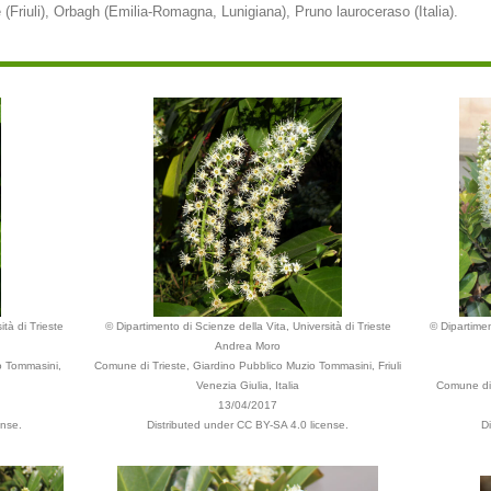
 (Friuli), Orbagh (Emilia-Romagna, Lunigiana), Pruno lauroceraso (Italia).
ità di Trieste
© Dipartimento di Scienze della Vita, Università di Trieste
© Dipartimen
Andrea Moro
o Tommasini,
Comune di Trieste, Giardino Pubblico Muzio Tommasini, Friuli
Venezia Giulia, Italia
Comune di 
13/04/2017
ense.
Distributed under CC BY-SA 4.0 license.
D