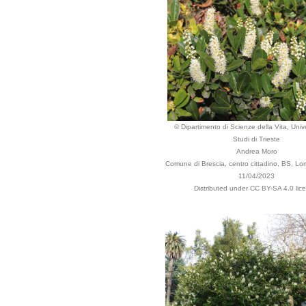
© Dipartimento di Scienze della Vita, Unive
Studi di Trieste
Andrea Moro
Comune di Brescia, centro cittadino, BS, Lom
11/04/2023
Distributed under CC BY-SA 4.0 lic