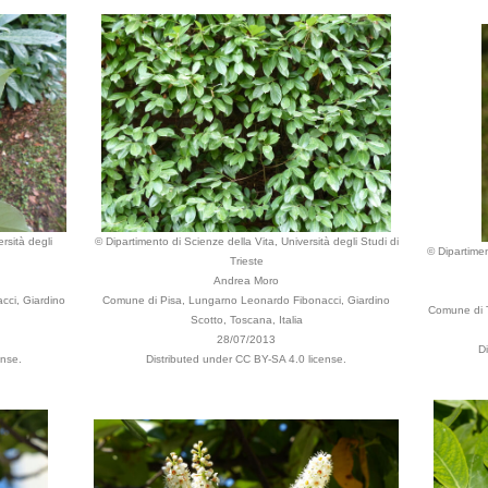
rsità degli
© Dipartimento di Scienze della Vita, Università degli Studi di
© Dipartimen
Trieste
Andrea Moro
ci, Giardino
Comune di Pisa, Lungarno Leonardo Fibonacci, Giardino
Comune di Tr
Scotto, Toscana, Italia
28/07/2013
D
ense.
Distributed under CC BY-SA 4.0 license.