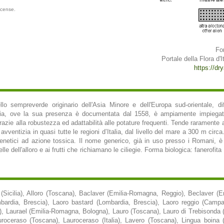
icense.
Fo
Portale della Flora d'It
https://dry
ello sempreverde originario dell'Asia Minore e dell'Europa sud-orientale, 
talia, ove la sua presenza è documentata dal 1558, è ampiamente impiega
grazie alla robustezza ed adattabilità alle potature frequenti. Tende raramente
ventizia in quasi tutte le regioni d’Italia, dal livello del mare a 300 m circa
genetici ad azione tossica. Il nome generico, già in uso presso i Romani, è 
lle dell'alloro e ai frutti che richiamano le ciliegie. Forma biologica: fanerofi
(Sicilia), Alloro (Toscana), Baclaver (Emilia-Romagna, Reggio), Beclaver (
bardia, Brescia), Laoro bastard (Lombardia, Brescia), Laoro reggio (Campan
), Laurael (Emilia-Romagna, Bologna), Lauro (Toscana), Lauro di Trebisonda 
roceraso (Toscana), Lauroceraso (Italia), Lavero (Toscana), Lingua boina (