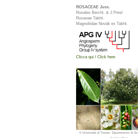
ROSACEAE Juss.
Rosales Bercht. & J.Presl
Rosanae Takht.
Magnoliidae Novák ex Takht.
Clicca qui / Click here
© Università di Trieste, Dipartimento di Sc