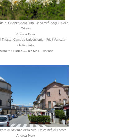
to di Scienze della Vita, Università degli Studi di
Trieste
Andrea Moro
Trieste, Campus Universitario., Friuli Venezia-
Giulia, Italia
istributed under CC BY-SA 4.0 license.
ento di Scienze della Vita, Università di Trieste
Andrea Moro