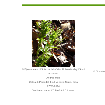
© Dipartimento di Scienze della Vita, Università degli Studi
© Dipartime
di Trieste
Andrea Moro
Dolina di Percedol, Friuli Venezia Giulia, Italia
07/03/2014
Distributed under CC BY-SA 4.0 license.