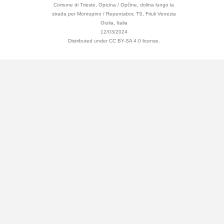
Comune di Trieste, Opicina / Opčine, dolina lungo la
strada per Monrupino / Repentabor, TS, Friuli Venezia
Giulia, Italia
12/03/2024
Distributed under CC BY-SA 4.0 license.