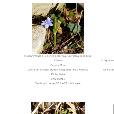
© Dipartimento di Scienze della Vita, Università degli Studi
di Trieste
© Dipartime
Andrea Moro
Dolina di Percedol, pendio soleggiato, Friuli Venezia
Dolina di
Giulia, Italia
07/03/2014
Distributed under CC BY-SA 4.0 license.