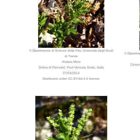
© Dipartimento di Scienze della Vita, Università degli Studi
© Dipartime
di Trieste
Andrea Moro
Comune
Dolina di Percedol, Friuli Venezia Giulia, Italia
07/03/2014
Distributed under CC BY-SA 4.0 license.