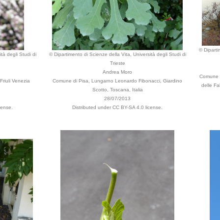
© Diparti
tà degli Studi di
© Dipartimento di Scienze della Vita, Università degli Studi di
Trieste
Andrea Moro
Comune di
Friuli Venezia
Comune di Pisa, Lungarno Leonardo Fibonacci, Giardino
delle Fal
Scotto, Toscana, Italia
28/07/2013
cense.
Distributed under CC BY-SA 4.0 license.