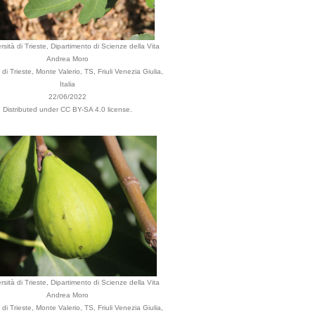
rsità di Trieste, Dipartimento di Scienze della Vita
Andrea Moro
i Trieste, Monte Valerio, TS, Friuli Venezia Giulia,
Italia
22/06/2022
Distributed under CC BY-SA 4.0 license.
rsità di Trieste, Dipartimento di Scienze della Vita
Andrea Moro
i Trieste, Monte Valerio, TS, Friuli Venezia Giulia,