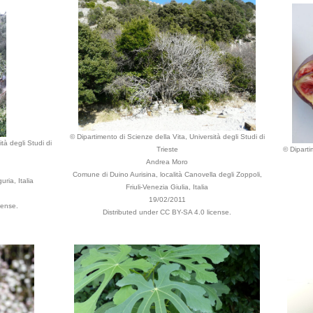
© Dipartimento di Scienze della Vita, Università degli Studi di
tà degli Studi di
Trieste
© Diparti
Andrea Moro
Comune di Duino Aurisina, località Canovella degli Zoppoli,
ria, Italia
Friuli-Venezia Giulia, Italia
19/02/2011
cense.
Distributed under CC BY-SA 4.0 license.