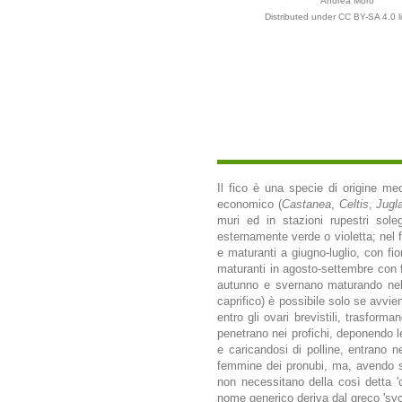
Andrea Moro
Distributed under CC BY-SA 4.0 l
Il fico è una specie di origine me
economico (
Castanea
,
Celtis
,
Jugl
muri ed in stazioni rupestri soleg
esternamente verde o violetta; nel f
e maturanti a giugno-luglio, con fior
maturanti in agosto-settembre con fio
autunno e svernano maturando nella
caprifico) è possibile solo se avvie
entro gli ovari brevistili, trasform
penetrano nei profichi, deponendo le
e caricandosi di polline, entrano n
femmine dei pronubi, ma, avendo so
non necessitano della così detta 'c
nome generico deriva dal greco 'syco