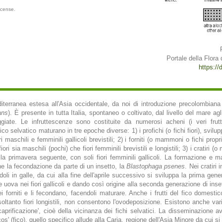
icense.
Portale della Flora d
https://d
diterranea estesa all'Asia occidentale, da noi di introduzione precolombian
ans
). È presente in tutta Italia, spontaneo o coltivato, dal livello del mare
giate. Le infruttescenze sono costituite da numerosi acheni (i veri frutti
ico selvatico maturano in tre epoche diverse: 1) i profichi (o fichi fiori), svi
i maschili e femminili gallicoli brevistili; 2) i forniti (o mammoni o fichi propr
ri sia maschili (pochi) che fiori femminili brevistili e longistili; 3) i cratiri 
 primavera seguente, con soli fiori femminili gallicoli. La formazione e mat
ne la fecondazione da parte di un insetto, la
Blastophaga psenes
. Nei cratir
andoli in galle, da cui alla fine dell'aprile successivo si sviluppa la prima 
 uova nei fiori gallicoli e dando così origine alla seconda generazione di inse
ei forniti e li fecondano, facendoli maturare. Anche i frutti del fico domest
ltanto fiori longistili, non consentono l'ovodeposizione. Esistono anche var
aprificazione', cioè della vicinanza dei fichi selvatici. La disseminazione av
s' (fico), quello specifico allude alla Caria, regione dell'Asia Minore da cui s