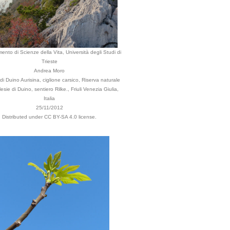
mento di Scienze della Vita, Università degli Studi di
Trieste
Andrea Moro
 Duino Aurisina, ciglione carsico, Riserva naturale
esie di Duino, sentiero Rilke., Friuli Venezia Giulia,
Italia
25/11/2012
Distributed under CC BY-SA 4.0 license.