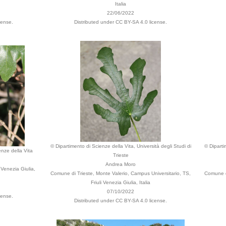
Italia
22/06/2022
cense.
Distributed under CC BY-SA 4.0 license.
© Dipartimento di Scienze della Vita, Università degli Studi di
© Diparti
enze della Vita
Trieste
Andrea Moro
 Venezia Giulia,
Comune di Trieste, Monte Valerio, Campus Universitario, TS,
Comune di
Friuli Venezia Giulia, Italia
07/10/2022
cense.
Distributed under CC BY-SA 4.0 license.