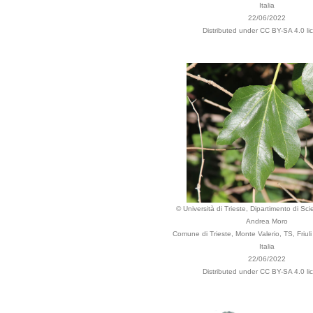
Italia
22/06/2022
Distributed under CC BY-SA 4.0 li
© Università di Trieste, Dipartimento di Sci
Andrea Moro
Comune di Trieste, Monte Valerio, TS, Friuli
Italia
22/06/2022
Distributed under CC BY-SA 4.0 li