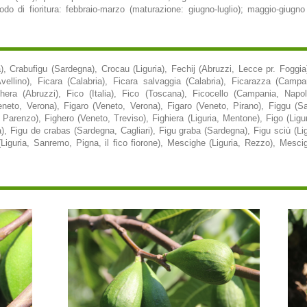
odo di fioritura: febbraio-marzo (maturazione: giugno-luglio); maggio-giugno
), Crabufigu (Sardegna), Crocau (Liguria), Fechij (Abruzzi, Lecce pr. Foggia
vellino), Ficara (Calabria), Ficara salvaggia (Calabria), Ficarazza (Campa
era (Abruzzi), Fico (Italia), Fico (Toscana), Ficocello (Campania, Napoli)
(Veneto, Verona), Figaro (Veneto, Verona), Figaro (Veneto, Pirano), Figgu (
 Parenzo), Fighero (Veneto, Treviso), Fighiera (Liguria, Mentone), Figo (Lig
 Figu de crabas (Sardegna, Cagliari), Figu graba (Sardegna), Figu sciù (Liguria
Liguria, Sanremo, Pigna, il fico fiorone), Mescighe (Liguria, Rezzo), Mesci