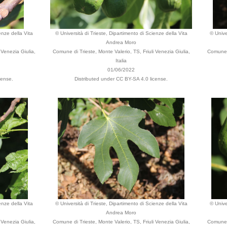
enze della Vita
© Università di Trieste, Dipartimento di Scienze della Vita
© Unive
Andrea Moro
 Venezia Giulia,
Comune di Trieste, Monte Valerio, TS, Friuli Venezia Giulia,
Comune d
Italia
01/06/2022
cense.
Distributed under CC BY-SA 4.0 license.
enze della Vita
© Università di Trieste, Dipartimento di Scienze della Vita
© Unive
Andrea Moro
 Venezia Giulia,
Comune di Trieste, Monte Valerio, TS, Friuli Venezia Giulia,
Comune d