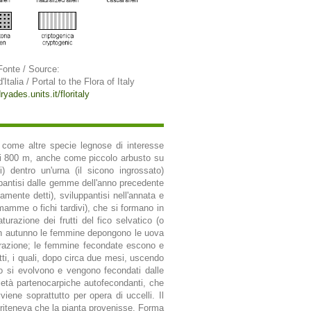
Fonte / Source:
'Italia / Portal to the Flora of Italy
ryades.units.it/floritaly
a come altre specie legnose di interesse
 agli 800 m, anche come piccolo arbusto su
) dentro un'urna (il sicono ingrossato)
luppantisi dalle gemme dell'anno precedente
iamente detti), sviluppantisi nell'annata e
(o mamme o fichi tardivi), che si formano in
urazione dei frutti del fico selvatico (o
i in autunno le femmine depongono le uova
generazione; le femmine fecondate escono e
tti, i quali, dopo circa due mesi, uscendo
ico si evolvono e vengono fecondati dalle
ietà partenocarpiche autofecondanti, che
viene soprattutto per opera di uccelli. Il
i riteneva che la pianta provenisse. Forma