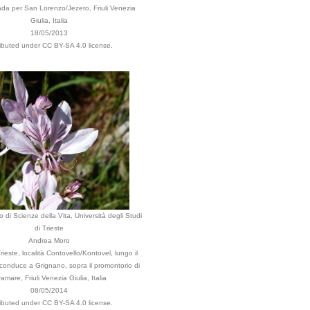
rada per San Lorenzo/Jezero, Friuli Venezia
Giulia, Italia
18/05/2013
ributed under CC BY-SA 4.0 license.
 di Scienze della Vita, Università degli Studi
di Trieste
Andrea Moro
ieste, località Contovello/Kontovel, lungo il
 conduce a Grignano, sopra il promontorio di
ramare, Friuli Venezia Giulia, Italia
08/05/2014
ributed under CC BY-SA 4.0 license.