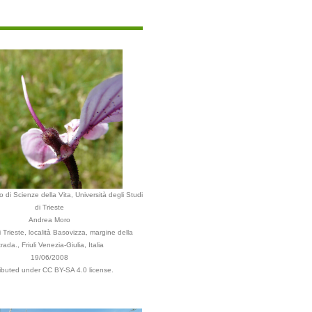
 di Scienze della Vita, Università degli Studi
di Trieste
Andrea Moro
Trieste, località Basovizza, margine della
trada., Friuli Venezia-Giulia, Italia
19/06/2008
ributed under CC BY-SA 4.0 license.