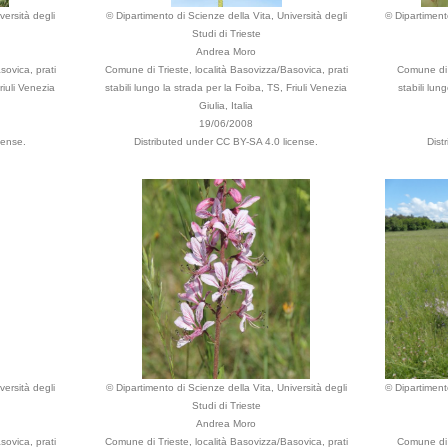
versità degli
© Dipartimento di Scienze della Vita, Università degli
© Dipartimento
Studi di Trieste
Andrea Moro
sovica, prati
Comune di Trieste, località Basovizza/Basovica, prati
Comune di T
riuli Venezia
stabili lungo la strada per la Foiba, TS, Friuli Venezia
stabili lun
Giulia, Italia
19/06/2008
cense.
Distributed under CC BY-SA 4.0 license.
Dist
versità degli
© Dipartimento di Scienze della Vita, Università degli
© Dipartimento
Studi di Trieste
Andrea Moro
sovica, prati
Comune di Trieste, località Basovizza/Basovica, prati
Comune di T