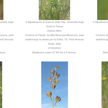
versità degli
© Dipartimento di Scienze della Vita, Università degli
© Dipartimento
Studi di Trieste
Andrea Moro
sovica, prati
Comune di Trieste, località Basovizza/Basovica, prati
Comune di T
riuli Venezia
stabili lungo la strada per la Foiba, TS, Friuli Venezia
stabili lun
Giulia, Italia
27/05/2023
cense.
Distributed under CC BY-SA 4.0 license.
Dist