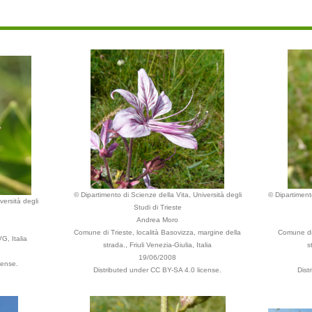
© Dipartimento di Scienze della Vita, Università degli
© Dipartimento
versità degli
Studi di Trieste
Andrea Moro
Comune di Trieste, località Basovizza, margine della
Comune di 
G, Italia
strada., Friuli Venezia-Giulia, Italia
s
19/06/2008
cense.
Distributed under CC BY-SA 4.0 license.
Dist