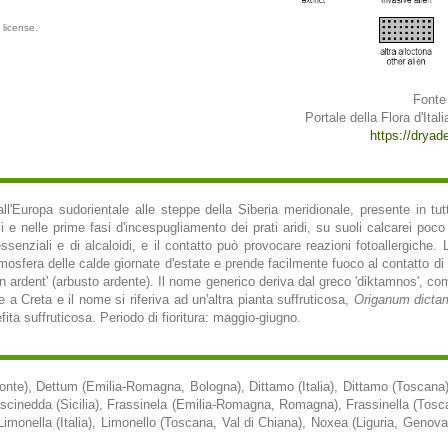
license.
Fonte
Portale della Flora d'Itali
https://dryades
l'Europa sudorientale alle steppe della Siberia meridionale, presente in tutte
li e nelle prime fasi d'incespugliamento dei prati aridi, su suoli calcarei poc
essenziali e di alcaloidi, e il contatto può provocare reazioni fotoallergiche. 
mosfera delle calde giornate d'estate e prende facilmente fuoco al contatto di 
on ardent' (arbusto ardente). Il nome generico deriva dal greco 'diktamnos', co
e a Creta e il nome si riferiva ad un'altra pianta suffruticosa,
Origanum dicta
ta suffruticosa. Periodo di fioritura: maggio-giugno.
onte), Dettum (Emilia-Romagna, Bologna), Dittamo (Italia), Dittamo (Toscana)
ascinedda (Sicilia), Frassinela (Emilia-Romagna, Romagna), Frassinella (Toscan
imonella (Italia), Limonello (Toscana, Val di Chiana), Noxea (Liguria, Genov