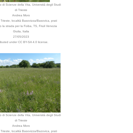
 di Scienze della Vita, Università degli Studi
di Trieste
Andrea Moro
rieste, località Basovizza/Basovica, prati
go la strada per la Foiba, TS, Friuli Venezia
Giulia, Italia
27/05/2023
ributed under CC BY-SA 4.0 license.
 di Scienze della Vita, Università degli Studi
di Trieste
Andrea Moro
rieste, località Basovizza/Bazovica, prati