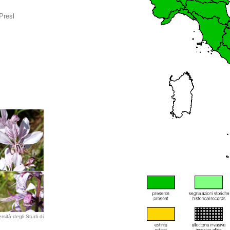
Presl
rsità degli Studi di