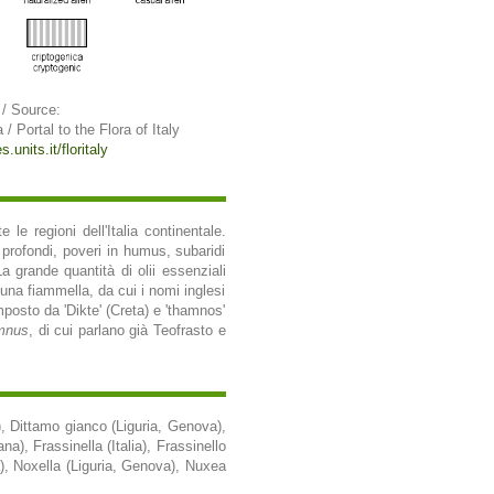
 / Source:
a / Portal to the Flora of Italy
.units.it/floritaly
 le regioni dell'Italia continentale.
o profondi, poveri in humus, subaridi
La grande quantità di olii essenziali
una fiammella, da cui i nomi inglesi
mposto da 'Dikte' (Creta) e 'thamnos'
mnus
, di cui parlano già Teofrasto e
, Dittamo gianco (Liguria, Genova),
a), Frassinella (Italia), Frassinello
a), Noxella (Liguria, Genova), Nuxea