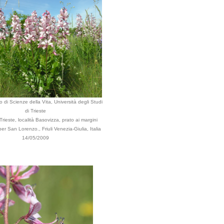
 di Scienze della Vita, Università degli Studi
di Trieste
rieste, località Basovizza, prato ai margini
per San Lorenzo., Friuli Venezia-Giulia, Italia
14/05/2009