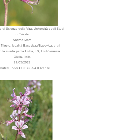
 di Scienze della Vita, Università degli Studi
di Trieste
Andrea Moro
rieste, località Basovizza/Basovica, prati
go la strada per la Foiba, TS, Friuli Venezia
Giulia, Italia
27/05/2023
ributed under CC BY-SA 4.0 license.