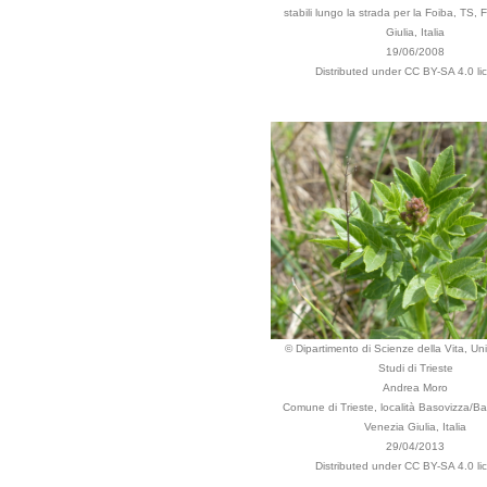
stabili lungo la strada per la Foiba, TS, F
Giulia, Italia
19/06/2008
Distributed under CC BY-SA 4.0 li
© Dipartimento di Scienze della Vita, Uni
Studi di Trieste
Andrea Moro
Comune di Trieste, località Basovizza/Baz
Venezia Giulia, Italia
29/04/2013
Distributed under CC BY-SA 4.0 li