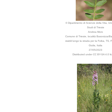
© Dipartimento di Scienze della Vita, Uni
Studi di Trieste
Andrea Moro
Comune di Trieste, località Basovizza/Ba
stabili lungo la strada per la Foiba, TS, F
Giulia, Italia
27/05/2023
Distributed under CC BY-SA 4.0 li