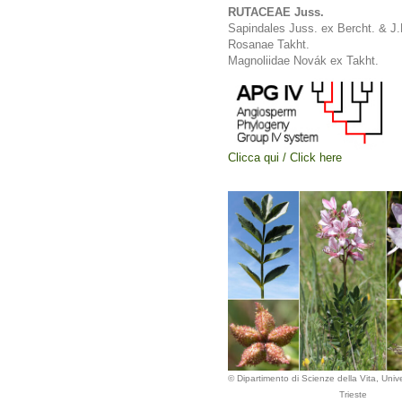
RUTACEAE Juss.
Sapindales Juss. ex Bercht. & J.
Rosanae Takht.
Magnoliidae Novák ex Takht.
Clicca qui / Click here
© Dipartimento di Scienze della Vita, Unive
Trieste