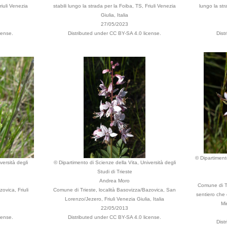
riuli Venezia
stabili lungo la strada per la Foiba, TS, Friuli Venezia
lungo la st
Giulia, Italia
27/05/2023
cense.
Distributed under CC BY-SA 4.0 license.
Dist
© Dipartimento
versità degli
© Dipartimento di Scienze della Vita, Università degli
Studi di Trieste
Andrea Moro
Comune di Tr
ovica, Friuli
Comune di Trieste, località Basovizza/Bazovica, San
sentiero che
Lorenzo/Jezero, Friuli Venezia Giulia, Italia
Mi
22/05/2013
cense.
Distributed under CC BY-SA 4.0 license.
Dist