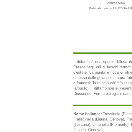
Andrea Moro
Distributed under CC BY-SA 4.0 
Il dittamo è una specie diffusa dal
Cresce negli orli di boschi termofi
d'estate. La pianta è ricca di oli 
emessa dalle ghiandole satura l'at
e francesi: 'burning bush' e 'buiss
(arbusto); il dittamo non è present
Dioscoride. Forma biologica: camefi
Nome italiano:
*Frassinela (Piem
Frailscinella (Liguria, Genova), Fr
(Toscana), Limonella (Piemonte), L
(Liguria, Genova).