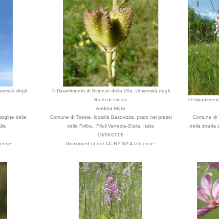
versità degli
© Dipartimento di Scienze della Vita, Università degli
Studi di Trieste
© Dipartimento
Andrea Moro
argine della
Comune di Trieste, località Basovizza, prato nei pressi
Comune di T
lia
della Foiba., Friuli Venezia-Giulia, Italia
della strada 
19/06/2008
cense.
Distributed under CC BY-SA 4.0 license.