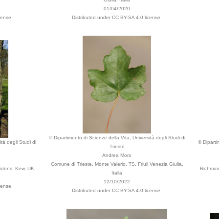
01/04/2020
cense.
Distributed under CC BY-SA 4.0 license.
© Dipartimento di Scienze della Vita, Università degli Studi di
tà degli Studi di
© Diparti
Trieste
Andrea Moro
Comune di Trieste, Monte Valerio, TS, Friuli Venezia Giulia,
rdens, Kew, UK
Richmon
Italia
12/10/2022
cense.
Distributed under CC BY-SA 4.0 license.