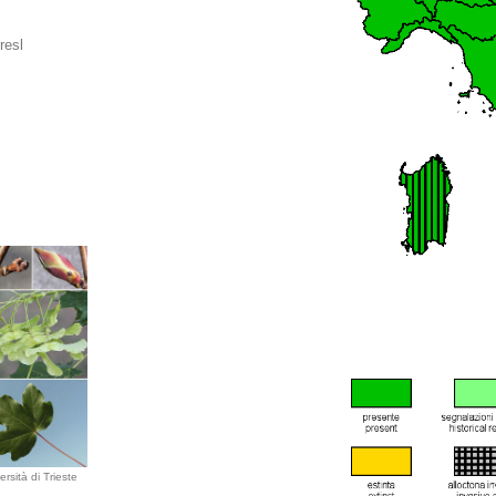
resl
rsità di Trieste