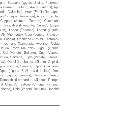
egna, Sassari), Aggeru (Sicilia, Palermo),
 (Veneto, Belluno), Aierno (antichi), Ajar
dia, Valtellina), Aser (Emilia-Romagna,
lia-Romagna, Romagna), Azzaru (Sicilia,
, Coppolo (Abruzzi, Teramo), Cucchiano
), Insalabre (Piemonte, Cuneo), Loppio
eti), Loppo (Toscana), Loppu (Liguria,
, Obi (Piemonte), Obia (Veneto, Treviso),
ta, Foggia), Occhiano (Abruzzi, Teramo),
o), Ochiano (Campania, Avellino), Oebiu
guria, Porto Maurizio), Oggiu (Liguria,
, Ool (Veneto, Belluno), Opel (Veneto,
uria, Sarzana), Opio (Veneto, Verona),
va), Oppel (Lombardia, Milano), Oppi da
Oppio (Liguria, Genova), Oppio (Toscana),
pu (Liguria, S.Vittoria di Libiola), Orno
oppo (Liguria, Genova), Pontezo (Veneto,
 Rompich (Lombardia, Milano), Rompor
di Chiana), Testone (Umbria, Perugia),
Bologna), Ubio (Veneto, Belluno), Uocchia