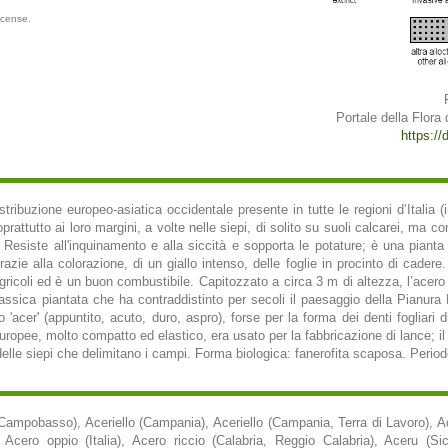
icense.
Portale della Flora d
https://d
tribuzione europeo-asiatica occidentale presente in tutte le regioni d’Italia
oprattutto ai loro margini, a volte nelle siepi, di solito su suoli calcarei, ma c
 Resiste all'inquinamento e alla siccità e sopporta le potature; è una pianta
razie alla colorazione, di un giallo intenso, delle foglie in procinto di cade
 agricoli ed è un buon combustibile. Capitozzato a circa 3 m di altezza, l’ace
lassica piantata che ha contraddistinto per secoli il paesaggio della Pianur
 'acer' (appuntito, acuto, duro, aspro), forse per la forma dei denti fogliari 
uropee, molto compatto ed elastico, era usato per la fabbricazione di lance; il 
elle siepi che delimitano i campi. Forma biologica: fanerofita scaposa. Periodo 
 Campobasso), Aceriello (Campania), Aceriello (Campania, Terra di Lavoro), A
cero oppio (Italia), Acero riccio (Calabria, Reggio Calabria), Aceru (Sici