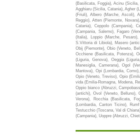
(Basilicata, Foggia), Acinu (Sicilia
Agghiaru (Sicilia, Catania), Agher (
(Friuli), Albero (Marche, Ascoli),
Reggio), Atten (Piemonte, Novara),
Catania), Ceppolo (Campania), Ce
(Campania, Salerno), Fagaro (Ven
(Italia), Loppio (Marche, Pesaro)
S.Vittoria di Libiola), Masero (an
Obij (Piemonte), Obio (Veneto, Bel
Occhiene (Basilicata, Potenza), O
(Liguria, Genova), Oeggia (Liguri
Manesiglia, Camerana), Ogol (Ven
Mantova), Opi (Lombardia, Como), 
Opio (Veneto, Treviso), Opio (Emil
vida (Emilia-Romagna, Modena, Regg
Oppio bianco (Abruzzi, Campobasso),
(antichi), Ovol (Veneto, Belluno),
Verona), Rocchia (Basilicata, F
(Lombardia, Canton Ticino), Rumf
Testucchio (Toscana, Val di Chiana)
(Campania), Uoppre (Abruzzi, Chieti)