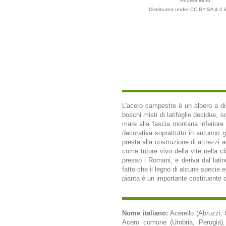
Andrea Moro
Distributed under CC BY-SA 4.0 l
L'acero campestre è un albero a dis
boschi misti di latifoglie decidue, s
mare alla fascia montana inferiore.
decorativa soprattutto in autunno g
presta alla costruzione di attrezzi
come tutore vivo della vite nella c
presso i Romani, e deriva dal latino
fatto che il legno di alcune specie e
pianta è un importante costituente d
Nome italiano:
Acerello (Abruzzi,
Acero comune (Umbria, Perugia), A