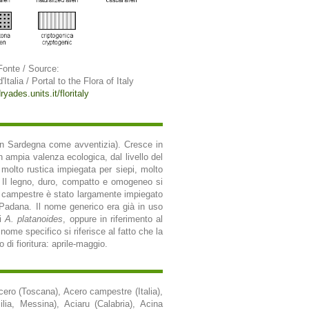
Fonte / Source:
'Italia / Portal to the Flora of Italy
ryades.units.it/floritaly
 (in Sardegna come avventizia). Cresce in
on ampia valenza ecologica, dal livello del
 molto rustica impiegata per siepi, molto
re. Il legno, duro, compatto e omogeneo si
ro campestre è stato largamente impiegato
a Padana. Il nome generico era già in uso
di
A. platanoides
, oppure in riferimento al
nome specifico si riferisce al fatto che la
di fioritura: aprile-maggio.
cero (Toscana), Acero campestre (Italia),
lia, Messina), Aciaru (Calabria), Acina