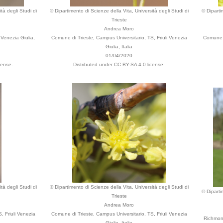
tà degli Studi di
© Dipartimento di Scienze della Vita, Università degli Studi di
© Diparti
Trieste
Andrea Moro
 Venezia Giulia,
Comune di Trieste, Campus Universitario, TS, Friuli Venezia
Comune d
Giulia, Italia
01/04/2020
cense.
Distributed under CC BY-SA 4.0 license.
tà degli Studi di
© Dipartimento di Scienze della Vita, Università degli Studi di
© Diparti
Trieste
Andrea Moro
, Friuli Venezia
Comune di Trieste, Campus Universitario, TS, Friuli Venezia
Richmon
Giulia, Italia