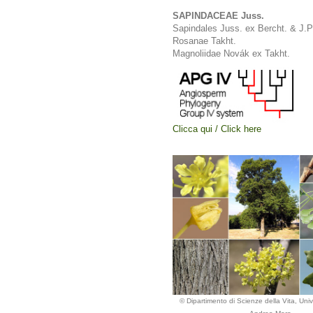
SAPINDACEAE Juss.
Sapindales Juss. ex Bercht. & J.P
Rosanae Takht.
Magnoliidae Novák ex Takht.
Clicca qui / Click here
© Dipartimento di Scienze della Vita, Unive