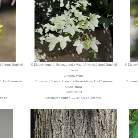
tà degli Studi di
© Dipartimento di Scienze della Vita, Università degli Studi di
© Diparti
Trieste
Andrea Moro
, Friuli Venezia
Comune di Trieste, Campus Universitario, Friuli Venezia
Comune d
Giulia, Italia
14/06/2013
cense.
Distributed under CC BY-SA 4.0 license.