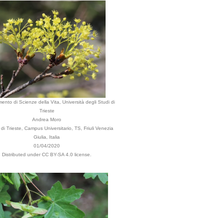
mento di Scienze della Vita, Università degli Studi di
Trieste
Andrea Moro
i Trieste, Campus Universitario, TS, Friuli Venezia
Giulia, Italia
01/04/2020
Distributed under CC BY-SA 4.0 license.