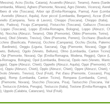
, Messina), Aciru (Sicilia, Catania), Acuerello (Abruzzi, Teramo), Aeera (Sard
Lombardia, Milano), Aghero (Piemonte, Novara), Agro (Veneto, Vicenza), Aierela
 Albero di vite (Toscana), Arbor opi (Emilia-Romagna, Parma), Aser (Lombar
 Averiello (Abruzzi, Aquila), Azer piccol (Lombardia, Bergamo), Azzar (Emi
riello (Campania, Terra di Lavoro), Chioppo (Toscana), Chioppo (Italia)
eto, Padova), Ficaja (Campania), Fistucchio (Toscana), Gallazzo (Toscana
, Loppio (Toscana), Loppo (Emilia-Romagna, Bologna), Loppo (Abruzzi, Chi
tichi), Nocchia (Abruzzi, Teramo), Obbi (Piemonte), Obbio (Piemonte, Torino)
luno), Obol (Veneto, Treviso), Obre (Piemonte, Perrero), Occhiano (Basilica
cchino (Basilicata, Potenza), Occhino (Campania), Occhiu (Sicilia, Palerm
a, Bardineto), Oeggiu (Liguria, Sarzana), Ogg (Piemonte, Novara), Ogge (Li
eto, Belluno), Ogolo (Veneto, Belluno), Olmo (Lombardia, Canton Ticino)
Opi (Piemonte, Novara), Opi (Emilia-Romagna, Modena, Reggio), Opice (Lig
ia-Romagna, Bologna), Opol (Lombardia, Brescia), Opolo nero (Veneto, Manto
io), Oppie (Abruzzi, Chieti), Oppiello (Abruzzi, Aquila), Oppii (Piemonte), 
 Oppiu (Abruzzi, Chieti), Opplo (Abruzzi, Chieti), Oppre (Abruzzi, Chieti), Op
 Ovolo (Veneto, Treviso), Ovul (Friuli), Pet d'asu (Piemonte, Cossano), Pi
oggia), Romp (Lombardia, Canton Ticino), Rompana (Lombardia, Como),
 (Piemonte, Novara), Stucchio (Toscana, Pisa), Tastucchio (Toscana, Val 
, Testuccio (Umbria, Perugia), Testuccio (Italia), Tostone (Emilia-Romagna, 
, Uppolo (Calabria, Catanzaro), Voul (Friuli).