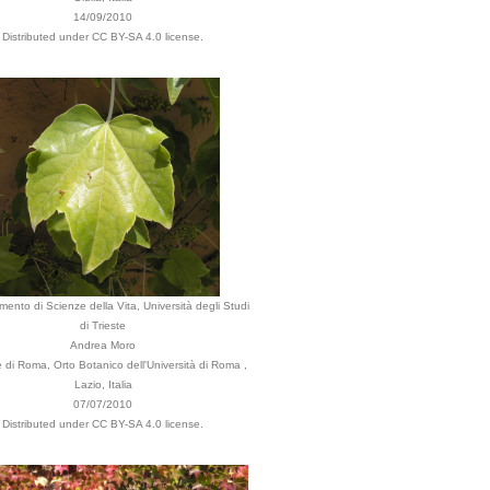
14/09/2010
Distributed under CC BY-SA 4.0 license.
imento di Scienze della Vita, Università degli Studi
di Trieste
Andrea Moro
di Roma, Orto Botanico dell'Università di Roma ,
Lazio, Italia
07/07/2010
Distributed under CC BY-SA 4.0 license.