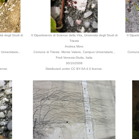
tà degli Studi di
© Dipartimento di Scienze della Vita, Università degli Studi di
© Dipart
Trieste
Andrea Moro
niversitario.,
Comune di Trieste, Monte Valerio, Campus Universitario.,
Comune 
Friuli Venezia-Giulia, Italia
30/10/2008
cense.
Distributed under CC BY-SA 4.0 license.