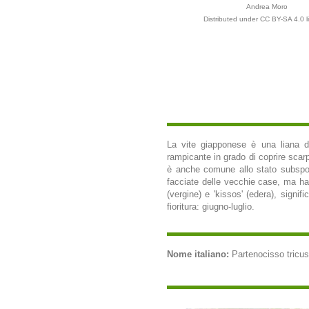
Andrea Moro
Distributed under CC BY-SA 4.0 l
La vite giapponese è una liana de
rampicante in grado di coprire scarp
è anche comune allo stato subspont
facciate delle vecchie case, ma ha 
(vergine) e 'kissos' (edera), signif
fioritura: giugno-luglio.
Nome italiano:
Partenocisso tricusp