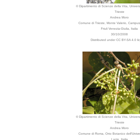
© Dipartimento di Scienze della Vita, Universi
Trieste
Andrea Moro
Comune di Trieste, Monte Valerio, Campus U
Friuli Venezia-Giulia, Italia
30/10/2008
Distributed under CC BY-SA 4.0 li
© Dipartimento di Scienze della Vita, Universi
Trieste
Andrea Moro
Comune di Roma, Orto Botanico dell'Univer
Lazio, Italia