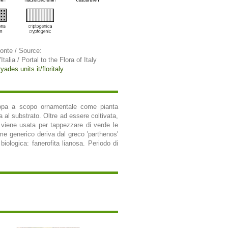
onte / Source:
Italia / Portal to the Flora of Italy
ryades.units.it/floritaly
Europa a scopo ornamentale come pianta
a al substrato. Oltre ad essere coltivata,
e viene usata per tappezzare di verde le
me generico deriva dal greco 'parthenos'
 biologica: fanerofita lianosa. Periodo di