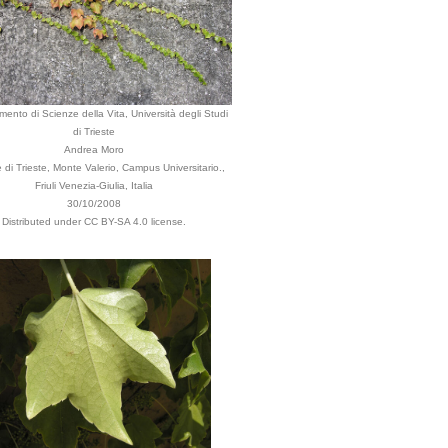
imento di Scienze della Vita, Università degli Studi
di Trieste
Andrea Moro
di Trieste, Monte Valerio, Campus Universitario.,
Friuli Venezia-Giulia, Italia
30/10/2008
Distributed under CC BY-SA 4.0 license.