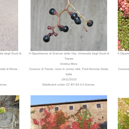
tà degli Studi di
© Dipartimento di Scienze della Vita, Università degli Studi di
© Dipart
Trieste
Andrea Moro
sità di Roma ,
Comune di Trieste, muro in centro città, Friuli-Venezia Giulia,
Comune d
Italia
19/11/2010
cense.
Distributed under CC BY-SA 4.0 license.