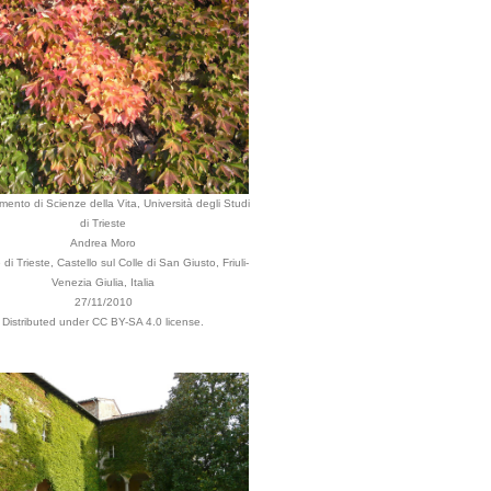
imento di Scienze della Vita, Università degli Studi
di Trieste
Andrea Moro
i Trieste, Castello sul Colle di San Giusto, Friuli-
Venezia Giulia, Italia
27/11/2010
Distributed under CC BY-SA 4.0 license.