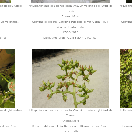
tà degli Studi di
© Dipartimento di Scienze della Vita, Università degli Studi di
© Dipart
Trieste
Andrea Moro
niversitario.,
Comune di Trieste. Giardino Pubblico di Via Giulia, Friuli-
Comune 
Venezia Giulia, Italia
17/03/2010
cense.
Distributed under CC BY-SA 4.0 license.
tà degli Studi di
© Dipartimento di Scienze della Vita, Università degli Studi di
© Dipart
Trieste
Andrea Moro
sità di Roma ,
Comune di Roma, Orto Botanico dell'Università di Roma ,
Comune 
Lazio, Italia