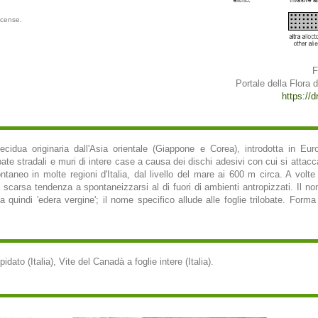
icense.
F
Portale della Flora d'
https://d
cidua originaria dall'Asia orientale (Giappone e Corea), introdotta in 
ate stradali e muri di intere case a causa dei dischi adesivi con cui si attacc
aneo in molte regioni d'Italia, dal livello del mare ai 600 m circa. A volt
scarsa tendenza a spontaneizzarsi al di fuori di ambienti antropizzati. Il no
ica quindi 'edera vergine'; il nome specifico allude alle foglie trilobate. Forma
idato (Italia), Vite del Canadà a foglie intere (Italia).