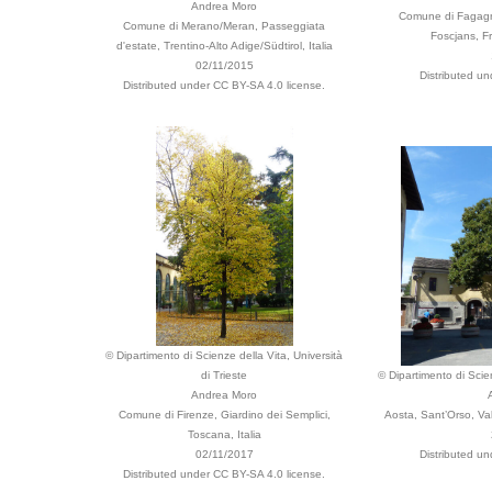
Andrea Moro
Comune di Fagagna,
Comune di Merano/Meran, Passeggiata
Foscjans, Fri
d'estate, Trentino-Alto Adige/Südtirol, Italia
02/11/2015
Distributed u
Distributed under CC BY-SA 4.0 license.
© Dipartimento di Scienze della Vita, Università
di Trieste
© Dipartimento di Scien
Andrea Moro
Comune di Firenze, Giardino dei Semplici,
Aosta, Sant’Orso, Vall
Toscana, Italia
02/11/2017
Distributed u
Distributed under CC BY-SA 4.0 license.