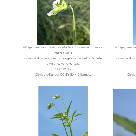
© Dipartimento di Scienze della Vita, Università di Trieste
© Dipartimento 
Andrea Moro
Comune di Soave, pendici a vigneti affacciati sulla valle
Comune di Soav
d'Alpone, Veneto, Italia
31/05/2019
Distributed under CC BY-SA 4.0 license.
Distri