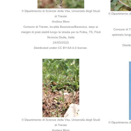
© Dipartimento di Scienze della Vita, Università degli Studi
© Dipartimento di
di Trieste
Andrea Moro
Comune di Trieste, località Basovizza/Basovica, siepi ai
Comune di Tr
margini di prati stabili lungo la strada per la Foiba, TS, Friuli
spietrato lung
Venezia Giulia, Italia
24/05/2023
Distri
Distributed under CC BY-SA 4.0 license.
© Dipartimento di Scienze della Vita, Università degli Studi
© Dipartimento di
di Trieste
Andrea Moro