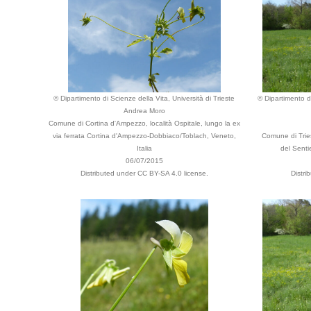
© Dipartimento di Scienze della Vita, Università di Trieste
© Dipartimento di
Andrea Moro
Comune di Cortina d'Ampezzo, località Ospitale, lungo la ex
via ferrata Cortina d'Ampezzo-Dobbiaco/Toblach, Veneto,
Comune di Tries
Italia
del Sentie
06/07/2015
Distributed under CC BY-SA 4.0 license.
Distri