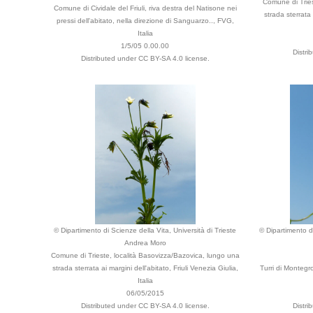
Comune di Tries
Comune di Cividale del Friuli, riva destra del Natisone nei
strada sterrata 
pressi dell'abitato, nella direzione di Sanguarzo.., FVG,
Italia
1/5/05 0.00.00
Distri
Distributed under CC BY-SA 4.0 license.
© Dipartimento di Scienze della Vita, Università di Trieste
© Dipartimento di
Andrea Moro
Comune di Trieste, località Basovizza/Bazovica, lungo una
strada sterrata ai margini dell'abitato, Friuli Venezia Giulia,
Turri di Montegr
Italia
06/05/2015
Distributed under CC BY-SA 4.0 license.
Distri