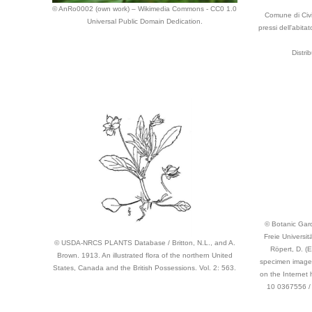
© AnRo0002 (own work) – Wikimedia Commons - CC0 1.0
Comune di Civid
Universal Public Domain Dedication.
pressi dell'abita
Distri
© Botanic Gar
Freie Universit
© USDA-NRCS PLANTS Database / Britton, N.L., and A.
Röpert, D. (E
Brown. 1913. An illustrated flora of the northern United
specimen images
States, Canada and the British Possessions. Vol. 2: 563.
on the Internet
10 0367556 /