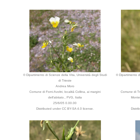
© Dipartimento di Scienze della Vita, Università degli Studi
© Dipartimento di
di Trieste
Andrea Moro
Comune di Forni Avoltri, località Collina, ai margini
Comune di Tri
dell'abitato., FVG, Italia
Monte 
25/6/05 0.00.00
Distributed under CC BY-SA 4.0 license.
Distri