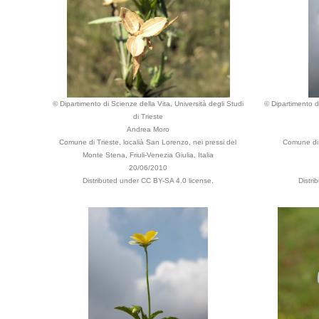
© Dipartimento di Scienze della Vita, Università degli Studi
© Dipartimento di
di Trieste
Andrea Moro
Comune di Trieste, localià San Lorenzo, nei pressi del
Comune di F
Monte Stena, Friuli-Venezia Giulia, Italia
20/06/2010
Distributed under CC BY-SA 4.0 license.
Distri