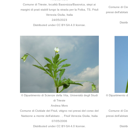
Comune di Trieste, località Basovizza/Basovica, siepi ai
Comune di Civid
margini di prati stabili lungo la strada per la Foiba, TS, Friuli
pressi dell'abita
Venezia Giulia, Italia
24/05/2023
Distri
Distributed under CC BY-SA 4.0 license.
© Dipartimento di Scienze della Vita, Università degli Studi
© Dipartimento di
di Trieste
Andrea Moro
Comune di Cividale del Friuli, vitigno nei pressi del corso del
Comune di Civid
Natisone a monte dell'abitato . , Friuli Venezia Giulia, Italia
pressi dell'abita
07/05/2006
Distributed under CC BY-SA 4.0 license.
Distri