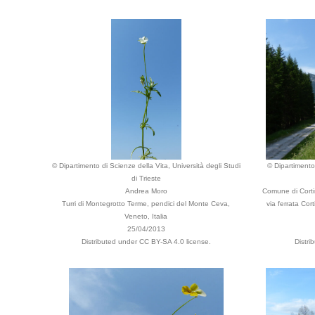
© Dipartimento di Scienze della Vita, Università degli Studi
© Dipartimento 
di Trieste
Andrea Moro
Comune di Cortin
Turri di Montegrotto Terme, pendici del Monte Ceva,
via ferrata Co
Veneto, Italia
25/04/2013
Distributed under CC BY-SA 4.0 license.
Distri