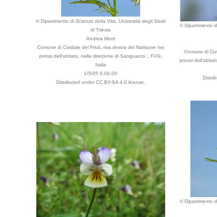
© Dipartimento di Scienze della Vita, Università degli Studi
© Dipartimento di
di Trieste
Andrea Moro
Comune di Cividale del Friuli, riva destra del Natisone nei
Comune di Civid
pressi dell'abitato, nella direzione di Sanguarzo.., FVG,
pressi dell'abita
Italia
1/5/05 0.00.00
Distri
Distributed under CC BY-SA 4.0 license.
© Dipartimento di