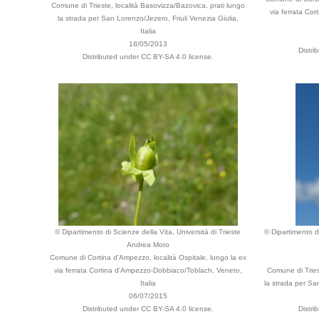
Comune di Trieste, località Basovizza/Bazovica, prati lungo
via ferrata Co
la strada per San Lorenzo/Jezero, Friuli Venezia Giulia,
Italia
18/05/2013
Distri
Distributed under CC BY-SA 4.0 license.
© Dipartimento di Scienze della Vita, Università di Trieste
© Dipartimento di
Andrea Moro
Comune di Cortina d'Ampezzo, località Ospitale, lungo la ex
via ferrata Cortina d'Ampezzo-Dobbiaco/Toblach, Veneto,
Comune di Tries
Italia
la strada per San
06/07/2015
Distributed under CC BY-SA 4.0 license.
Distri