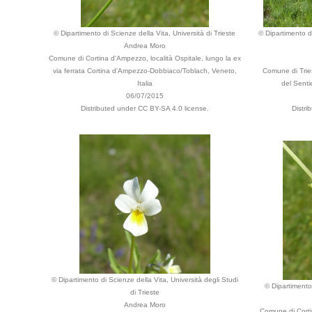
© Dipartimento di Scienze della Vita, Università di Trieste
© Dipartimento di
Andrea Moro
Comune di Cortina d'Ampezzo, località Ospitale, lungo la ex
via ferrata Cortina d'Ampezzo-Dobbiaco/Toblach, Veneto,
Comune di Tries
Italia
del Sentie
06/07/2015
Distributed under CC BY-SA 4.0 license.
Distri
© Dipartimento di Scienze della Vita, Università degli Studi
© Dipartimento 
di Trieste
Andrea Moro
Comune di Cortin