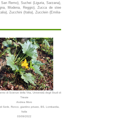
a, San Remo), Suchei (Liguria, Sarzana),
agna, Modena, Reggio), Zucca de stee
a), Zucchini (Italia), Zucclein (Emilia-
ento di Scienze della Vita, Università degli Studi di
Trieste
Andrea Moro
i Serle, Ronco, giardino privato, BS, Lombardia,
Italia
03/09/2022