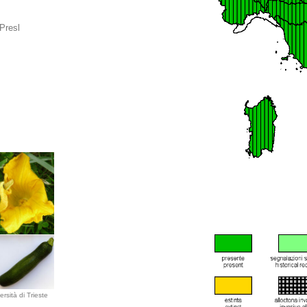
Presl
rsità di Trieste