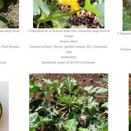
ità degli Studi
© Dipartimento di Scienze della Vita, Università degli Studi di
© Dipartim
Trieste
Andrea Moro
Friuli Venezia
Comune di Serle, Ronco, giardino privato, BS, Lombardia,
Comune 
Italia
03/09/2022
cense.
Distributed under CC BY-SA 4.0 license.