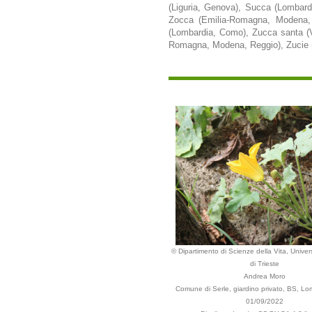
(Liguria, Genova), Succa (Lombardi
Zocca (Emilia-Romagna, Modena, 
(Lombardia, Como), Zucca santa (Ve
Romagna, Modena, Reggio), Zucie (F
© Dipartimento di Scienze della Vita, Univers
di Trieste
Andrea Moro
Comune di Serle, giardino privato, BS, Lom
01/09/2022