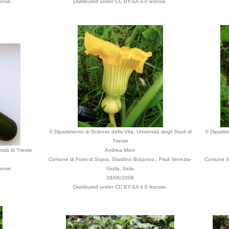
cense.
Distributed under CC BY-SA 4.0 license.
© Dipartimento di Scienze della Vita, Università degli Studi di
© Dipartim
Trieste
sità di Trieste
Andrea Moro
Comune di Forni di Sopra, Giardino Botanico., Friuli Venezia-
Comune di 
cense.
Giulia, Italia
28/06/2008
Distributed under CC BY-SA 4.0 license.