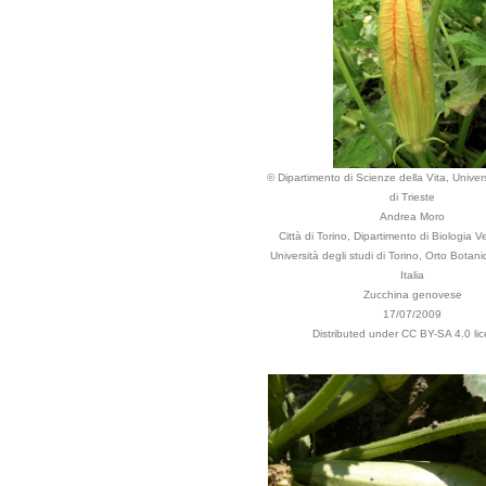
© Dipartimento di Scienze della Vita, Univers
di Trieste
Andrea Moro
Città di Torino, Dipartimento di Biologia V
Università degli studi di Torino, Orto Botan
Italia
Zucchina genovese
17/07/2009
Distributed under CC BY-SA 4.0 li