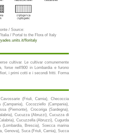
onte / Source:
Italia / Portal to the Flora of Italy
ryades.units.it/floritaly
verse cultivar. Le cultivar comunemente
ca, forse nell'800 in Lombardia e furono
ori, i primi cotti e i secondi fritti. Forma
 Cavossarie (Friuli, Carnia), Checoccia
a (Campania), Cocozziello (Campania),
ussa (Piemonte), Crocoriga (Sardegna),
alabria), Cucuzza (Abruzzi), Cucuzza di
(Calabria), Cucuzzella (Abruzzi), Cugurda
ca (Lombardia, Brescia), Soecca marina
a, Genova), Suca (Friuli, Carnia), Succa