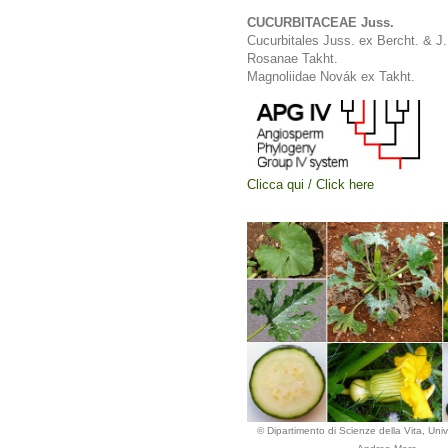
CUCURBITACEAE Juss.
Cucurbitales Juss. ex Bercht. & J.
Rosanae Takht.
Magnoliidae Novák ex Takht.
Clicca qui / Click here
© Dipartimento di Scienze della Vita, Unive