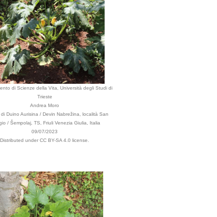
ento di Scienze della Vita, Università degli Studi di
Trieste
Andrea Moro
i Duino Aurisina / Devin Nabrežina, località San
io / Šempolaj, TS, Friuli Venezia Giulia, Italia
09/07/2023
Distributed under CC BY-SA 4.0 license.