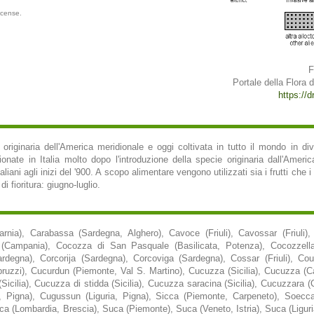
icense.
F
Portale della Flora d'
https://d
riginaria dell'America meridionale e oggi coltivata in tutto il mondo in di
onate in Italia molto dopo l'introduzione della specie originaria dall'Ameri
iani agli inizi del '900. A scopo alimentare vengono utilizzati sia i frutti che i fi
i fioritura: giugno-luglio.
arnia), Carabassa (Sardegna, Alghero), Cavoce (Friuli), Cavossar (Friuli),
a (Campania), Cocozza di San Pasquale (Basilicata, Potenza), Cocozzell
degna), Corcorija (Sardegna), Corcoviga (Sardegna), Cossar (Friuli), Co
ruzzi), Cucurdun (Piemonte, Val S. Martino), Cucuzza (Sicilia), Cucuzza (C
Sicilia), Cucuzza di stidda (Sicilia), Cucuzza saracina (Sicilia), Cucuzzara 
ia, Pigna), Cugussun (Liguria, Pigna), Sicca (Piemonte, Carpeneto), Soec
a (Lombardia, Brescia), Suca (Piemonte), Suca (Veneto, Istria), Suca (Liguri