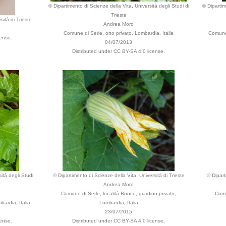
© Dipartimento di Scienze della Vita, Università degli Studi di
© Dipartim
Trieste
sità di Trieste
Andrea Moro
Comune di Serle, orto privato, Lombardia, Italia
Comune 
cense.
04/07/2013
Distributed under CC BY-SA 4.0 license.
ità degli Studi
© Dipartimento di Scienze della Vita, Università di Trieste
© Dipart
Andrea Moro
Comune di Serle, località Ronco, giardino privato,
Comu
bardia, Italia
Lombardia, Italia
23/07/2015
cense.
Distributed under CC BY-SA 4.0 license.