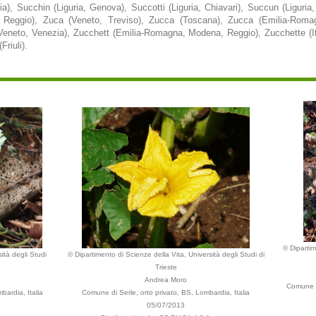
a), Succhin (Liguria, Genova), Succotti (Liguria, Chiavari), Succun (Liguri
Reggio), Zuca (Veneto, Treviso), Zucca (Toscana), Zucca (Emilia-Rom
neto, Venezia), Zucchett (Emilia-Romagna, Modena, Reggio), Zucchette (Itali
riuli).
© Dipartim
ità degli Studi
© Dipartimento di Scienze della Vita, Università degli Studi di
Trieste
Andrea Moro
Comune d
bardia, Italia
Comune di Serle, orto privato, BS, Lombardia, Italia
05/07/2013