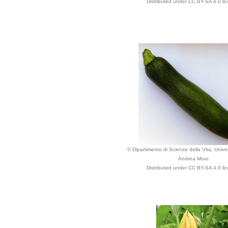
Distributed under CC BY-SA 4.0 li
© Dipartimento di Scienze della Vita, Univer
Andrea Moro
Distributed under CC BY-SA 4.0 li