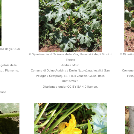
ità degli Studi
© Dipartimento di Scienze della Vita, Università degli Studi di
© Dipartim
Trieste
egetale della
Andrea Moro
ico., Piemonte,
Comune di Duino Aurisina / Devin Nabrežina, località San
Comune d
Pelagio / Šempolaj, TS, Friuli Venezia Giulia, Italia
Pelag
09/07/2023
Distributed under CC BY-SA 4.0 license.
cense.