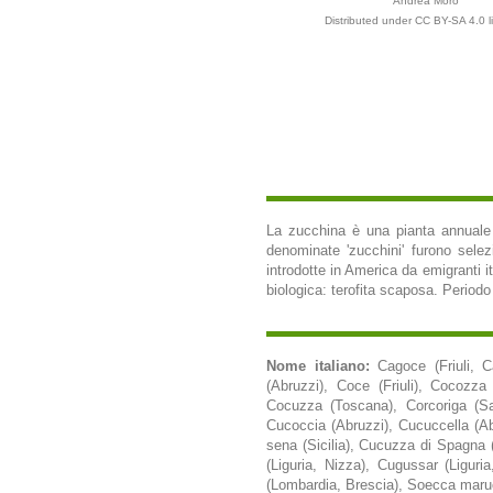
Andrea Moro
Distributed under CC BY-SA 4.0 l
La zucchina è una pianta annuale o
denominate 'zucchini' furono selezi
introdotte in America da emigranti ital
biologica: terofita scaposa. Periodo d
Nome italiano:
Cagoce (Friuli, C
(Abruzzi), Coce (Friuli), Cocozz
Cocuzza (Toscana), Corcoriga (Sar
Cucoccia (Abruzzi), Cucuccella (Ab
sena (Sicilia), Cucuzza di Spagna (
(Liguria, Nizza), Cugussar (Ligur
(Lombardia, Brescia), Soecca maruc