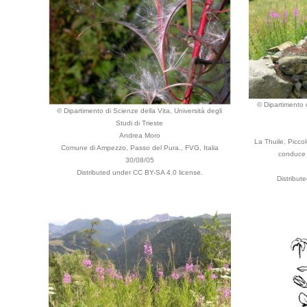
© Dipartimento d
© Dipartimento di Scienze della Vita, Università degli
Studi di Trieste
Andrea Moro
La Thuile, Picco
Comune di Ampezzo, Passo del Pura., FVG, Italia
conduce a
30/08/05
Distributed under CC BY-SA 4.0 license.
Distribut