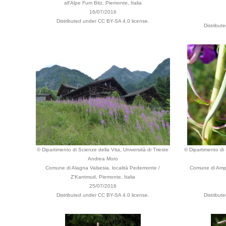
all'Alpe Fum Bitz, Piemonte, Italia
16/07/2016
Distributed under CC BY-SA 4.0 license.
Distribut
© Dipartimento di Scienze della Vita, Università di Trieste
© Dipartimento di 
Andrea Moro
Comune di Alagna Valsesia, località Pedemonte /
Comune di Ampe
Z'Kantmud, Piemonte, Italia
25/07/2016
Distributed under CC BY-SA 4.0 license.
Distribut