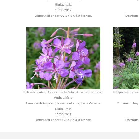
Giulia, Italia
10/08/2017
Distributed under CC BY-SA 4.0 license.
Distribut
© Dipartimento di Scienze della Vita, Università di Trieste
© Dipartimento di 
Andrea Moro
Comune di Ampezzo, Passo del Pura, Friuli Venezia
Comune di Ampe
Giulia, Italia
10/08/2017
Distributed under CC BY-SA 4.0 license.
Distribut