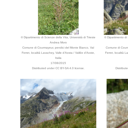
© Dipartimento di Scienze della Vita, Università di Trieste
© Dipartimento di 
Andrea Moro
Comune di Courmayeur, pendici del Monte Bianco, Val
Comune di Courm
Ferret, località Lavachey, Valle d'Aosta / Vallée d'Aoste,
Ferret, località L
Italia
17/08/2015
Distributed under CC BY-SA 4.0 license.
Distribut