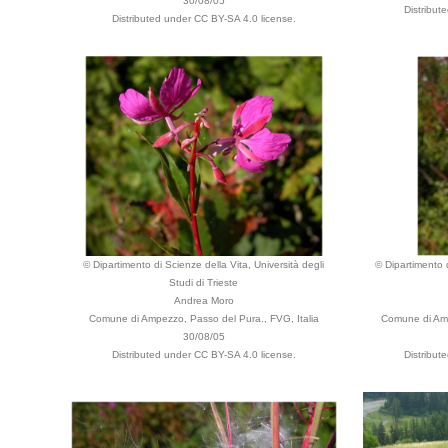
30/08/05
Distribut
Distributed under CC BY-SA 4.0 license.
© Dipartimento di Scienze della Vita, Università degli
© Dipartimento d
Studi di Trieste
Andrea Moro
Comune di Ampezzo, Passo del Pura., FVG, Italia
Comune di Amp
30/08/05
Distributed under CC BY-SA 4.0 license.
Distribut