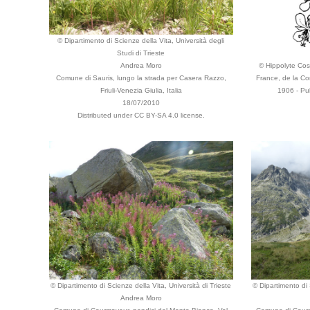
© Dipartimento di Scienze della Vita, Università degli
Studi di Trieste
Andrea Moro
© Hippolyte Cost
Comune di Sauris, lungo la strada per Casera Razzo,
France, de la Co
Friuli-Venezia Giulia, Italia
1906 - Pub
18/07/2010
Distributed under CC BY-SA 4.0 license.
© Dipartimento di Scienze della Vita, Università di Trieste
© Dipartimento di 
Andrea Moro