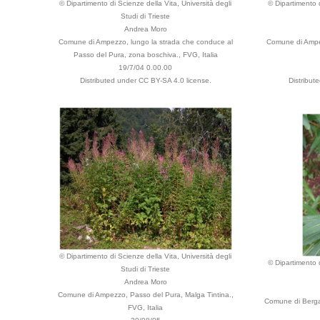
© Dipartimento di Scienze della Vita, Università degli
© Dipartimento d
Studi di Trieste
Andrea Moro
Comune di Ampezzo, lungo la strada che conduce al
Comune di Ampez
Passo del Pura, zona boschiva., FVG, Italia
19/7/04 0.00.00
Distributed under CC BY-SA 4.0 license.
Distribut
© Dipartimento di Scienze della Vita, Università degli
© Dipartimento d
Studi di Trieste
Andrea Moro
Comune di Ampezzo, Passo del Pura, Malga Tintina.,
Comune di Bergam
FVG, Italia