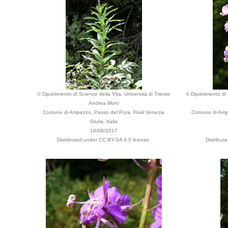
© Dipartimento di Scienze della Vita, Università di Trieste
© Dipartimento di 
Andrea Moro
Comune di Ampezzo, Passo del Pura, Friuli Venezia
Comune di Ampe
Giulia, Italia
10/08/2017
Distributed under CC BY-SA 4.0 license.
Distribut