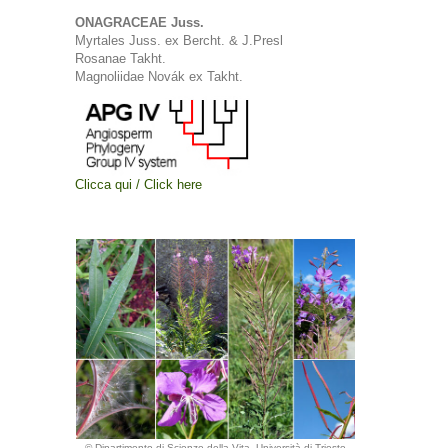
ONAGRACEAE Juss.
Myrtales Juss. ex Bercht. & J.Presl
Rosanae Takht.
Magnoliidae Novák ex Takht.
Clicca qui / Click here
© Dipartimento di Scienze della Vita, Università di Trieste