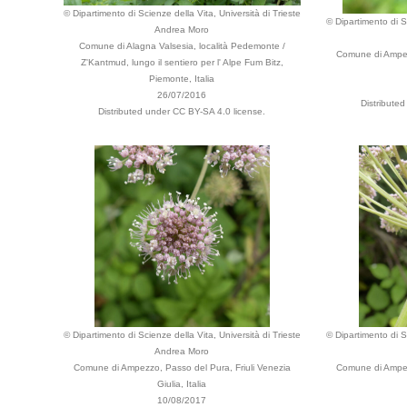
© Dipartimento di Scienze della Vita, Università di Trieste
© Dipartimento di Sc
Andrea Moro
Comune di Alagna Valsesia, località Pedemonte /
Comune di Ampez
Z'Kantmud, lungo il sentiero per l' Alpe Fum Bitz,
Piemonte, Italia
26/07/2016
Distribute
Distributed under CC BY-SA 4.0 license.
© Dipartimento di Scienze della Vita, Università di Trieste
© Dipartimento di Sc
Andrea Moro
Comune di Ampezzo, Passo del Pura, Friuli Venezia
Comune di Ampez
Giulia, Italia
10/08/2017