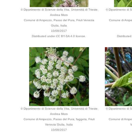
© Dipartimento di Scienze della Vita, Università di Trieste
© Dipartimento di Sc
Andrea Moro
Comune di Ampezzo, Passo del Pura, Friuli Venezia
Comune di Ampez
Giulia, Italia
10/08/2017
Distributed under CC BY-SA 4.0 license.
Distribute
© Dipartimento di Scienze della Vita, Università di Trieste
© Dipartimento di Sc
Andrea Moro
Comune di Ampezzo, Passo del Pura, faggeta, Friuli
Comune di Ampezz
Venezia Giulia, Italia
V
10/08/2017