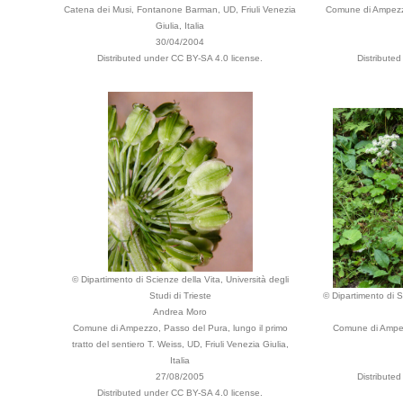
Catena dei Musi, Fontanone Barman, UD, Friuli Venezia
Comune di Ampezzo
Giulia, Italia
30/04/2004
Distributed under CC BY-SA 4.0 license.
Distribute
© Dipartimento di Scienze della Vita, Università degli
Studi di Trieste
© Dipartimento di Sc
Andrea Moro
Comune di Ampezzo, Passo del Pura, lungo il primo
Comune di Ampez
tratto del sentiero T. Weiss, UD, Friuli Venezia Giulia,
Italia
27/08/2005
Distribute
Distributed under CC BY-SA 4.0 license.