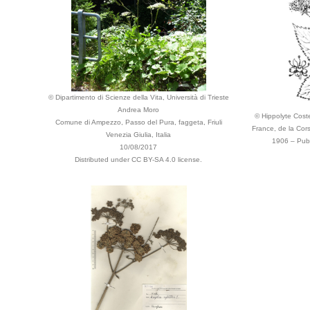
© Dipartimento di Scienze della Vita, Università di Trieste
Andrea Moro
© Hippolyte Coste 
Comune di Ampezzo, Passo del Pura, faggeta, Friuli
France, de la Cors
Venezia Giulia, Italia
1906 – Publ
10/08/2017
Distributed under CC BY-SA 4.0 license.