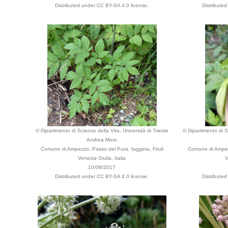
Distributed under CC BY-SA 4.0 license.
Distribute
© Dipartimento di Scienze della Vita, Università di Trieste
© Dipartimento di Sc
Andrea Moro
Comune di Ampezzo, Passo del Pura, faggeta, Friuli
Comune di Ampezz
Venezia Giulia, Italia
V
10/08/2017
Distributed under CC BY-SA 4.0 license.
Distribute