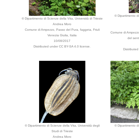
© Dipartimento di
© Dipartimento di Scienze della Vita, Università di Trieste
Andrea Moro
Comune di Ampezzo, Passo del Pura, faggeta, Friuli
Comune di Ampezzo, 
Venezia Giulia, Italia
del sent
10/08/2017
Distributed under CC BY-SA 4.0 license.
Distribute
© Dipartimento di Scienze della Vita, Università degli
© Dipartimento di
Studi di Trieste
Andrea Moro