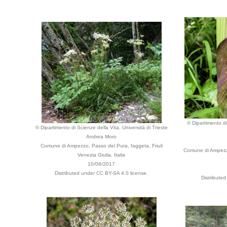
© Dipartimento di
© Dipartimento di Scienze della Vita, Università di Trieste
Andrea Moro
Comune di Ampezzo, Passo del Pura, faggeta, Friuli
Comune di Ampezzo
Venezia Giulia, Italia
10/08/2017
Distributed under CC BY-SA 4.0 license.
Distribute