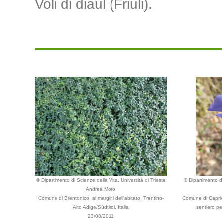
Voli di diaul (Friuli).
© Dipartimento di Scienze della Vita, Università di Trieste
© Dipartimento di
Andrea Moro
Comune di Brentonico, ai margini dell'abitato, Trentino-
Comune di Capriva
Alto Adige/Südtirol, Italia
sentiero per
23/08/2011