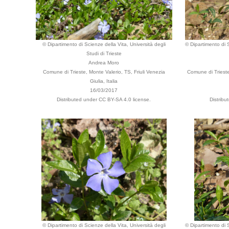
© Dipartimento di Scienze della Vita, Università degli
© Dipartimento di S
Studi di Trieste
Andrea Moro
Comune di Trieste, Monte Valerio, TS, Friuli Venezia
Comune di Trieste,
Giulia, Italia
16/03/2017
Distributed under CC BY-SA 4.0 license.
Distribu
© Dipartimento di Scienze della Vita, Università degli
© Dipartimento di S