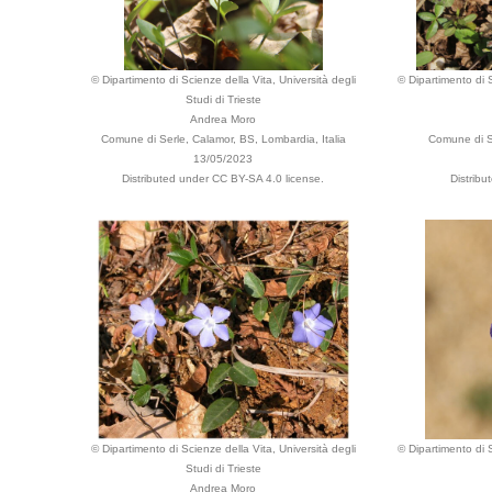
© Dipartimento di Scienze della Vita, Università degli
© Dipartimento di S
Studi di Trieste
Andrea Moro
Comune di Serle, Calamor, BS, Lombardia, Italia
Comune di Se
13/05/2023
Distributed under CC BY-SA 4.0 license.
Distribu
© Dipartimento di Scienze della Vita, Università degli
© Dipartimento di S
Studi di Trieste
Andrea Moro