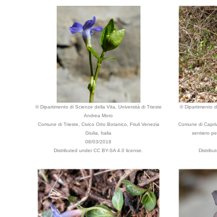
© Dipartimento di Scienze della Vita, Università di Trieste
© Dipartimento di
Andrea Moro
Comune di Trieste, Civico Orto Botanico, Friuli Venezia
Comune di Capriva
Giulia, Italia
sentiero per
08/03/2018
Distributed under CC BY-SA 4.0 license.
Distribu