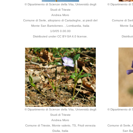
© Dipartimento di Scienze della Vita, Università degli
© Dipartimento di S
Studi di Trieste
Andrea Moro
Comune di Serle, altopiano di Cariadeghe, ai piedi del
Comune di Serle
Monte San Bartolomeo. , Lombardia, Italia
Monte San
1/3/05 0.00.00
Distributed under CC BY-SA 4.0 license.
Distribu
© Dipartimento di Scienze della Vita, Università degli
© Dipartimento di S
Studi di Trieste
Andrea Moro
Comune di Trieste, Monte valerio, TS, Friuli venezia
Comune di Serle, A
Giulia, Italia
San Bar