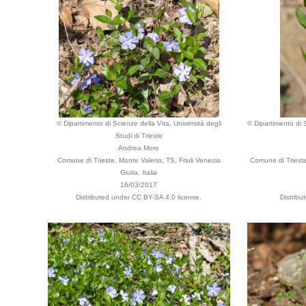
© Dipartimento di Scienze della Vita, Università degli
© Dipartimento di S
Studi di Trieste
Andrea Moro
Comune di Trieste, Monte Valerio, TS, Friuli Venezia
Comune di Trieste,
Giulia, Italia
16/03/2017
Distributed under CC BY-SA 4.0 license.
Distribu