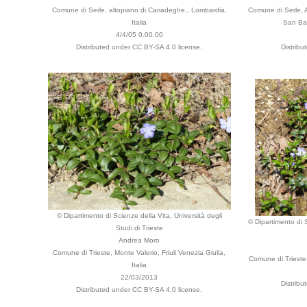
Comune di Serle, altopiano di Cariadeghe., Lombardia,
Comune di Serle, A
Italia
San Bar
4/4/05 0.00.00
Distributed under CC BY-SA 4.0 license.
Distribu
© Dipartimento di Scienze della Vita, Università degli
© Dipartimento di S
Studi di Trieste
Andrea Moro
Comune di Trieste, Monte Valerio, Friuli Venezia Giulia,
Comune di Trieste, 
Italia
22/03/2013
Distribu
Distributed under CC BY-SA 4.0 license.