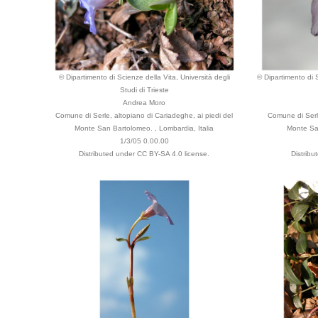
© Dipartimento di Scienze della Vita, Università degli
© Dipartimento di S
Studi di Trieste
Andrea Moro
Comune di Serle, altopiano di Cariadeghe, ai piedi del
Comune di Serle
Monte San Bartolomeo. , Lombardia, Italia
Monte San
1/3/05 0.00.00
Distributed under CC BY-SA 4.0 license.
Distribu