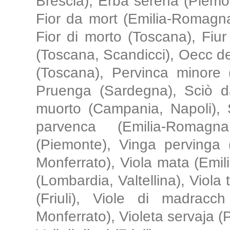
Brescia), Erba serena (Piemo
Fior da mort (Emilia-Romagn
Fior di morto (Toscana), Fiu
(Toscana, Scandicci), Oecc de
(Toscana), Pervinca minore (
Pruenga (Sardegna), Sciò da
muorto (Campania, Napoli), 
parvenca (Emilia-Romagn
(Piemonte), Vinga pervinga 
Monferrato), Viola mata (Emi
(Lombardia, Valtellina), Viola 
(Friuli), Viole di madracch 
Monferrato), Violeta servaja (P