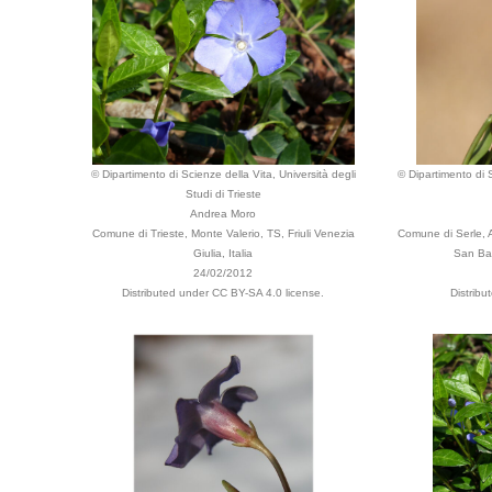
© Dipartimento di Scienze della Vita, Università degli
© Dipartimento di S
Studi di Trieste
Andrea Moro
Comune di Trieste, Monte Valerio, TS, Friuli Venezia
Comune di Serle, A
Giulia, Italia
San Bar
24/02/2012
Distributed under CC BY-SA 4.0 license.
Distribu