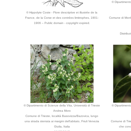
© Dipartimento
© Hippolyte Coste - Flore descriptive et illustrée de la
France, de la Corse et des contrées limitrophes, 1901-
Comune di Monfa
1906 – Public domain - copyright expired.
Distrib
© Dipartimento di Scienze della Vita, Università di Trieste
© Dipartimento
Andrea Moro
Comune di Trieste, località Basovizza/Bazovica, lungo
una strada sterrata ai margini dell'abitato, Friuli Venezia
Comune di Tries
Giulia, Italia
che cond