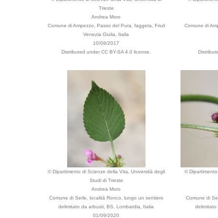
Trieste
Andrea Moro
Comune di Ampezzo, Passo del Pura, faggeta, Friuli
Comune di Ampe
Venezia Giulia, Italia
10/08/2017
Distributed under CC BY-SA 4.0 license.
Distribu
© Dipartimento di Scienze della Vita, Università degli
© Dipartimento 
Studi di Trieste
Andrea Moro
Comune di Serle, località Ronco, lungo un sentiero
Comune di Serl
delimitato da arbusti, BS, Lombardia, Italia
delimitato
01/09/2020