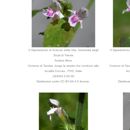
© Dipartimento di Scienze della Vita, Università degli
© Dipartimento 
Studi di Trieste
Andrea Moro
Comune di Tarvisio, lungo la strada che conduce alla
Comune di Tarvi
località Coccau., FVG, Italia
lo
19/9/04 0.00.00
Distributed under CC BY-SA 4.0 license.
Distribu