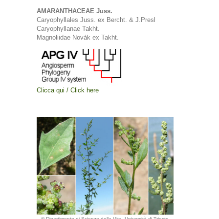
AMARANTHACEAE Juss.
Caryophyllales Juss. ex Bercht. & J.Presl
Caryophyllanae Takht.
Magnoliidae Novák ex Takht.
Clicca qui / Click here
© Dipartimento di Scienze della Vita, Università di Trieste