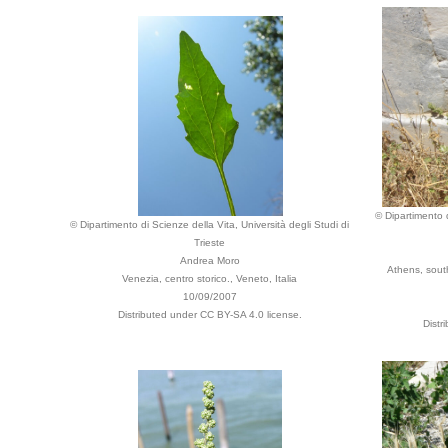
© Dipartimento d
© Dipartimento di Scienze della Vita, Università degli Studi di
Trieste
Andrea Moro
Athens, sout
Venezia, centro storico., Veneto, Italia
10/09/2007
Distributed under CC BY-SA 4.0 license.
Distr