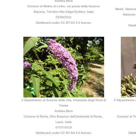
Andrea Moro
Comune di Molina di Ledro, nei pressi della frazione
Meise, Nationa
Biacesa, Trentino-Alto Adige/Südtirol, Italia
National
25/08/2011
Distributed under CC BY-SA 4.0 license.
Distr
© Dipartimento di Scienze della Vita, Università degli Studi di
© Dipartimento d
Trieste
Andrea Moro
Comune di Roma, Orto Botanico dell'Università di Roma ,
Comune di Tri
Lazio, Italia
07/07/2010
Distributed under CC BY-SA 4.0 license.
Distr