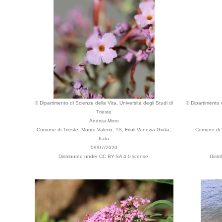
© Dipartimento di Scienze della Vita, Università degli Studi di
© Dipartimento d
Trieste
Andrea Moro
Comune di Trieste, Monte Valerio, TS, Friuli Venezia Giulia,
Comune di P
Italia
09/07/2020
Distributed under CC BY-SA 4.0 license.
Distr