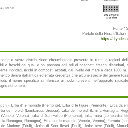
4.0 license.
Fonte / 
Portale della Flora d'Italia /
https://dryades.un
ecie a vasta distribuzione circumboreale presente in tutte le regioni dell'
i e freschi dai quali è poi passata agli orli di boschetti freschi disturbati, s
mente inondati, ricchi in composti azotati, dal livello del mare a circa 1800 m
enerico deriva dall'antica ed errata credenza che alcune specie del genere fos
onodi; il nome specifico si riferisce ai noduli presenti nell'apparato radical
iugno-settembre.
tichi), Erba d' le moroide (Piemonte), Erba d' le tajure (Piemonte), Erba da em
Erba de moroidi (Lombardia, Brescia), Erba dei moroidi (Emilia-Romagna, Reg
a (Veneto, Verona), Erba di San Felice (Piemonte), Erba mora (Lombardia, B
milia-Romagna, Romagna), Erba per le maruele (Veneto, Verona), Ferraria (ant
e de Madone (Friuli), Jerbe di Sant Ilesci (Friuli), Jerbe nere (Friuli), Maru