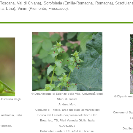
 (Toscana, Val di Chiana), Scrofoleria (Emilia-Romagna, Romagna), Scrofulari
cilia, Etna), Vinim (Piemonte, Frossasco).
© Dipartimento di Scienze della Vita, Università degli
© Dipartimento
Università degli
Studi di Trieste
Andrea Moro
Comune di Trieste, area ruderale ai margini del
Comune di Sgo
Lombardia, Italia
Bosco del Farneto nei pressi del Civico Orto
TS
Botanico, TS, Friuli Venezia Giulia, Italia
 license.
01/05/2023
Distrib
Distributed under CC BY-SA 4.0 license.