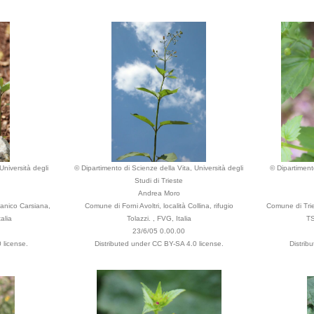
Università degli
© Dipartimento di Scienze della Vita, Università degli
© Dipartimento
Studi di Trieste
Andrea Moro
anico Carsiana,
Comune di Forni Avoltri, località Collina, rifugio
Comune di Tries
alia
Tolazzi. , FVG, Italia
TS
23/6/05 0.00.00
 license.
Distributed under CC BY-SA 4.0 license.
Distrib