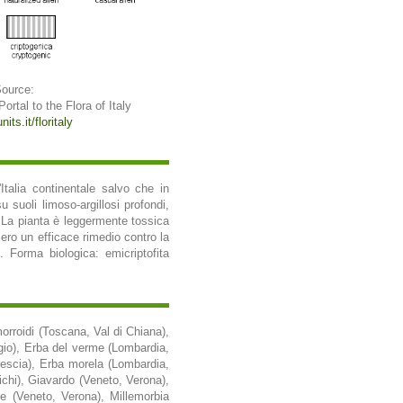
Source:
 Portal to the Flora of Italy
its.it/floritaly
Italia continentale salvo che in
u suoli limoso-argillosi profondi,
. La pianta è leggermente tossica
sero un efficace rimedio contro la
e. Forma biologica: emicriptofita
orroidi (Toscana, Val di Chiana),
gio), Erba del verme (Lombardia,
rescia), Erba morela (Lombardia,
ichi), Giavardo (Veneto, Verona),
ele (Veneto, Verona), Millemorbia