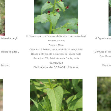
© Dipartimento di Scienze della Vita, Università degli
Università degli
© Dipartimento
Studi di Trieste
Andrea Moro
Comune di Trieste, area ruderale ai margini del
 rifugio Tolazzi. ,
Comune di Trie
Bosco del Farneto nei pressi del Civico Orto
Orto Botan
Botanico, TS, Friuli Venezia Giulia, Italia
01/05/2023
 license.
Distrib
Distributed under CC BY-SA 4.0 license.