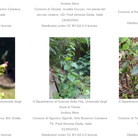
Andrea Moro
nico Carsiana ,
Comune di Tarvisio, località Coccau, nei pressi del
Comune di Pad
alia
piccolo cimitero, UD, Friuli Venezia Giulia, Italia
19/09/2004
Distrib
 license.
Distributed under CC BY-SA 4.0 license.
Università degli
© Dipartimento di Scienze della Vita, Università degli
© Dipartimento
Studi di Trieste
Andrea Moro
gna, BO, Emilia
Comune di Sgonico /Zgonik, Orto Botanico Carsiana
Comune di Trie
, TS, Friuli Venezia Giulia, Italia
01/05/2023
 license.
Distributed under CC BY-SA 4.0 license.
Distrib