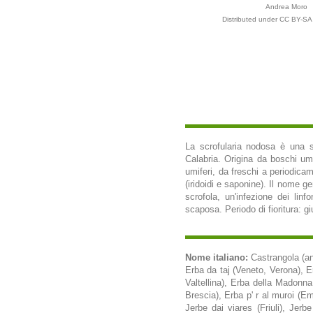
Andrea Moro
Distributed under CC BY-SA 
La scrofularia nodosa è una sp
Calabria. Origina da boschi umid
umiferi, da freschi a periodica
(iridoidi e saponine). Il nome g
scrofola, un'infezione dei linf
scaposa. Periodo di fioritura: g
Nome italiano:
Castrangola (an
Erba da taj (Veneto, Verona), 
Valtellina), Erba della Madonn
Brescia), Erba p' r al muroi (E
Jerbe dai viares (Friuli), Jerb