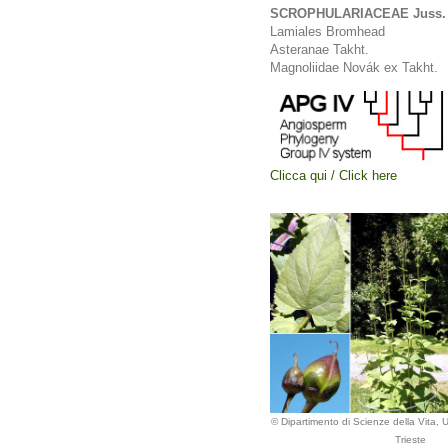
SCROPHULARIACEAE Juss.
Lamiales Bromhead
Asteranae Takht.
Magnoliidae Novák ex Takht.
Clicca qui / Click here
© Dipartimento di Scienze della Vita, Un
Trieste