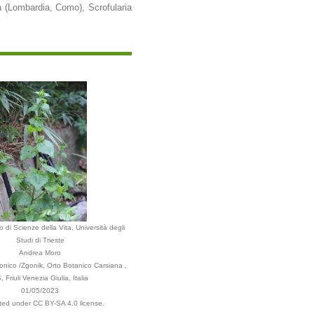
a (Lombardia, Como), Scrofularia
 di Scienze della Vita, Università degli
Studi di Trieste
Andrea Moro
nico /Zgonik, Orto Botanico Carsiana ,
, Friuli Venezia Giulia, Italia
01/05/2023
uted under CC BY-SA 4.0 license.