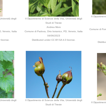
© Dipartimento
Università degli
© Dipartimento di Scienze della Vita, Università degli
Studi di Trieste
Andrea Moro
Comune di Forni 
 Veneto, Italia
Comune di Padova, Orto botanico, PD, Veneto, Italia
04/06/2023
 license.
Distributed under CC BY-SA 4.0 license.
Distrib
Università degli
© Dipartimento di Scienze della Vita, Università degli
© Dipartimento
Studi di Trieste